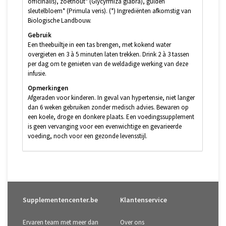
officinalis), zoethout* (Glycyrrhiza glabra), gulden
sleutelbloem* (Primula veris). (*) Ingrediënten afkomstig van
Biologische Landbouw.
Gebruik
Een theebuiltje in een tas brengen, met kokend water
overgieten en 3 à 5 minuten laten trekken. Drink 2 à 3 tassen
per dag om te genieten van de weldadige werking van deze
infusie.
Opmerkingen
Afgeraden voor kinderen. In geval van hypertensie, niet langer
dan 6 weken gebruiken zonder medisch advies. Bewaren op
een koele, droge en donkere plaats. Een voedingssupplement
is geen vervanging voor een evenwichtige en gevarieerde
voeding, noch voor een gezonde levensstijl.
Supplementencenter.be
Klantenservice
Ervaren team met meer dan
Over ons