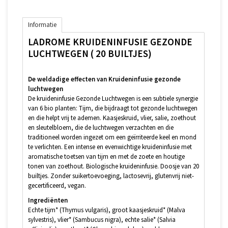
Informatie
LADROME KRUIDENINFUSIE GEZONDE
LUCHTWEGEN ( 20 BUILTJES)
De weldadige effecten van Kruideninfusie gezonde
luchtwegen
De kruideninfusie Gezonde Luchtwegen is een subtiele synergie
van 6 bio planten: Tijm, die bijdraagt tot gezonde luchtwegen
en die helpt vrij te ademen. Kaasjeskruid, vlier, salie, zoethout
en sleutelbloem, die de luchtwegen verzachten en die
traditioneel worden ingezet om een geïrriteerde keel en mond
te verlichten. Een intense en evenwichtige kruideninfusie met
aromatische toetsen van tijm en met de zoete en houtige
tonen van zoethout. Biologische kruideninfusie. Doosje van 20
builtjes. Zonder suikertoevoeging, lactosevrij, glutenvrij niet-
gecertificeerd, vegan.
Ingrediënten
Echte tijm* (Thymus vulgaris), groot kaasjeskruid* (Malva
sylvestris), vlier* (Sambucus nigra), echte salie* (Salvia