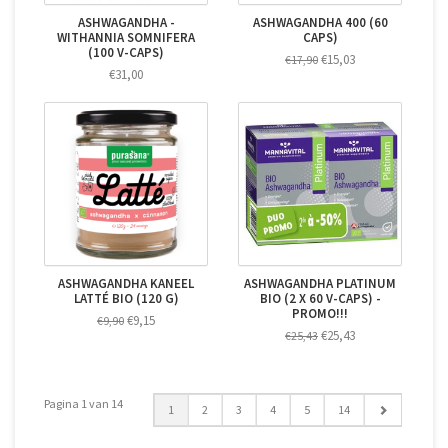
ASHWAGANDHA -
ASHWAGANDHA 400 (60
WITHANNIA SOMNIFERA
CAPS)
(100 V-CAPS)
€15,03
€17,90
€31,00
ASHWAGANDHA KANEEL
ASHWAGANDHA PLATINUM
LATTÉ BIO (120 G)
BIO (2 X 60 V-CAPS) -
PROMO!!!
€9,15
€9,90
€25,43
€25,43
Pagina 1 van 14
1
2
3
4
5
14