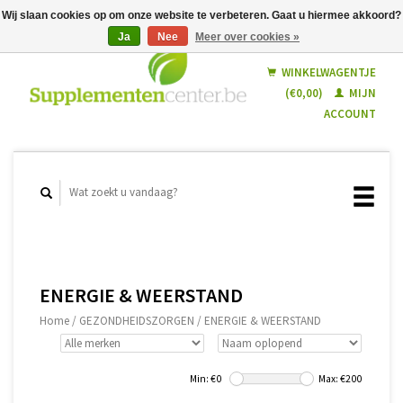
Wij slaan cookies op om onze website te verbeteren. Gaat u hiermee akkoord?
Ja
Nee
Meer over cookies »
Nederlands
Français
WINKELWAGENTJE
(€0,00)
MIJN
ACCOUNT
ENERGIE & WEERSTAND
Home
/
GEZONDHEIDSZORGEN
/
ENERGIE & WEERSTAND
Min: €
0
Max: €
200