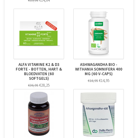
€14,64
€19,95
ALFA VITAMINE K2 & D3
ASHWAGANDHA BIO -
FORTE - BOTTEN, HART &
WITHANIA SOMNIFERA 400
BLOEDVATEN (60
MG (60 V-CAPS)
SOFTGELS)
€14,95
€16,95
€28,25
€36,95