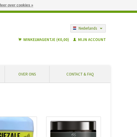
eer over cookies »
gië vanaf € 55 ... Veilig winkelen en geen extra kosten
Nederlands
Français
WINKELWAGENTJE (€0,00)
MIJN ACCOUNT
OVER ONS
CONTACT & FAQ