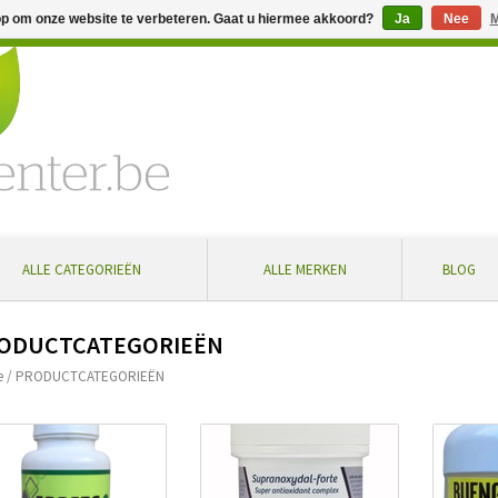
op om onze website te verbeteren. Gaat u hiermee akkoord?
Ja
Nee
M
% extra korting bij aankoop vanaf € 100 ... Gratis levering in Bel
ALLE CATEGORIEËN
ALLE MERKEN
BLOG
ODUCTCATEGORIEËN
e
/
PRODUCTCATEGORIEËN