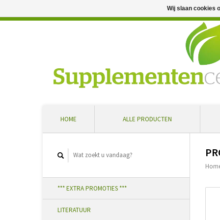
Wij slaan cookies 
Professioneel advies en snelle levering ... Ontvang 5 
HOME
ALLE PRODUCTEN
PR
Hom
*** EXTRA PROMOTIES ***
LITERATUUR