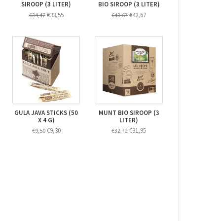
SIROOP (3 LITER)
BIO SIROOP (3 LITER)
€33,55
€42,67
€34,47
€43,67
GULA JAVA STICKS (50
MUNT BIO SIROOP (3
X 4 G)
LITER)
€9,30
€31,95
€9,50
€32,72