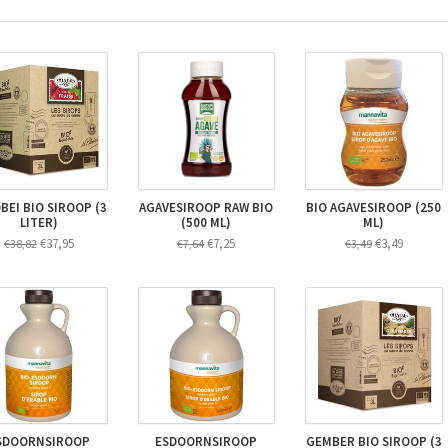
BEI BIO SIROOP (3
AGAVESIROOP RAW BIO
BIO AGAVESIROOP (250
LITER)
(500 ML)
ML)
€37,95
€7,25
€3,49
€38,82
€7,64
€3,49
SDOORNSIROOP
ESDOORNSIROOP
GEMBER BIO SIROOP (3