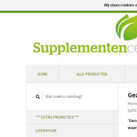
Wij slaan cookies 
Professioneel advies en snelle levering ... Ontvang 5 
HOME
ALLE PRODUCTEN
Ge
Hom
SUPE
*** EXTRA PROMOTIES ***
'Gez
waar
LITERATUUR