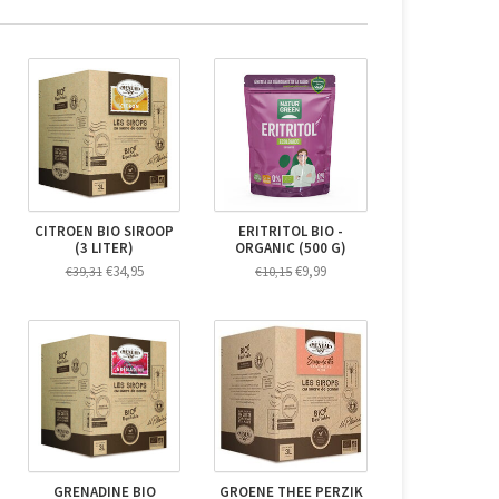
CITROEN BIO SIROOP
ERITRITOL BIO -
(3 LITER)
ORGANIC (500 G)
€34,95
€9,99
€39,31
€10,15
GRENADINE BIO
GROENE THEE PERZIK