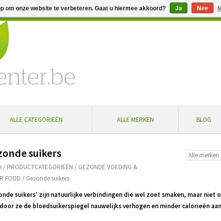
op om onze website te verbeteren. Gaat u hiermee akkoord?
Ja
Nee
M
% extra korting bij aankoop vanaf € 100 ... Gratis levering in Bel
ALLE CATEGORIEËN
ALLE MERKEN
BLOG
zonde suikers
e
/
PRODUCTCATEGORIEËN
/
GEZONDE VOEDING &
R FOOD
/
Gezonde suikers
onde suikers' zijn natuurlijke verbindingen die wel zoet smaken, maar nie
door ze de bloedsuikerspiegel nauwelijks verhogen en minder calorieën aan