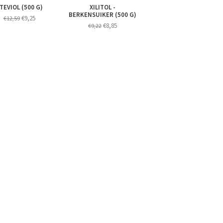
TEVIOL (500 G)
XILITOL -
BERKENSUIKER (500 G)
€9,25
€12,59
€8,85
€9,22