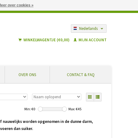
eer over cookies »
gië vanaf € 55 ... Veilig winkelen en geen extra kosten
Nederlands
Français
WINKELWAGENTJE (€0,00)
MIJN ACCOUNT
OVER ONS
CONTACT & FAQ
Min: €
0
Max: €
45
t of nauwelijks worden opgenomen in de dunne darm,
voeren dan suiker.