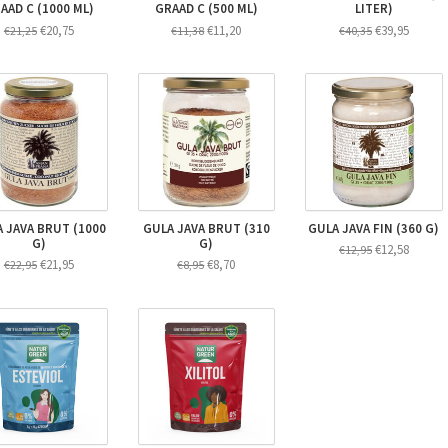
AAD C (1000 ML)
GRAAD C (500 ML)
LITER)
€20,75
€11,20
€39,95
€21,25
€11,38
€40,35
 JAVA BRUT (1000
GULA JAVA BRUT (310
GULA JAVA FIN (360 G)
G)
G)
€12,58
€12,95
€21,95
€8,70
€22,95
€8,95