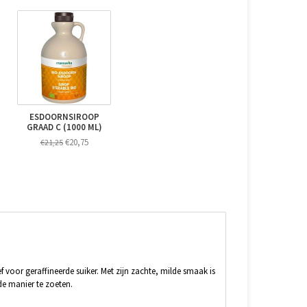
ESDOORNSIROOP
GRAAD C (1000 ML)
€20,75
€21,25
f voor geraffineerde suiker. Met zijn zachte, milde smaak is
de manier te zoeten.