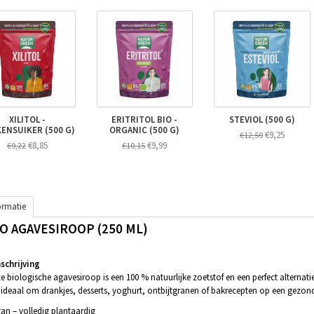
XILITOL -
ERITRITOL BIO -
STEVIOL (500 G)
ENSUIKER (500 G)
ORGANIC (500 G)
€9,25
€12,59
€8,85
€9,99
€9,22
€10,15
ormatie
IO AGAVESIROOP (250 ML)
schrijving
e biologische agavesiroop is een 100 % natuurlijke zoetstof en een perfect alternatie
 ideaal om drankjes, desserts, yoghurt, ontbijtgranen of bakrecepten op een gezon
an – volledig plantaardig