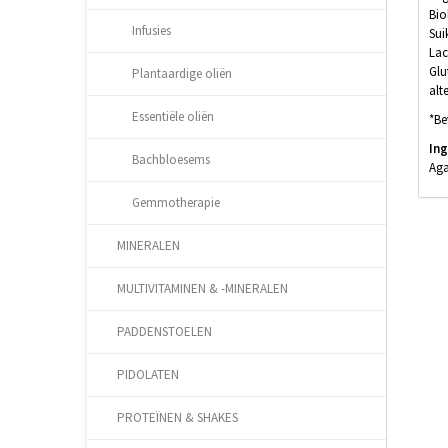
Bio
Infusies
Sui
Lac
Glu
Plantaardige oliën
alt
Essentiële oliën
*Be
In
Bachbloesems
Aga
Gemmotherapie
MINERALEN
MULTIVITAMINEN & -MINERALEN
PADDENSTOELEN
PIDOLATEN
PROTEÏNEN & SHAKES