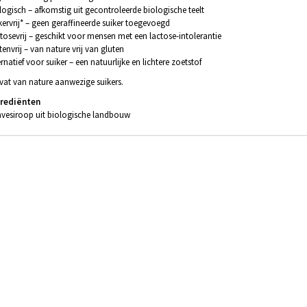
logisch – afkomstig uit gecontroleerde biologische teelt
kervrij* – geen geraffineerde suiker toegevoegd
tosevrij – geschikt voor mensen met een lactose-intolerantie
tenvrij – van nature vrij van gluten
ernatief voor suiker – een natuurlijke en lichtere zoetstof
vat van nature aanwezige suikers.
grediënten
vesiroop uit biologische landbouw