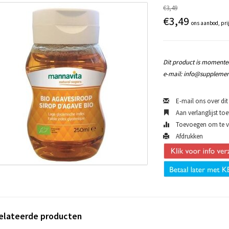
€3,49
€3,49
ons aanbod, pri
Dit product is momentee
e-mail:
info@supplemen
E-mail ons over dit
Aan verlanglijst to
Toevoegen om te ve
Afdrukken
elateerde producten