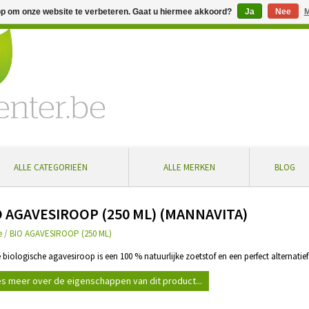
op om onze website te verbeteren. Gaat u hiermee akkoord?
Ja
Nee
M
% extra korting bij aankoop vanaf € 100 ... Gratis levering in Bel
ALLE CATEGORIEËN
ALLE MERKEN
BLOG
O AGAVESIROOP (250 ML) (MANNAVITA)
e
/
BIO AGAVESIROOP (250 ML)
e biologische agavesiroop is een 100 % natuurlijke zoetstof en een perfect alternatief
s meer over de eigenschappen van dit product...