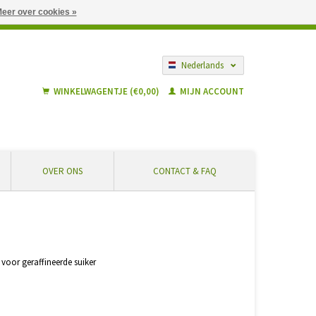
eer over cookies »
gië vanaf € 55 ... Veilig winkelen en geen extra kosten
Nederlands
Français
WINKELWAGENTJE (€0,00)
MIJN ACCOUNT
OVER ONS
CONTACT & FAQ
 voor geraffineerde suiker