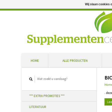
Wij slaan cookies 
Professioneel advies en snelle levering ... Ontvang 5 
HOME
ALLE PRODUCTEN
BI
Hom
. dez
*** EXTRA PROMOTIES ***
Lee
LITERATUUR