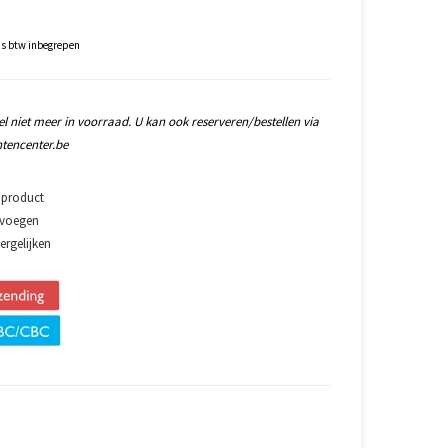
js btw inbegrepen
l niet meer in voorraad. U kan ook reserveren/bestellen via
tencenter.be
 product
evoegen
rgelijken