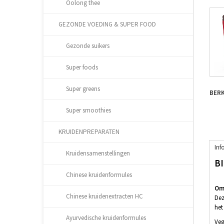
Oolong thee
GEZONDE VOEDING & SUPER FOOD
Gezonde suikers
Super foods
Super greens
BERK
Super smoothies
KRUIDENPREPARATEN
Inf
Kruidensamenstellingen
B
Chinese kruidenformules
O
m
Chinese kruidenextracten HC
Dez
het
Ayurvedische kruidenformules
Veg