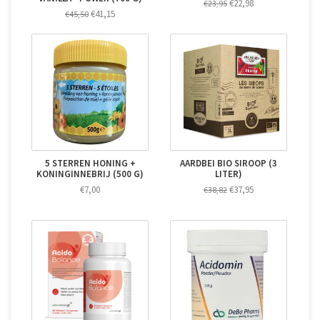
€22,98
€23,95
€41,15
€45,50
5 STERREN HONING +
AARDBEI BIO SIROOP (3
KONINGINNEBRIJ (500 G)
LITER)
€7,00
€37,95
€38,82