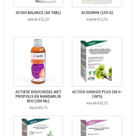
ACIDO BALANCE (60 TABL)
ACIDOMIN (150 G)
€31,92
€12,51
€35,03
€14,90
ACTIEVE DOUCHEGEL MET
ACTIVO GINKGO PLUS (60 V-
PROPOLIS EN MANDARIJN
CAPS)
BIO (200 ML)
€25,55
€27,99
€8,74
€9,20