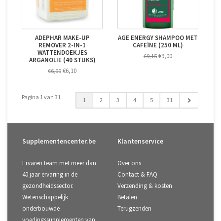
ADEPHAR MAKE-UP
AGE ENERGY SHAMPOO MET
REMOVER 2-IN-1
CAFEÏNE (250 ML)
WATTENDOEKJES
€9,00
€9,15
ARGANOLIE (40 STUKS)
€6,10
€6,99
Pagina 1 van 31
1
2
3
4
5
31
Supplementencenter.be
Klantenservice
Ervaren team met meer dan
Over ons
40 jaar ervaring in de
Contact & FAQ
gezondheidssector.
Verzending & kosten
Wetenschappelijk
Betalen
onderbouwde
Terugzenden
voedingssupplementen van