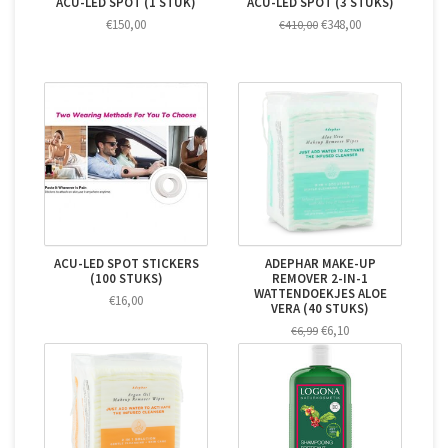
ACU-LED SPOT (1 STUK)
ACU-LED SPOT (3 STUKS)
€150,00
€348,00
€410,00
ACU-LED SPOT STICKERS
ADEPHAR MAKE-UP
(100 STUKS)
REMOVER 2-IN-1
WATTENDOEKJES ALOE
€16,00
VERA (40 STUKS)
€6,10
€6,99