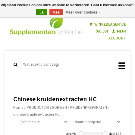
Wij slaan cookies op om onze website te verbeteren. Gaat u hiermee akkoord?
Ja
Nee
Meer over cookies »
Nederlands
Français
WINKELWAGENTJE
(€0,00)
MIJN
ACCOUNT
Chinese kruidenextracten HC
Home
/
PRODUCTCATEGORIEËN
/
KRUIDENPREPARATEN
/
Chinese kruidenextracten HC
Min: €
0
Max: €
25