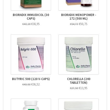
BIORADIX IMMUDICOL (30
BIORADIX MENOPOWER -
CAPS)
172 (500 ML)
€38,95
€50,75
€43,18
€54,73
BUTYRIC 500 (120 V-CAPS)
CHLORELLA (240
TABLETTEN)
€36,52
€43,50
€13,95
€27,50