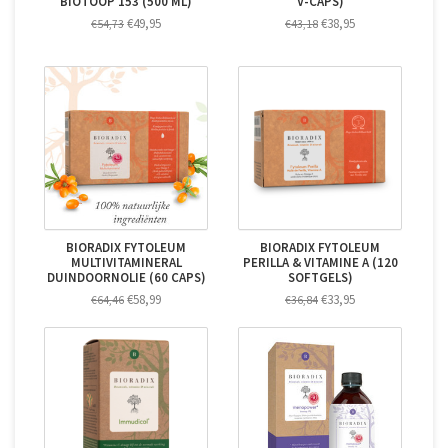
BIOTOOP 153 (500 ML)
V-CAPS)
€49,95
€38,95
€54,73
€43,18
BIORADIX FYTOLEUM
BIORADIX FYTOLEUM
MULTIVITAMINERAL
PERILLA & VITAMINE A (120
DUINDOORNOLIE (60 CAPS)
SOFTGELS)
€58,99
€33,95
€64,46
€36,84