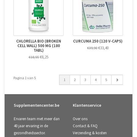
CHLORELLA BIO (BROKEN
CURCUMA 250 (120 V-CAPS)
CELL WALL) 500 MG (180
€33,40
€39,90
TABL)
€8,25
€18,55
Pagina 1 van 5
1
2
3
4
5
Supplementencenter.be
Klantenservice
Ervaren team met meer dan
Over ons
40 jaar ervaring in de
Contact & FAQ
gezondheidssector.
Verzending & kosten