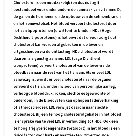
Cholesterol is een noodzakelijk (en dus nuttig!)
bestanddeel voor onder andere de aanmaak van vitamine D,
de gal en de hormonen en de opbouw van de celmembranen
en het zenuwstelsel. Het bloed vervoert cholesterol door
het aan lipoproteïnen (eiwitten) te binden. HDL (Hoge
Dichtheid Lipoproteïne) is het eiwit dat ervoor zorgt dat
cholesterol kan worden afgebroken in de lever en
uitgescheiden via de ontlasting. HDL-cholesterol wordt
daarom als gunstig aanzien. LDL (Lage Dichtheid
Lipoproteïne) vervoert cholesterol van de lever via de
bloedbaan naar de rest van het lichaam. Als er veel LDL
aanwezig is, wordt er veel cholesterol naar de organen
vervoerd dat zich, onder invloed van persoonlijke aanleg,
verhoogde bloeddruk, roken, slechte eetgewoonte of
ouderdom, in de bloedvaten kan ophopen (aderverkalking
of atherosclerose). LDL verwijst daarom naar slechte
cholesterol. Bij een te hoog cholesterolgehalte in het bloed
is er sprake van te veel LDL in verhouding tot HDL. Ook een
te hoog triglyceridengehalte (vetsoort) in het bloed is een
risicofactor voor hart- en vaatziekten. Onverzadigde