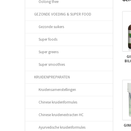
Oolong thee
GEZONDE VOEDING & SUPER FOOD
Gezonde suikers
Super foods
Super greens
GI
BIL
Super smoothies
KRUIDENPREPARATEN
Kruidensamenstellingen
Chinese kruidenformules
Chinese kruidenextracten HC
GIN
Ayurvedische kruidenformules