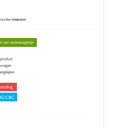
rijs btw inbegrepen
n aan winkelwagentje
 product
evoegen
rgelijken