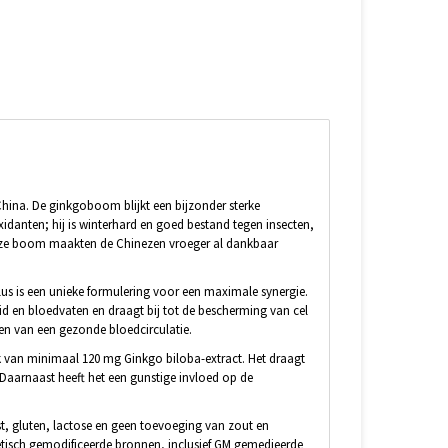
ina. De ginkgoboom blijkt een bijzonder sterke
idanten; hij is winterhard en goed bestand tegen insecten,
 deze boom maakten de Chinezen vroeger al dankbaar
s is een unieke formulering voor een maximale synergie.
id en bloedvaten en draagt bij tot de bescherming van cel
en van een gezonde bloedcirculatie.
ik van minimaal 120 mg Ginkgo biloba-extract. Het draagt
 Daarnaast heeft het een gunstige invloed op de
st, gluten, lactose en geen toevoeging van zout en
netisch gemodificeerde bronnen, inclusief GM gemedieerde