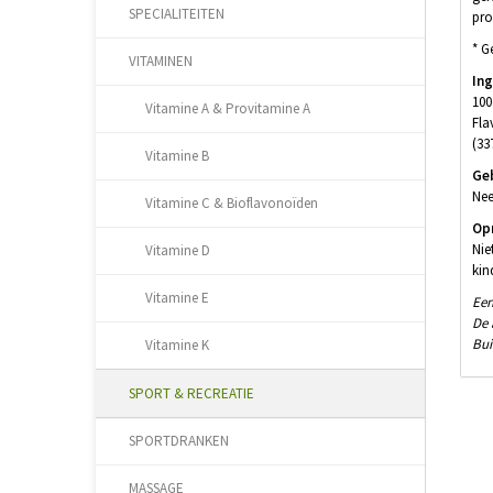
SPECIALITEITEN
pro
* G
VITAMINEN
Ing
100
Vitamine A & Provitamine A
Fla
(33
Vitamine B
Ge
Nee
Vitamine C & Bioflavonoïden
Op
Nie
Vitamine D
kin
Vitamine E
Een
De 
Bui
Vitamine K
SPORT & RECREATIE
SPORTDRANKEN
MASSAGE