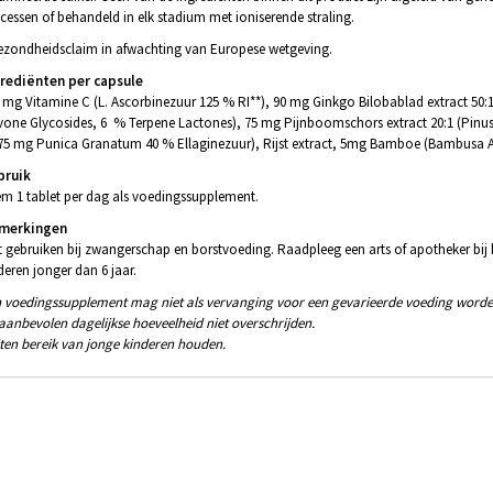
cessen of behandeld in elk stadium met ioniserende straling.
ezondheidsclaim in afwachting van Europese wetgeving.
rediënten per capsule
 mg Vitamine C (L. Ascorbinezuur 125 % RI**), 90 mg Ginkgo Bilobablad extract 50:
vone Glycosides, 6 % Terpene Lactones), 75 mg Pijnboomschors extract 20:1 (Pinus
75 mg Punica Granatum 40 % Ellaginezuur), Rijst extract, 5mg Bamboe (Bambusa A
bruik
m 1 tablet per dag als voedingssupplement.
merkingen
t gebruiken bij zwangerschap en borstvoeding. Raadpleeg een arts of apotheker bij 
deren jonger dan 6 jaar.
 voedingssupplement mag niet als vervanging voor een gevarieerde voeding worde
aanbevolen dagelijkse hoeveelheid niet overschrijden.
ten bereik van jonge kinderen houden.