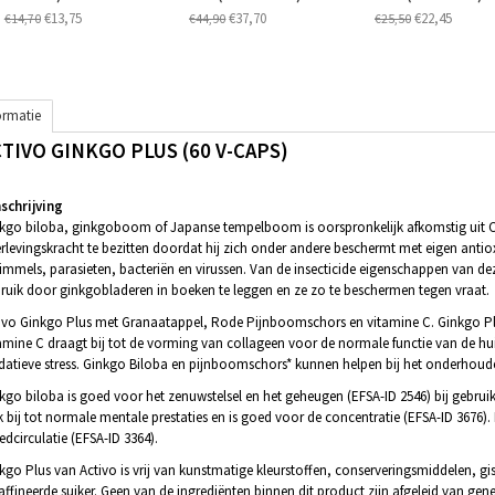
€13,75
€37,70
€22,45
€14,70
€44,90
€25,50
ormatie
TIVO GINKGO PLUS (60 V-CAPS)
chrijving
kgo biloba, ginkgoboom of Japanse tempelboom is oorspronkelijk afkomstig uit Ch
rlevingskracht te bezitten doordat hij zich onder andere beschermt met eigen antiox
immels, parasieten, bacteriën en virussen. Van de insecticide eigenschappen van
ruik door ginkgobladeren in boeken te leggen en ze zo te beschermen tegen vraat.
ivo Ginkgo Plus met Granaatappel, Rode Pijnboomschors en vitamine C. Ginkgo Plu
amine C draagt bij tot de vorming van collageen voor de normale functie van de hu
datieve stress. Ginkgo Biloba en pijnboomschors* kunnen helpen bij het onderhoud
kgo biloba is goed voor het zenuwstelsel en het geheugen (EFSA-ID 2546) bij gebru
 bij tot normale mentale prestaties en is goed voor de concentratie (EFSA-ID 3676).
edcirculatie (EFSA-ID 3364).
kgo Plus van Activo is vrij van kunstmatige kleurstoffen, conserveringsmiddelen, gi
affineerde suiker. Geen van de ingrediënten binnen dit product zijn afgeleid van ge