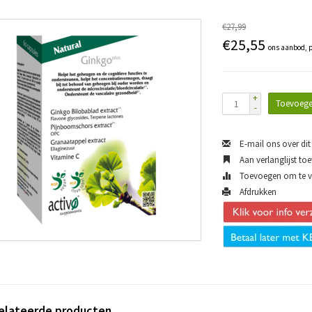
€27,99
€25,55
ons aanbod, p
+
Toevoege
-
E-mail ons over dit
Aan verlanglijst to
Toevoegen om te ve
Afdrukken
elateerde producten