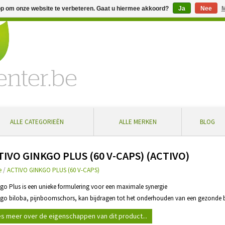
op om onze website te verbeteren. Gaat u hiermee akkoord?
Ja
Nee
M
% extra korting bij aankoop vanaf € 100 ... Gratis levering in Bel
ALLE CATEGORIEËN
ALLE MERKEN
BLOG
TIVO GINKGO PLUS (60 V-CAPS) (ACTIVO)
e
/
ACTIVO GINKGO PLUS (60 V-CAPS)
kgo Plus is een unieke formulering voor een maximale synergie
kgo biloba, pijnboomschors, kan bijdragen tot het onderhouden van een gezonde b
s meer over de eigenschappen van dit product...