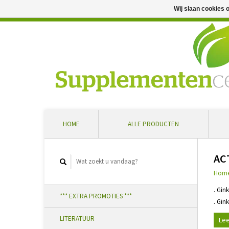
Wij slaan cookies 
Professioneel advies en snelle levering ... Ontvang 5 
HOME
ALLE PRODUCTEN
AC
Hom
. Gin
*** EXTRA PROMOTIES ***
. Gin
LITERATUUR
Lee