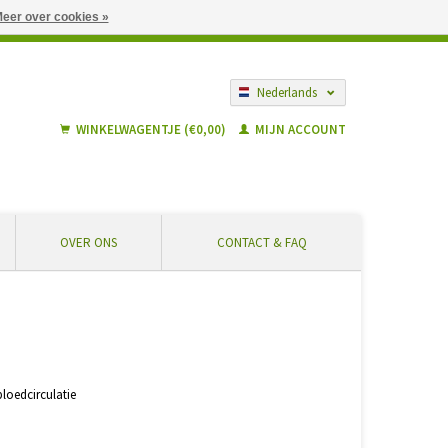
eer over cookies »
gië vanaf € 55 ... Veilig winkelen en geen extra kosten
Nederlands
Français
WINKELWAGENTJE (€0,00)
MIJN ACCOUNT
OVER ONS
CONTACT & FAQ
loedcirculatie