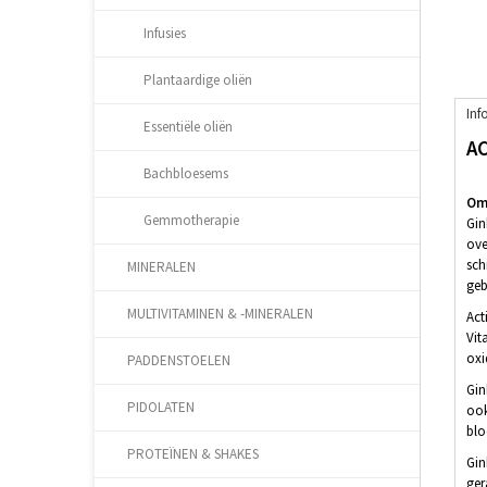
Infusies
Plantaardige oliën
Inf
Essentiële oliën
AC
Bachbloesems
Oms
Gemmotherapie
Gin
ove
sch
MINERALEN
geb
MULTIVITAMINEN & -MINERALEN
Act
Vit
oxi
PADDENSTOELEN
Gin
PIDOLATEN
ook
blo
PROTEÏNEN & SHAKES
Gin
ger