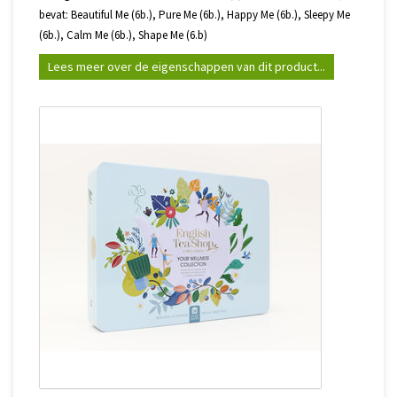
bevat: Beautiful Me (6b.), Pure Me (6b.), Happy Me (6b.), Sleepy Me
(6b.), Calm Me (6b.), Shape Me (6.b)
Lees meer over de eigenschappen van dit product...