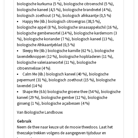
biologische kurkuma (5 %), biologische citroenschil (5 %),
biologische kaneel (4,5 %), biologische brandnetel (4 %),
biologisch zoethout (3 %), biologisch afrikaantje (0,5 %)
Happy Me (6b.) biologisch citroengras (38,5 %),
biologische appel (8 %), biologische sinaasappelschil (16 %),
biologische gemberwortel (14 %), biologische kardemom (3
%), biologische koriander (7 %), biologisch kaneel (13 %),
biologische Afrikaantjeblad (0,5 %)
Sleepy Me (6b.) biologische kamille (62 % ), biologische
lavendelknoppen (12 %), biologische hopbladeren (11 %),
biologische valeriaanwortel (11 %), biologische
citroenmelisse (4 %).
Calm Me (6b.) biologisch kaneel (40 %), biologische
pepermunt (31 %), biologisch zoethout (15 %), biologische
lavendel (14 %)
Shape Me (6.b) biologische groene thee (54 %), biologische
kaneel (29 %), biologische gember (12 %), biologische
ginseng (1 %), biologische açaibessen (4 %)
Van Biologische Landbouw.
Gebruik
Neem de thee naar keuze uit de mooie theedoos. Laat het
theezakje trekken volgens de aangegeven tijdsduur en