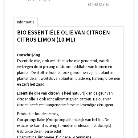
€13,95
€14,48
Informatie
BIO ESSENTIËLE OLIE VAN CITROEN -
CITRUS LIMON (10 ML)
Omschrijving
Essentiële olie, ook wel etherische olie genoemd, wordt
verkregen door persing of stoomdestillatie van bomen en
planten. De stoffen kunnen ook gewonnen zijn uit planten,
plantendelen, wortels van planten, bladeren, harsen, bloemen
en zelfs het zaad.
Essentiële olie van citroen is heel natuurlijk en de geur van
citroenolie is ook echt afkomstig van citroen. De olie van
citroen heeft een aangename frisse en levendige citrusgeur.
Productie: koude persing
Oorsprong: Italië (Oorsprong afhankelijk van het lot. De
exacte herkomst is terug te vinden onderaan het doosje.)
Gebruikte delen: verse schil
Chemotype: limonene, β pinene, γ terpinene