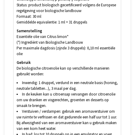
Status: product biologisch gecertificeerd volgens de Europese
regelgeving voor biologische landbouw
Formaat: 30 ml
Gemiddelde equivalentie: 1 ml = 31 druppels
Samenstelling
Essentiële olie van Citrus limon*
(*) Ingrediënt van Biologische Landbouw
Per maximale dagdosis (zijnde 3 druppels): 0,10 ml essentiële
olie
Gebruik
De biologische citroenolie kan op verschillende manieren
gebruikt worden:
Inwendig: 1 druppel, verdund in een neutrale basis (honing,
neutrale tabletten...), 3 maal per dag.
In de keuken kan u citroensap vervangen door citroenolie
om uw dranken en visgerechten, groenten en desserts op
smaak te brengen.
Verstuiven / verdampen: gebruik een aromaverstuiver om
uw ruimte te verfrissen en dat gedurende een half uur tot 1 uur.
Bij afwezigheid van een aromaverstuiver kan u gebruik maken
van een kom heet water.
In bad: los tot 10 druppels op in een emulgator en voeg