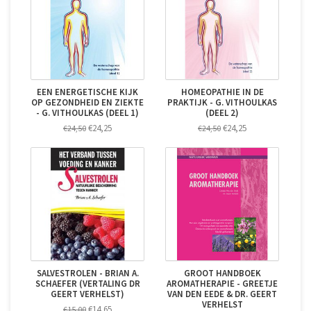
EEN ENERGETISCHE KIJK
HOMEOPATHIE IN DE
OP GEZONDHEID EN ZIEKTE
PRAKTIJK - G. VITHOULKAS
- G. VITHOULKAS (DEEL 1)
(DEEL 2)
€24,25
€24,25
€24,50
€24,50
SALVESTROLEN - BRIAN A.
GROOT HANDBOEK
SCHAEFER (VERTALING DR
AROMATHERAPIE - GREETJE
GEERT VERHELST)
VAN DEN EEDE & DR. GEERT
VERHELST
€14,65
€15,00