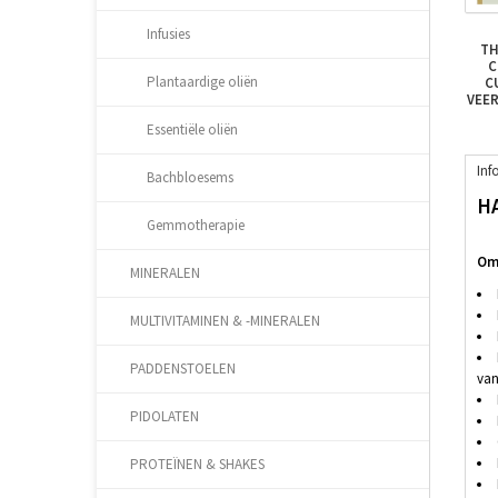
Infusies
TH
C
Plantaardige oliën
C
VEE
Essentiële oliën
Inf
Bachbloesems
HA
Gemmotherapie
Oms
MINERALEN
MULTIVITAMINEN & -MINERALEN
PADDENSTOELEN
van
PIDOLATEN
PROTEÏNEN & SHAKES