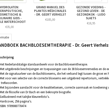
HYDROLATEN:
GRAND MANUEL DES
GEZONDE VOEDING -
ERAPEUTISCHE,
PLANTES MÉDICINALES
GEZOND LEVEN - DE
OSMETISCHE &
- DR. GEERT VERHELST
GEZONDKOK - LUDO
ULINAIRE GIDS -
SLAETS
€185,00
RLE WATERSCHOOT
€18,95
€35,00
ormatie
NDBOEK BACHBLOESEMTHERAPIE - Dr. Geert Verhelst 
chrijving
Het Nederlandstalige standaardwerk voor de Bachbloesemtherapie.
Met uitgebreide beschrijvingen en toepassingen van de 38 bloesemremedies en de ee
Met de signatuurleer van de Bachbloesems, die het verband legt tussen de groei e
Met voor een selectie van de correcte bloesems een uitgebreid repertorium, vertrekk
 trefwoorden.
Met bijzondere aandacht voor de kwaliteitseisen, correcte aanmaak en toedienin
Met de filosofie van Dr Bach en een beknopte biografie.
Geïllustreerd met talrijke kleurenfoto's.
Hardcover, 256 pagina's.
ISBN: 9789080778474