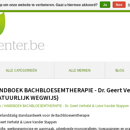
op om onze website te verbeteren. Gaat u hiermee akkoord?
Ja
Nee
M
% extra korting bij aankoop vanaf € 100 ... Gratis levering in Bel
ALLE CATEGORIEËN
ALLE MERKEN
BLOG
NDBOEK BACHBLOESEMTHERAPIE - Dr. Geert Verh
ATUURLIJK WEGWIJS)
e
/
HANDBOEK BACHBLOESEMTHERAPIE - Dr. Geert Verhelst & Lieve Vander Stappen
erlandstalig standaardwerk voor de Bachbloesemtherapie
 Geert Verhelst & Lieve Vander Stappen
osofie, werkingsprincipe en aanmaak, uitgebreide monografieën, toepassingen en pr