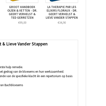
GROOT HANDBOEK
LA THERAPIE PAR LES
OLÏEN & VETTEN - DR.
ELIXIRS FLORAUX - DR.
GEERT VERHELST &
GEERT VERHELST &
TED GERRETZEN
LIEVE VANDER STAPPEN
€99,00
€34,90
& Lieve Vander Stappen
rste hulp remedie.
n het gedrag van de bloesems en hun werkzaamheid.
ende van de specifieke klacht én een repertorium op basis
g van Bachbloesems