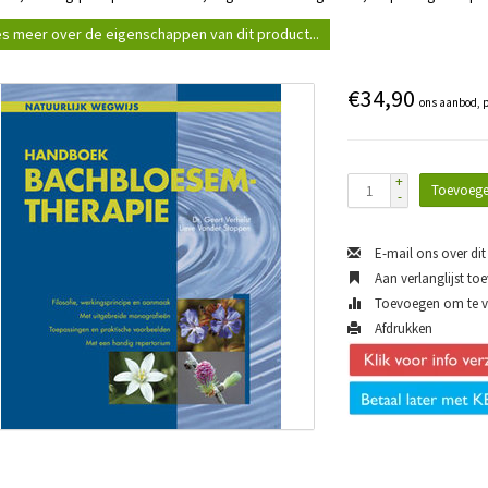
s meer over de eigenschappen van dit product...
€34,90
ons aanbod, p
+
Toevoege
-
E-mail ons over dit
Aan verlanglijst to
Toevoegen om te ve
Afdrukken