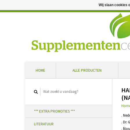
Wij slaan cookies 
Professioneel advies en snelle levering ... Ontvang 5 
HOME
ALLE PRODUCTEN
HA
(N
Hom
*** EXTRA PROMOTIES ***
. Ned
. Dr.
LITERATUUR
. fil