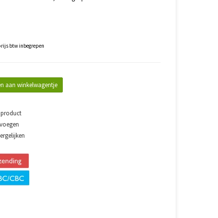
rijs btw inbegrepen
n aan winkelwagentje
 product
evoegen
rgelijken