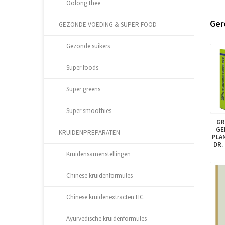
Oolong thee
Ger
GEZONDE VOEDING & SUPER FOOD
Gezonde suikers
Super foods
Super greens
Super smoothies
GR
GE
KRUIDENPREPARATEN
PLAN
DR.
Kruidensamenstellingen
Chinese kruidenformules
Chinese kruidenextracten HC
Ayurvedische kruidenformules