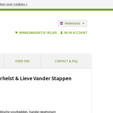
eer over cookies »
gië vanaf € 55 ... Veilig winkelen en geen extra kosten
Nederlands
Français
WINKELWAGENTJE (€0,00)
MIJN ACCOUNT
OVER ONS
CONTACT & FAQ
elst & Lieve Vander Stappen
aktische voorbeelden, handig repertorium