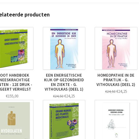
elateerde producten
OOT HANDBOEK
EEN ENERGETISCHE
HOMEOPATHIE IN DE
NEESKRACHTIGE
KIJK OP GEZONDHEID
PRAKTIJK - G.
TEN - 12E DRUK -
EN ZIEKTE - G.
VITHOULKAS (DEEL 2)
 GEERT VERHELST
VITHOULKAS (DEEL 1)
€24,25
€24,50
€155,00
€24,25
€24,50