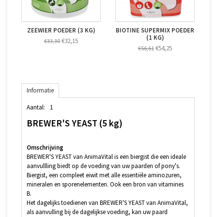
ZEEWIER POEDER (3 KG)
BIOTINE SUPERMIX POEDER
(1 KG)
€32,15
€33,30
€54,25
€56,61
Informatie
Aantal:
1
BREWER'S YEAST (5 kg)
Omschrijving
BREWER'S YEAST van AnimaVital is een biergist die een ideale
aanvullling biedt op de voeding van uw paarden of pony's.
Biergist, een compleet eiwit met alle essentiële aminozuren,
mineralen en sporenelementen. Ook een bron van vitamines
B.
Het dagelijks toedienen van BREWER'S YEAST van AnimaVital,
als aanvulling bij de dagelijkse voeding, kan uw paard