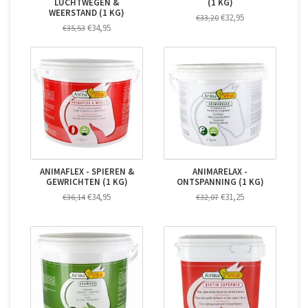
LUCHTWEGEN &
(1 KG)
WEERSTAND (1 KG)
€32,95
€33,20
€34,95
€35,53
ANIMAFLEX - SPIEREN &
ANIMARELAX -
GEWRICHTEN (1 KG)
ONTSPANNING (1 KG)
€34,95
€31,25
€36,14
€32,07