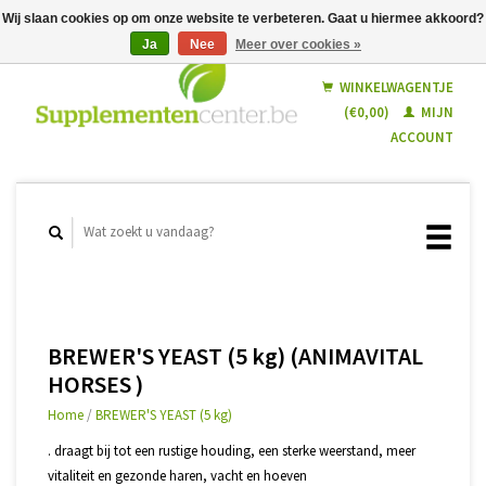
Wij slaan cookies op om onze website te verbeteren. Gaat u hiermee akkoord?
Ja
Nee
Meer over cookies »
Nederlands
Français
WINKELWAGENTJE
(€0,00)
MIJN
ACCOUNT
BREWER'S YEAST (5 kg) (ANIMAVITAL
HORSES )
Home
/
BREWER'S YEAST (5 kg)
. draagt bij tot een rustige houding, een sterke weerstand, meer
vitaliteit en gezonde haren, vacht en hoeven