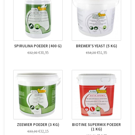
SPIRULINA POEDER (400 G)
BREWER'S YEAST (5 KG)
€30,95
€51,95
€32,00
€54,28
ZEEWIER POEDER (3 KG)
BIOTINE SUPERMIX POEDER
(1 KG)
€32,15
€33,30