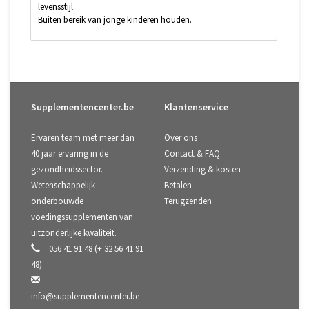
levensstijl.
Buiten bereik van jonge kinderen houden.
Supplementencenter.be
Klantenservice
Ervaren team met meer dan
Over ons
40 jaar ervaring in de
Contact & FAQ
gezondheidssector.
Verzending & kosten
Wetenschappelijk
Betalen
onderbouwde
Terugzenden
voedingssupplementen van
uitzonderlijke kwaliteit.
056 41 91 48 (+ 32 56 41 91
48)
info@supplementencenter.be