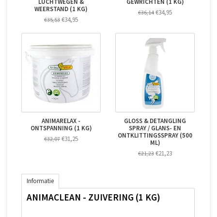
LUCHTWEGEN &
GEWRICHTEN (1 KG)
WEERSTAND (1 KG)
€34,95
€36,14
€34,95
€35,53
ANIMARELAX -
GLOSS & DETANGLING
ONTSPANNING (1 KG)
SPRAY / GLANS- EN
ONTKLITTINGSSPRAY (500
€31,25
€32,07
ML)
€21,23
€21,23
Informatie
ANIMACLEAN - ZUIVERING (1 KG)