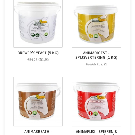
BREWER'S YEAST (5 KG)
ANIMADIGEST -
SPIJSVERTERING (1 KG)
€51,95
€54,28
€32,75
€33,65
ANIMABREATH -
ANIMAFLEX - SPIEREN &