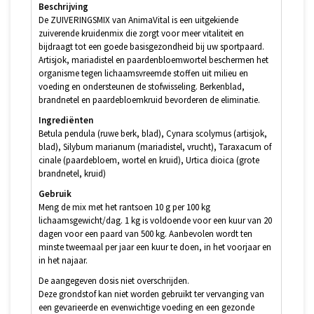
Beschrijving
De ZUIVERINGSMIX van AnimaVital is een uitgekiende
zuiverende kruidenmix die zorgt voor meer vitaliteit en
bijdraagt tot een goede basisgezondheid bij uw sportpaard.
Artisjok, mariadistel en paardenbloemwortel beschermen het
organisme tegen lichaamsvreemde stoffen uit milieu en
voeding en ondersteunen de stofwisseling. Berkenblad,
brandnetel en paardebloemkruid bevorderen de eliminatie.
Ingrediënten
Betula pendula (ruwe berk, blad), Cynara scolymus (artisjok,
blad), Silybum marianum (mariadistel, vrucht), Taraxacum of
cinale (paardebloem, wortel en kruid), Urtica dioica (grote
brandnetel, kruid)
Gebruik
Meng de mix met het rantsoen 10 g per 100 kg
lichaamsgewicht/dag. 1 kg is voldoende voor een kuur van 20
dagen voor een paard van 500 kg. Aanbevolen wordt ten
minste tweemaal per jaar een kuur te doen, in het voorjaar en
in het najaar.
De aangegeven dosis niet overschrijden.
Deze grondstof kan niet worden gebruikt ter vervanging van
een gevarieerde en evenwichtige voeding en een gezonde