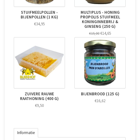
STUIFMEELPOLLEN -
MULTIPLUS - HONING
BIJENPOLLEN (1 KG)
PROPOLIS STUIFMEEL
KONINGINNEBRIJ &
€34,95
GINSENG (250 G)
€14,65
€15,00
ZUIVERE RAUWE
BIJENBROOD (125 G)
RAATHONING (400 G)
€16,62
€9,50
Informatie