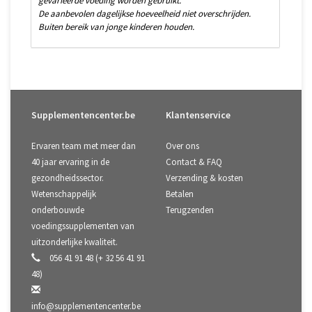
gevarieerde voeding worden gebruikt.
De aanbevolen dagelijkse hoeveelheid niet overschrijden.
Buiten bereik van jonge kinderen houden.
Supplementencenter.be
Klantenservice
Ervaren team met meer dan
Over ons
40 jaar ervaring in de
Contact & FAQ
gezondheidssector.
Verzending & kosten
Wetenschappelijk
Betalen
onderbouwde
Terugzenden
voedingssupplementen van
uitzonderlijke kwaliteit.
056 41 91 48 (+ 32 56 41 91
48)
info@supplementencenter.be