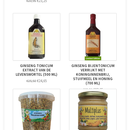
€23,25
€23,95
GINSENG TONICUM
GINSENG BIJENTONICUM
EXTRACT VAN DE
VERRIJKT MET
LEVENSWORTEL (500 ML)
KONINGINNENBRIJ,
STUIFMEEL EN HONING
€24,65
€25,50
(700 ML)
€27,25
€27,50