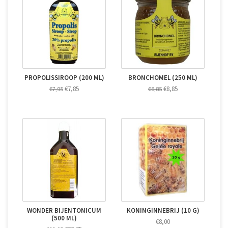
PROPOLISSIROOP (200 ML)
BRONCHOMEL (250 ML)
€7,85
€8,85
€7,95
€8,85
WONDER BIJENTONICUM
KONINGINNEBRIJ (10 G)
(500 ML)
€8,00