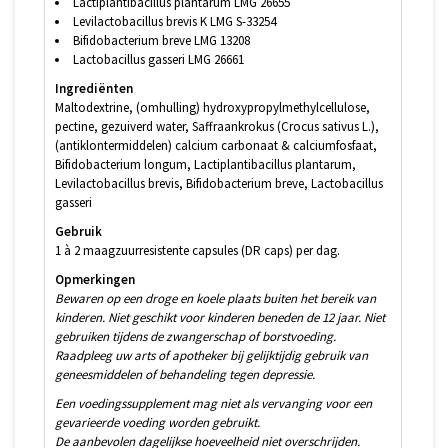
Lactiplantibacillus plantarum LMG 26655
Levilactobacillus brevis K LMG S-33254
Bifidobacterium breve LMG 13208
Lactobacillus gasseri LMG 26661
Ingrediënten
Maltodextrine, (omhulling) hydroxypropylmethylcellulose,
pectine, gezuiverd water, Saffraankrokus (Crocus sativus L.),
(antiklontermiddelen) calcium carbonaat & calciumfosfaat,
Bifidobacterium longum, Lactiplantibacillus plantarum,
Levilactobacillus brevis, Bifidobacterium breve, Lactobacillus
gasseri
Gebruik
1 à 2 maagzuurresistente capsules (DR caps) per dag.
Opmerkingen
Bewaren op een droge en koele plaats buiten het bereik van
kinderen. Niet geschikt voor kinderen beneden de 12 jaar. Niet
gebruiken tijdens de zwangerschap of borstvoeding.
Raadpleeg uw arts of apotheker bij gelijktijdig gebruik van
geneesmiddelen of behandeling tegen depressie.
Een voedingssupplement mag niet als vervanging voor een
gevarieerde voeding worden gebruikt.
De aanbevolen dagelijkse hoeveelheid niet overschrijden.