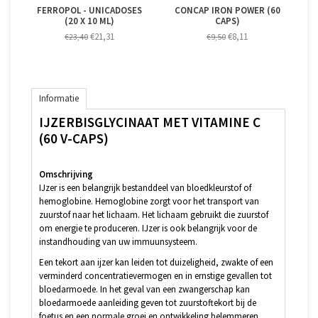
FERROPOL - UNICADOSES
CONCAP IRON POWER (60
(20 X 10 ML)
CAPS)
€21,31
€8,11
€23,40
€9,50
Informatie
IJZERBISGLYCINAAT MET VITAMINE C
(60 V-CAPS)
Omschrijving
IJzer is een belangrijk bestanddeel van bloedkleurstof of
hemoglobine. Hemoglobine zorgt voor het transport van
zuurstof naar het lichaam. Het lichaam gebruikt die zuurstof
om energie te produceren. IJzer is ook belangrijk voor de
instandhouding van uw immuunsysteem.
Een tekort aan ijzer kan leiden tot duizeligheid, zwakte of een
verminderd concentratievermogen en in ernstige gevallen tot
bloedarmoede. In het geval van een zwangerschap kan
bloedarmoede aanleiding geven tot zuurstoftekort bij de
foetus en een normale groei en ontwikkeling belemmeren.