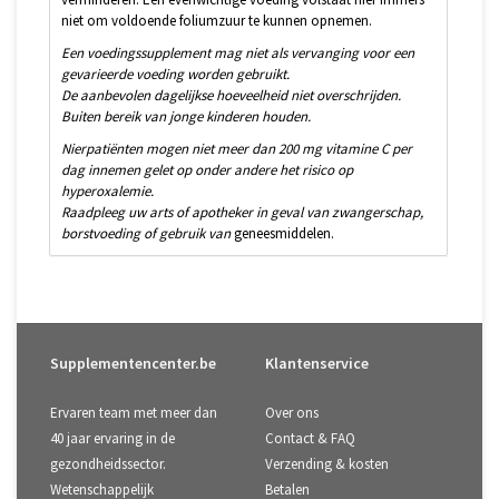
niet om voldoende foliumzuur te kunnen opnemen.
Een voedingssupplement mag niet als vervanging voor een
gevarieerde voeding worden gebruikt.
De aanbevolen dagelijkse hoeveelheid niet overschrijden.
Buiten bereik van jonge kinderen houden.
Nierpatiënten mogen niet meer dan 200 mg vitamine C per
dag innemen gelet op onder andere het risico op
hyperoxalemie.
Raadpleeg uw arts of apotheker in geval van zwangerschap,
borstvoeding of gebruik van
geneesmiddelen.
Supplementencenter.be
Klantenservice
Ervaren team met meer dan
Over ons
40 jaar ervaring in de
Contact & FAQ
gezondheidssector.
Verzending & kosten
Wetenschappelijk
Betalen