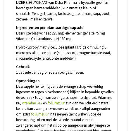
IJZERBISGLYCINAAT van Deba Pharma is hypoallergeen en
bevat geen bewaarmiddelen, kunstmatige kleur- of
smaakstoffen, gist, suiker, lactose, gluten, maïs, soja, zout,
zetmeel, melk en tarwe.
Ingrediënten per plantaardige capsule
IJzer (ijzerbisglycinaat 225 mg) elementair gehalte 45 mg
Vitamine C (ascorbinezuur) 180 mg
Hydroxypropylmethylcellulose (plantaardige omhulling),
microkristallijne cellulose (stabilisator), magnesiumstearaat,
siliciumdioxyde (antiklontermiddelen)
Gebruik
1 capsule per dag of zoals voorgeschreven.
Opmerkingen
IJzersupplementen (tijdens de zwangerschap veelvuldig
ingenomen tegen bloedarmoede) blijken in bepaalde gevallen
de oorzaak te zijn van zwangerschapsmisselijkheid. Vitamine
B6,
vitamine B12
en
foliumzuur
zijn dan wellicht een betere
keuze. Aan zwangere vrouwen wordt ook altijd aangeraden
om extra
foliumzuur
in te nemen (acht weken voor de
bevruchting tot en met de tweede maand van de
zwangerschap) om het risico op aangeboren afwijkingen te
verminderen. Een evenwichtige voeding volstaat hier immers