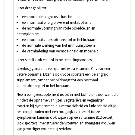
IJzer draagt bij tot:
een normale cognitieve functie
een normaal energieleverend metabolisme
de normale vorming van rode bloedcellen en
hemoglobine
een normaal zuurstoftransport in het lichaam
de normale werking van het immuunsysteem
de vermindering van vermoeidheid en moeheid
IJzer speelt ook een rol in het celdelingsproces.
IJzerbisglycinaat is verrijkt met extra vitamine C, voor een
betere opname. IJzer is ook voor sporters een belangrijk
supplement, omdat het bijdraagt tot een normaal
zuurstoftransport in het lichaam.
Neem een ijzersupplement nooit in met koffie of thee, want dit
hindert de opname van ijzer. Vegetariërs en veganisten
moeten bij symptomen als vermoeidheid en futloosheid altijd
rekening houden met een mogelijk ijzertekort (deze
symptomen kunnen ook wijzen op een vitamine B12-tekort).
Ook sporters, menstruerende vrouwen en zwangere vrouwen
zijn gevoeliger voor een ijzertekort.