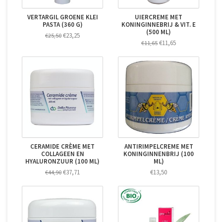
VERTARGIL GROENE KLEI
UIERCREME MET
PASTA (360 G)
KONINGINNEBRIJ & VIT. E
(500 ML)
€23,25
€25,50
€11,65
€11,65
CERAMIDE CRÈME MET
ANTIRIMPELCREME MET
COLLAGEEN EN
KONINGINNENBRIJ (100
HYALURONZUUR (100 ML)
ML)
€37,71
€13,50
€44,90