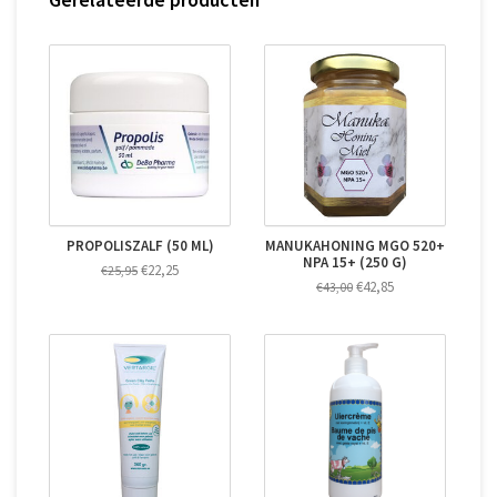
PROPOLISZALF (50 ML)
MANUKAHONING MGO 520+
NPA 15+ (250 G)
€22,25
€25,95
€42,85
€43,00