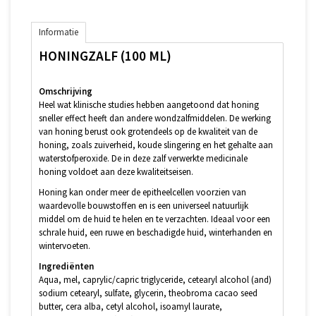
Informatie
HONINGZALF (100 ML)
Omschrijving
Heel wat klinische studies hebben aangetoond dat honing
sneller effect heeft dan andere wondzalfmiddelen. De werking
van honing berust ook grotendeels op de kwaliteit van de
honing, zoals zuiverheid, koude slingering en het gehalte aan
waterstofperoxide. De in deze zalf verwerkte medicinale
honing voldoet aan deze kwaliteitseisen.
Honing kan onder meer de epitheelcellen voorzien van
waardevolle bouwstoffen en is een universeel natuurlijk
middel om de huid te helen en te verzachten. Ideaal voor een
schrale huid, een ruwe en beschadigde huid, winterhanden en
wintervoeten.
Ingrediënten
Aqua, mel, caprylic/capric triglyceride, cetearyl alcohol (and)
sodium cetearyl, sulfate, glycerin, theobroma cacao seed
butter, cera alba, cetyl alcohol, isoamyl laurate,