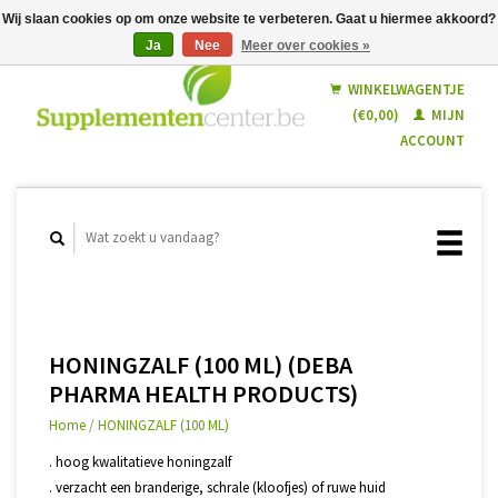
Wij slaan cookies op om onze website te verbeteren. Gaat u hiermee akkoord?
Ja
Nee
Meer over cookies »
Nederlands
Français
WINKELWAGENTJE
(€0,00)
MIJN
ACCOUNT
HONINGZALF (100 ML) (DEBA
PHARMA HEALTH PRODUCTS)
Home
/
HONINGZALF (100 ML)
. hoog kwalitatieve honingzalf
. verzacht een branderige, schrale (kloofjes) of ruwe huid