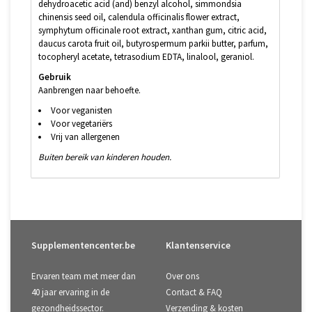
dehydroacetic acid (and) benzyl alcohol, simmondsia
chinensis seed oil, calendula officinalis flower extract,
symphytum officinale root extract, xanthan gum, citric acid,
daucus carota fruit oil, butyrospermum parkii butter, parfum,
tocopheryl acetate, tetrasodium EDTA, linalool, geraniol.
Gebruik
Aanbrengen naar behoefte.
Voor veganisten
Voor vegetariërs
Vrij van allergenen
Buiten bereik van kinderen houden.
Supplementencenter.be
Klantenservice
Ervaren team met meer dan
Over ons
40 jaar ervaring in de
Contact & FAQ
gezondheidssector.
Verzending & kosten