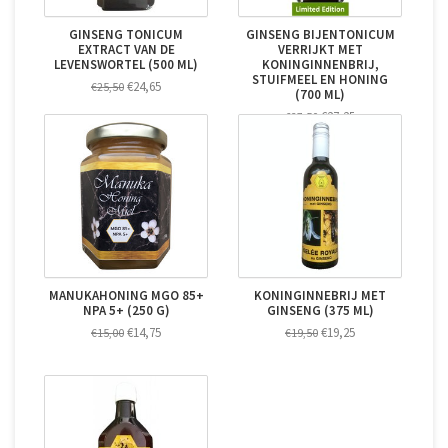
GINSENG TONICUM
GINSENG BIJENTONICUM
EXTRACT VAN DE
VERRIJKT MET
LEVENSWORTEL (500 ML)
KONINGINNENBRIJ,
STUIFMEEL EN HONING
€24,65
€25,50
(700 ML)
€27,25
€27,50
MANUKAHONING MGO 85+
KONINGINNEBRIJ MET
NPA 5+ (250 G)
GINSENG (375 ML)
€14,75
€19,25
€15,00
€19,50