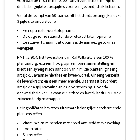
voorwaarden - samen met een onvervuild lichaam - zijn de
drie belangrijkste basispijlers voor een gezond, sterk lichaam.
Vanaf de leeftijd van 50 jaar wordt het steeds belangrijker deze
3 pijlers te ondersteunen:
Een optimale zuurstofopname.
De opgenomen zuurstof door elke cel laten opnemen.
Een zuiver lichaam dat optimaal de aanwezige toxines
verwijdert.
HMT 75.90.4, het levenselixir van Raf Willaert, is een 100 %
plantaardig, extreem hoog opneembare samenstelling en
biedt een synergetisch aanbod van 4 milde planten: ginseng,
artisjok, Javaanse nierthee en kweekwortel. Ginseng versterkt
de levenskracht en geeft meer energie. Daarnaast bevordert
artisjok de spijsvertering en de doorstroming. Door de
aanwezigheid van Javaanse nierthee en kweek bezit HMT ook
zuiverende eigenschappen.
De ingrediënten bevatten uitermate belangrijke beschermende
plantenstoffen:
Vitamines en mineralen met breed anti-oxidatieve werking
Looistoffen
Slijmstoffen