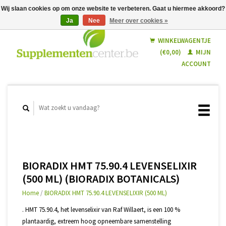
Wij slaan cookies op om onze website te verbeteren. Gaat u hiermee akkoord?
Ja
Nee
Meer over cookies »
Nederlands
Français
WINKELWAGENTJE
(€0,00)
MIJN
ACCOUNT
BIORADIX HMT 75.90.4 LEVENSELIXIR
(500 ML) (BIORADIX BOTANICALS)
Home
/
BIORADIX HMT 75.90.4 LEVENSELIXIR (500 ML)
. HMT 75.90.4, het levenselixir van Raf Willaert, is een 100 %
plantaardig, extreem hoog opneembare samenstelling