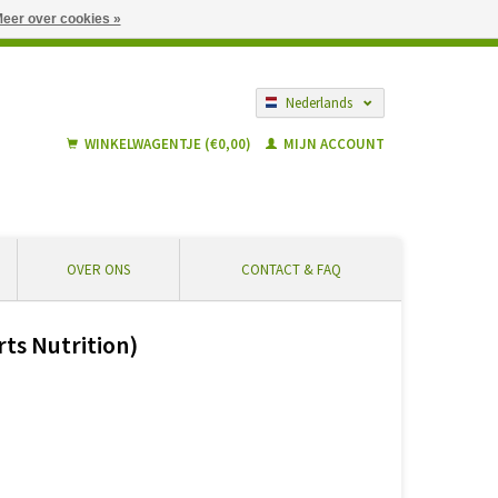
eer over cookies »
gië vanaf € 55 ... Veilig winkelen en geen extra kosten
Nederlands
Français
WINKELWAGENTJE (€0,00)
MIJN ACCOUNT
OVER ONS
CONTACT & FAQ
ts Nutrition)