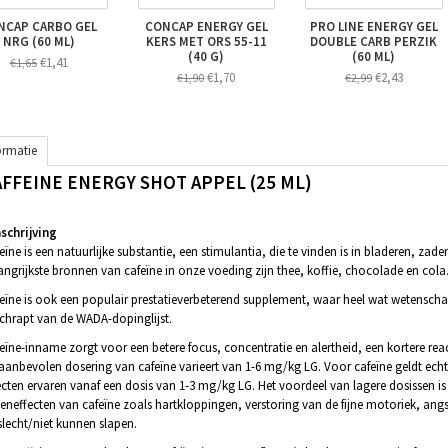
NCAP CARBO GEL
CONCAP ENERGY GEL
PRO LINE ENERGY GEL
NRG (60 ML)
KERS MET ORS 55-11
DOUBLE CARB PERZIK
(40 G)
(60 ML)
€1,41
€1,65
€1,70
€2,43
€1,90
€2,99
ormatie
AFFEINE ENERGY SHOT APPEL (25 ML)
chrijving
eïne is een natuurlijke substantie, een stimulantia, die te vinden is in bladeren, za
angrijkste bronnen van cafeïne in onze voeding zijn thee, koffie, chocolade en cola
eïne is ook een populair prestatieverbeterend supplement, waar heel wat wetenscha
chrapt van de WADA-dopinglijst.
eïne-inname zorgt voor een betere focus, concentratie en alertheid, een kortere rea
aanbevolen dosering van cafeïne varieert van 1-6 mg/kg LG. Voor cafeïne geldt echt
ecten ervaren vanaf een dosis van 1-3 mg/kg LG. Het voordeel van lagere dosissen i
eneffecten van cafeïne zoals hartkloppingen, verstoring van de fijne motoriek, angst,
slecht/niet kunnen slapen.