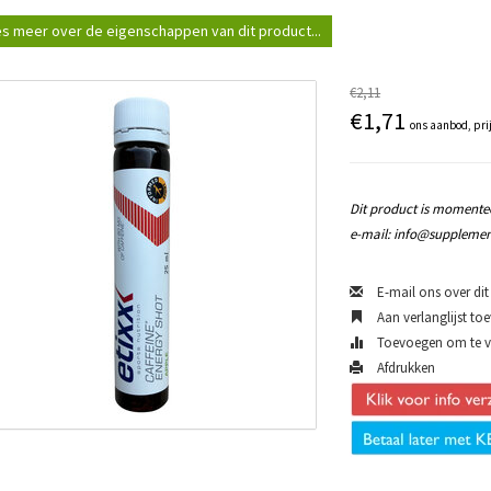
s meer over de eigenschappen van dit product...
€2,11
€1,71
ons aanbod, pri
Dit product is momentee
e-mail:
info@supplemen
E-mail ons over dit
Aan verlanglijst to
Toevoegen om te ve
Afdrukken