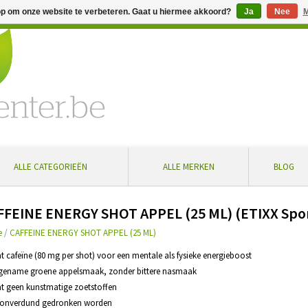
op om onze website te verbeteren. Gaat u hiermee akkoord?
Ja
Nee
M
% extra korting bij aankoop vanaf € 100 ... Gratis levering in Bel
ALLE CATEGORIEËN
ALLE MERKEN
BLOG
FFEINE ENERGY SHOT APPEL (25 ML) (ETIXX Spor
e
/
CAFFEINE ENERGY SHOT APPEL (25 ML)
at cafeïne (80 mg per shot) voor een mentale als fysieke energieboost
gename groene appelsmaak, zonder bittere nasmaak
at geen kunstmatige zoetstoffen
n onverdund gedronken worden