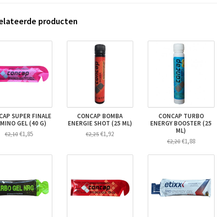
elateerde producten
CAP SUPER FINALE
CONCAP BOMBA
CONCAP TURBO
AMINO GEL (40 G)
ENERGIE SHOT (25 ML)
ENERGY BOOSTER (25
ML)
€1,85
€1,92
€2,10
€2,25
€1,88
€2,20