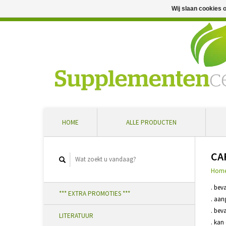
Wij slaan cookies 
Professioneel advies en snelle levering ... Ontvang 5 
HOME
ALLE PRODUCTEN
CA
Hom
. bev
*** EXTRA PROMOTIES ***
. aan
. bev
LITERATUUR
. ka