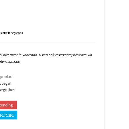
js btw inbegrepen
l niet meer in voorraad. U kan ook reserveren/bestellen via
tencenter.be
 product
evoegen
rgelijken