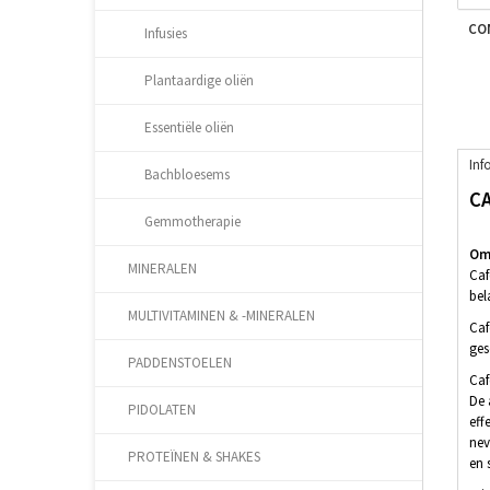
CO
Infusies
Plantaardige oliën
Essentiële oliën
Inf
Bachbloesems
C
Gemmotherapie
Oms
MINERALEN
Caf
bel
MULTIVITAMINEN & -MINERALEN
Caf
ges
PADDENSTOELEN
Caf
De 
PIDOLATEN
eff
nev
PROTEÏNEN & SHAKES
en 