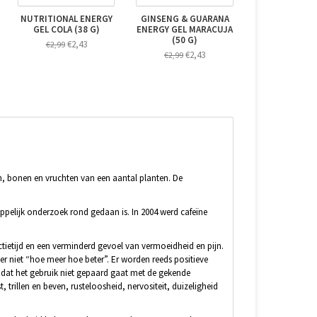
NUTRITIONAL ENERGY
GINSENG & GUARANA
GEL COLA (38 G)
ENERGY GEL MARACUJA
(50 G)
€2,43
€2,99
€2,43
€2,99
den, bonen en vruchten van een aantal planten. De
.
ppelijk onderzoek rond gedaan is. In 2004 werd cafeïne
ctietijd en een verminderd gevoel van vermoeidheid en pijn.
er niet “hoe meer hoe beter”. Er worden reeds positieve
s dat het gebruik niet gepaard gaat met de gekende
 trillen en beven, rusteloosheid, nervositeit, duizeligheid