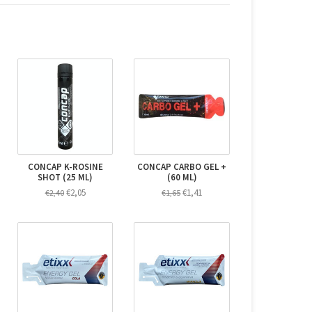
CONCAP K-ROSINE
CONCAP CARBO GEL +
SHOT (25 ML)
(60 ML)
€2,05
€1,41
€2,40
€1,65