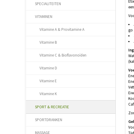
Eti
SPECIALITEITEN
een
Voo
VITAMINEN
Vitamine A & Provitamine A
go 
Vitamine B
In
Vitamine C & Bioflavonoïden
Wat
(ka
Vitamine D
Vo
Ene
Vitamine E
Ene
Vet
Eiw
Vitamine K
Koo
Caf
SPORT & RECREATIE
Zon
SPORTDRANKEN
Ge
Voo
MASSAGE
Tij