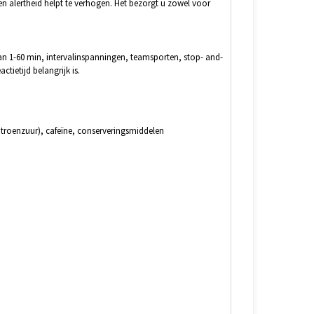
en alertheid helpt te verhogen. Het bezorgt u zowel voor
an 1-60 min, intervalinspanningen, teamsporten, stop- and-
tietijd belangrijk is.
itroenzuur), cafeïne, conserveringsmiddelen