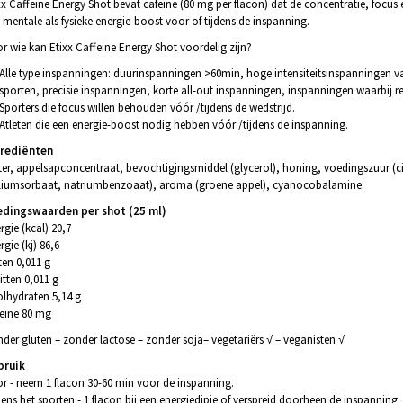
xx Caffeine Energy Shot bevat cafeïne (80 mg per flacon) dat de concentratie, focus 
 mentale als fysieke energie-boost voor of tijdens de inspanning.
r wie kan Etixx Caffeine Energy Shot voordelig zijn?
Alle type inspanningen: duurinspanningen >60min, hoge intensiteitsinspanningen v
sporten, precisie inspanningen, korte all-out inspanningen, inspanningen waarbij reac
Sporters die focus willen behouden vóór /tijdens de wedstrijd.
Atleten die een energie-boost nodig hebben vóór /tijdens de inspanning.
grediënten
er, appelsapconcentraat, bevochtigingsmiddel (glycerol), honing, voedingszuur (c
liumsorbaat, natriumbenzoaat), aroma (groene appel), cyanocobalamine.
edingswaarden per shot (25 ml)
rgie (kcal) 20,7
rgie (kj) 86,6
ten 0,011 g
itten 0,011 g
lhydraten 5,14 g
eïne 80 mg
der gluten – zonder lactose – zonder soja– vegetariërs √ – veganisten √
bruik
r - neem 1 flacon 30-60 min voor de inspanning.
dens het sporten - 1 flacon bij een energiedipje of verspreid doorheen de inspanning.