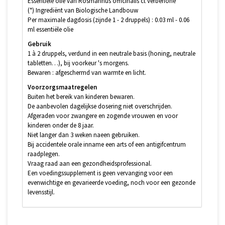
Essentiële olie van Rosmarinus officinalis ct verbenone*
(*) Ingrediënt van Biologische Landbouw
Per maximale dagdosis (zijnde 1 - 2 druppels) : 0.03 ml - 0.06
ml essentiële olie
Gebruik
1 à 2 druppels, verdund in een neutrale basis (honing, neutrale
tabletten…), bij voorkeur 's morgens.
Bewaren : afgeschermd van warmte en licht.
Voorzorgsmaatregelen
Buiten het bereik van kinderen bewaren.
De aanbevolen dagelijkse dosering niet overschrijden.
Afgeraden voor zwangere en zogende vrouwen en voor
kinderen onder de 8 jaar.
Niet langer dan 3 weken naeen gebruiken.
Bij accidentele orale inname een arts of een antigifcentrum
raadplegen.
Vraag raad aan een gezondheidsprofessional.
Een voedingssupplement is geen vervanging voor een
evenwichtige en gevarieerde voeding, noch voor een gezonde
levensstijl.