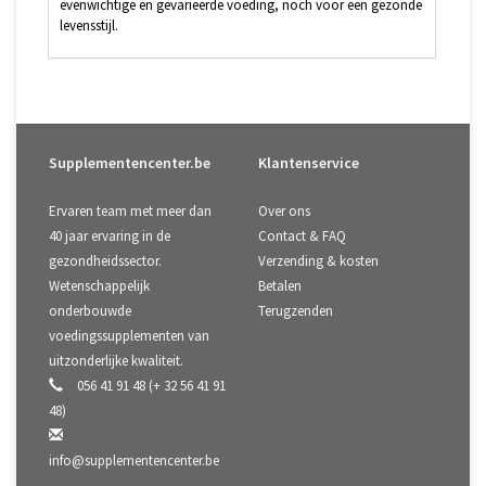
evenwichtige en gevarieerde voeding, noch voor een gezonde
levensstijl.
Supplementencenter.be
Klantenservice
Ervaren team met meer dan
Over ons
40 jaar ervaring in de
Contact & FAQ
gezondheidssector.
Verzending & kosten
Wetenschappelijk
Betalen
onderbouwde
Terugzenden
voedingssupplementen van
uitzonderlijke kwaliteit.
056 41 91 48 (+ 32 56 41 91
48)
info@supplementencenter.be