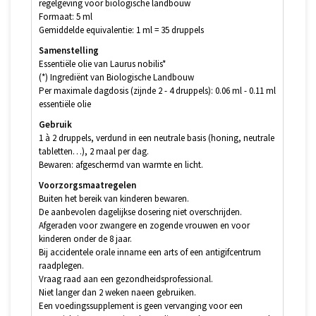
regelgeving voor biologische landbouw
Formaat: 5 ml
Gemiddelde equivalentie: 1 ml = 35 druppels
Samenstelling
Essentiële olie van Laurus nobilis*
(*) Ingrediënt van Biologische Landbouw
Per maximale dagdosis (zijnde 2 - 4 druppels): 0.06 ml - 0.11 ml
essentiële olie
Gebruik
1 à 2 druppels, verdund in een neutrale basis (honing, neutrale
tabletten…), 2 maal per dag.
Bewaren: afgeschermd van warmte en licht.
Voorzorgsmaatregelen
Buiten het bereik van kinderen bewaren.
De aanbevolen dagelijkse dosering niet overschrijden.
Afgeraden voor zwangere en zogende vrouwen en voor
kinderen onder de 8 jaar.
Bij accidentele orale inname een arts of een antigifcentrum
raadplegen.
Vraag raad aan een gezondheidsprofessional.
Niet langer dan 2 weken naeen gebruiken.
Een voedingssupplement is geen vervanging voor een