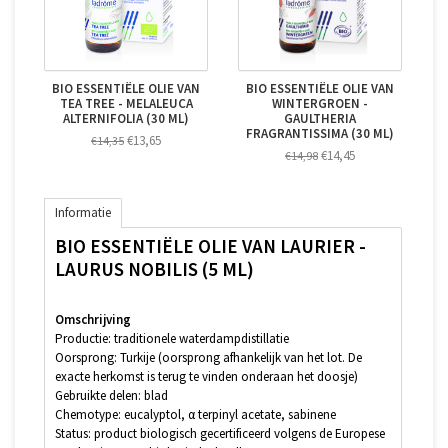
BIO ESSENTIËLE OLIE VAN
BIO ESSENTIËLE OLIE VAN
TEA TREE - MELALEUCA
WINTERGROEN -
ALTERNIFOLIA (30 ML)
GAULTHERIA
FRAGRANTISSIMA (30 ML)
€13,65
€14,35
€14,45
€14,98
Informatie
BIO ESSENTIËLE OLIE VAN LAURIER -
LAURUS NOBILIS (5 ML)
Omschrijving
Productie: traditionele waterdampdistillatie
Oorsprong: Turkije (oorsprong afhankelijk van het lot. De
exacte herkomst is terug te vinden onderaan het doosje)
Gebruikte delen: blad
Chemotype: eucalyptol, α terpinyl acetate, sabinene
Status: product biologisch gecertificeerd volgens de Europese