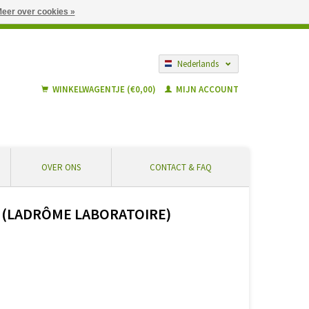
eer over cookies »
gië vanaf € 55 ... Veilig winkelen en geen extra kosten
Nederlands
Français
WINKELWAGENTJE (€0,00)
MIJN ACCOUNT
OVER ONS
CONTACT & FAQ
 (LADRÔME LABORATOIRE)