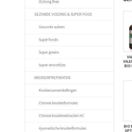
Oolong thee
GEZONDE VOEDING & SUPER FOOD
Gezonde suikers
Super foods
Super greens
VA
VALE
Super smoothies
BIO 
KRUIDENPREPARATEN
Kruidensamenstellingen
Chinese kruidenformules
Chinese kruidenextracten HC
BIO
Ayurvedische kruidenformules
OPT