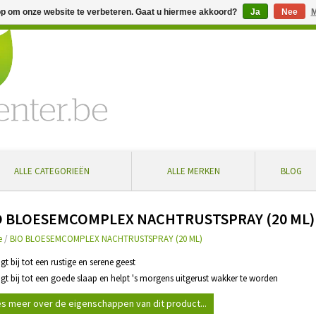
op om onze website te verbeteren. Gaat u hiermee akkoord?
Ja
Nee
M
% extra korting bij aankoop vanaf € 100 ... Gratis levering in Bel
ALLE CATEGORIEËN
ALLE MERKEN
BLOG
O BLOESEMCOMPLEX NACHTRUSTSPRAY (20 ML)
e
/
BIO BLOESEMCOMPLEX NACHTRUSTSPRAY (20 ML)
agt bij tot een rustige en serene geest
agt bij tot een goede slaap en helpt 's morgens uitgerust wakker te worden
s meer over de eigenschappen van dit product...