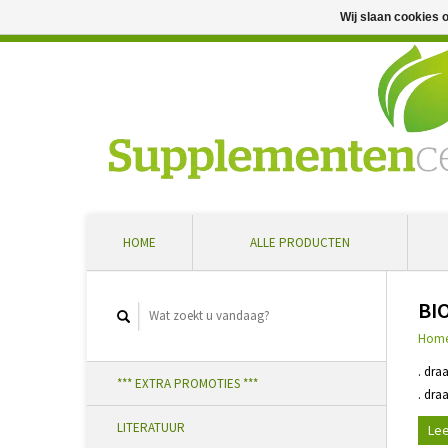
Wij slaan cookies 
Professioneel advies en snelle levering ... Ontvang 5 
HOME
ALLE PRODUCTEN
BI
Hom
. dra
*** EXTRA PROMOTIES ***
. dra
LITERATUUR
Lee