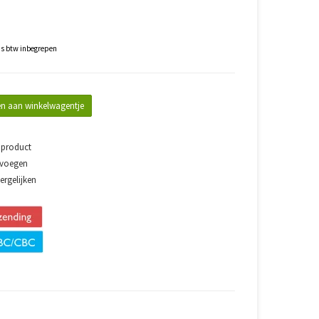
js btw inbegrepen
n aan winkelwagentje
 product
evoegen
rgelijken