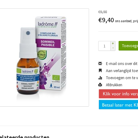
€9,98
€9,40
ons aanbod, pri
+
Toevoege
-
E-mail ons over dit
Aan verlanglijst to
Toevoegen om te ve
Afdrukken
elateerde producten