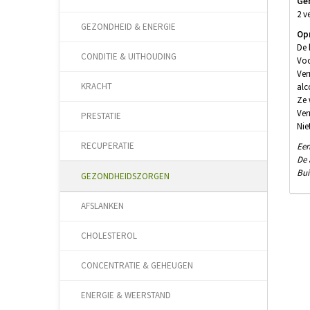
Ge
2 v
GEZONDHEID & ENERGIE
Op
De 
CONDITIE & UITHOUDING
Voo
Ver
KRACHT
alc
Ze 
Ver
PRESTATIE
Nie
RECUPERATIE
Een
De 
Bui
GEZONDHEIDSZORGEN
AFSLANKEN
CHOLESTEROL
CONCENTRATIE & GEHEUGEN
ENERGIE & WEERSTAND