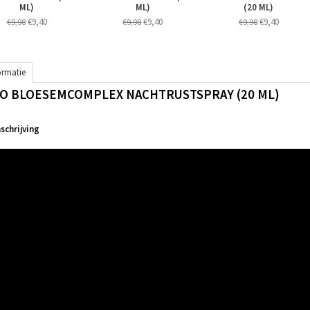
ML)
ML)
(20 ML)
€9,40
€9,40
€9,40
€9,98
€9,98
€9,98
ormatie
IO BLOESEMCOMPLEX NACHTRUSTSPRAY (20 ML)
chrijving