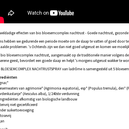
weldadige effecten van bio bloesemcomplex nachtrust - Goede nachtrust, gezonde 
s hebben we gedurende een periode moeite om de slaap te vatten of goed door te 
aalde problemen. 's Ochtends zijn we dan niet goed uitgerust en komen we moeilij
 bio bloesemcomplex nachtrust, aangemaakt op de traditionele manier volgens de or
serene geest, bevordert een goede slaap en helpt 's morgens uitgerust wakker te wo
 BLOESEMCOMPLEX NACHTRUSTSPRAY van ladrôme is samengesteld uit 5 bloesemesse
grediënten
gnac*
esemwaters van agrimonie* (Agrimonia eupatoria), esp* (Populus tremula), den* (Pinu
rdenkastanje* (Aesculus alba), 1/240ste verdunning
 Ingrediënten afkomstig van biologische landbouw
tenvrij niet-gecertificeerd
der suikertoevoeging
tosevrij
gan