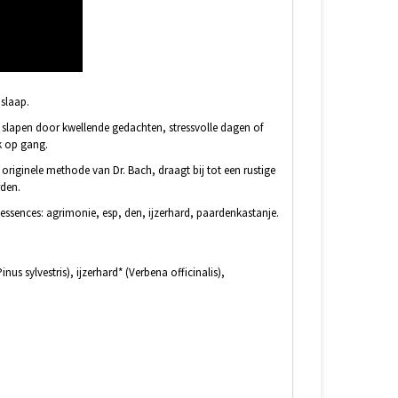
slaap.
slapen door kwellende gedachten, stressvolle dagen of
k op gang.
iginele methode van Dr. Bach, draagt bij tot een rustige
rden.
nces: agrimonie, esp, den, ijzerhard, paardenkastanje.
s sylvestris), ijzerhard* (Verbena officinalis),