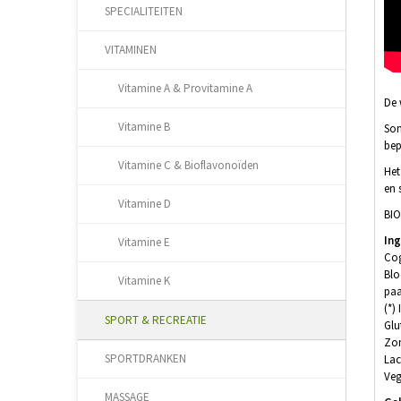
SPECIALITEITEN
VITAMINEN
Vitamine A & Provitamine A
De 
Vitamine B
Som
bep
Vitamine C & Bioflavonoïden
Het
en 
Vitamine D
BIO
In
Vitamine E
Co
Blo
Vitamine K
paa
(*)
SPORT & RECREATIE
Glu
Zon
SPORTDRANKEN
Lac
Ve
MASSAGE