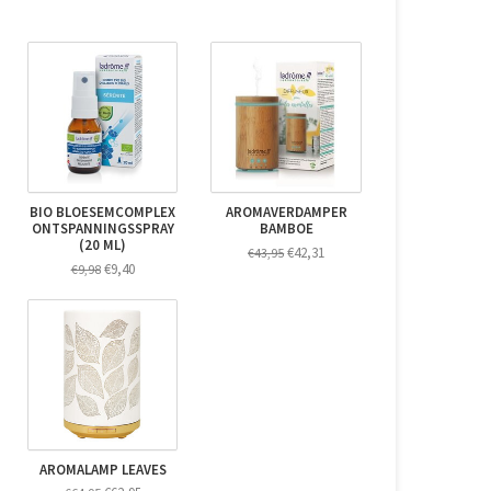
BIO BLOESEMCOMPLEX
AROMAVERDAMPER
ONTSPANNINGSSPRAY
BAMBOE
(20 ML)
€42,31
€43,95
€9,40
€9,98
AROMALAMP LEAVES