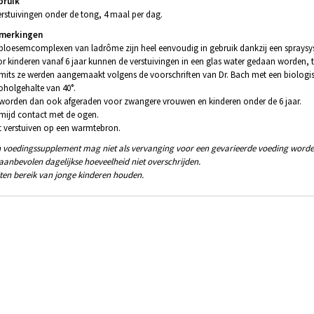
bruik
erstuivingen onder de tong, 4 maal per dag.
merkingen
bloesemcomplexen van ladrôme zijn heel eenvoudig in gebruik dankzij een spraysy
r kinderen vanaf 6 jaar kunnen de verstuivingen in een glas water gedaan worden, t
mits ze werden aangemaakt volgens de voorschriften van Dr. Bach met een biolo
oholgehalte van 40°.
worden dan ook afgeraden voor zwangere vrouwen en kinderen onder de 6 jaar.
mijd contact met de ogen.
t verstuiven op een warmtebron.
 voedingssupplement mag niet als vervanging voor een gevarieerde voeding worde
aanbevolen dagelijkse hoeveelheid niet overschrijden.
ten bereik van jonge kinderen houden.