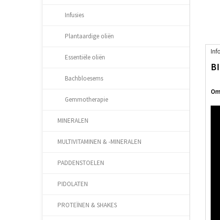
Infusies
Plantaardige oliën
Inf
Essentiële oliën
B
Bachbloesems
Oms
Gemmotherapie
MINERALEN
MULTIVITAMINEN & -MINERALEN
PADDENSTOELEN
PIDOLATEN
PROTEÏNEN & SHAKES