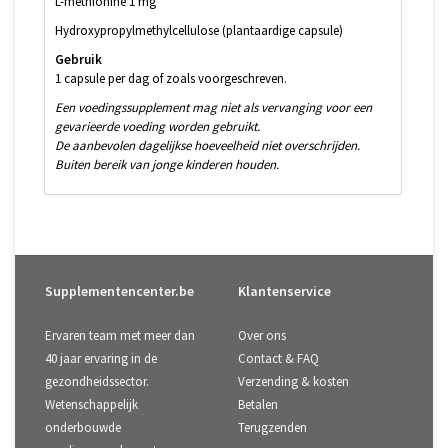
L-methionine 1 mg
Hydroxypropylmethylcellulose (plantaardige capsule)
Gebruik
1 capsule per dag of zoals voorgeschreven.
Een voedingssupplement mag niet als vervanging voor een
gevarieerde voeding worden gebruikt.
De aanbevolen dagelijkse hoeveelheid niet overschrijden.
Buiten bereik van jonge kinderen houden.
Supplementencenter.be
Klantenservice
Ervaren team met meer dan
Over ons
40 jaar ervaring in de
Contact & FAQ
gezondheidssector.
Verzending & kosten
Wetenschappelijk
Betalen
onderbouwde
Terugzenden