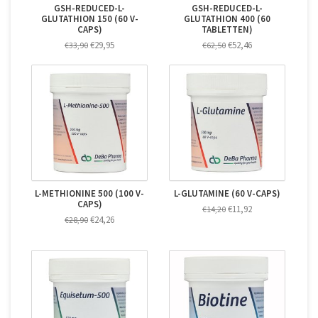
GSH-REDUCED-L-
GSH-REDUCED-L-
GLUTATHION 150 (60 V-
GLUTATHION 400 (60
CAPS)
TABLETTEN)
€29,95
€52,46
€33,90
€62,50
L-METHIONINE 500 (100 V-
L-GLUTAMINE (60 V-CAPS)
CAPS)
€11,92
€14,20
€24,26
€28,90