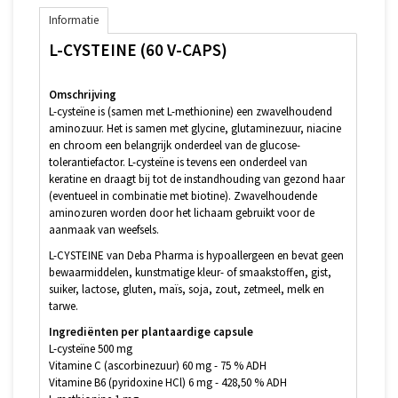
Informatie
L-CYSTEINE (60 V-CAPS)
Omschrijving
L-cysteïne is (samen met L-methionine) een zwavelhoudend
aminozuur. Het is samen met glycine, glutaminezuur, niacine
en chroom een belangrijk onderdeel van de glucose-
tolerantiefactor. L-cysteïne is tevens een onderdeel van
keratine en draagt bij tot de instandhouding van gezond haar
(eventueel in combinatie met biotine). Zwavelhoudende
aminozuren worden door het lichaam gebruikt voor de
aanmaak van weefsels.
L-CYSTEINE van Deba Pharma is hypoallergeen en bevat geen
bewaarmiddelen, kunstmatige kleur- of smaakstoffen, gist,
suiker, lactose, gluten, maïs, soja, zout, zetmeel, melk en
tarwe.
Ingrediënten per plantaardige capsule
L-cysteïne 500 mg
Vitamine C (ascorbinezuur) 60 mg - 75 % ADH
Vitamine B6 (pyridoxine HCl) 6 mg - 428,50 % ADH