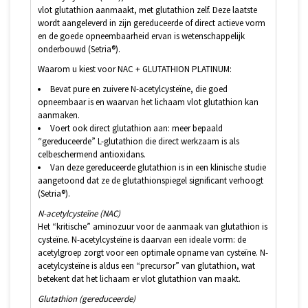
vlot glutathion aanmaakt, met glutathion zelf. Deze laatste
wordt aangeleverd in zijn gereduceerde of direct actieve vorm
en de goede opneembaarheid ervan is wetenschappelijk
onderbouwd (Setria®).
Waarom u kiest voor NAC + GLUTATHION PLATINUM:
Bevat pure en zuivere N-acetylcysteïne, die goed
opneembaar is en waarvan het lichaam vlot glutathion kan
aanmaken.
Voert ook direct glutathion aan: meer bepaald
“gereduceerde” L-glutathion die direct werkzaam is als
celbeschermend antioxidans.
Van deze gereduceerde glutathion is in een klinische studie
aangetoond dat ze de glutathionspiegel significant verhoogt
(Setria®).
N-acetylcysteïne (NAC)
Het “kritische” aminozuur voor de aanmaak van glutathion is
cysteïne. N-acetylcysteïne is daarvan een ideale vorm: de
acetylgroep zorgt voor een optimale opname van cysteïne. N-
acetylcysteïne is aldus een “precursor” van glutathion, wat
betekent dat het lichaam er vlot glutathion van maakt.
Glutathion (gereduceerde)