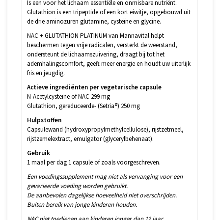
Is een voor het lichaam essentiële en onmisbare nutriënt.
Glutathion is een tripeptide of een kort eiwitje, opgebouwd uit
de drie aminozuren glutamine, cysteïne en glycine.
NAC + GLUTATHION PLATINUM van Mannavital helpt
beschermen tegen vrije radicalen, versterkt de weerstand,
ondersteunt de lichaamszuivering, draagt bij tot het
ademhalingscomfort, geeft meer energie en houdt uw uiterlijk
fris en jeugdig.
Actieve ingrediënten per vegetarische capsule
N-Acetylcysteïne of NAC 299 mg
Glutathion, gereduceerde- (Setria®) 250 mg
Hulpstoffen
Capsulewand (hydroxypropylmethylcellulose), rijstzetmeel,
rijstzemelextract, emulgator (glycerylbehenaat).
Gebruik
1 maal per dag 1 capsule of zoals voorgeschreven.
Een voedingssupplement mag niet als vervanging voor een
gevarieerde voeding worden gebruikt.
De aanbevolen dagelijkse hoeveelheid niet overschrijden.
Buiten bereik van jonge kinderen houden.
NAC niet toedienen aan kinderen jonger dan 12 jaar.