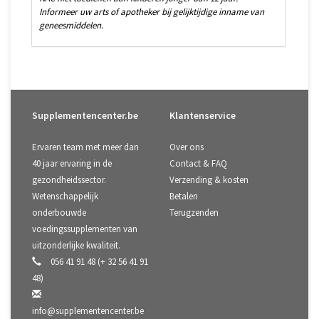
Informeer uw arts of apotheker bij gelijktijdige inname van
geneesmiddelen.
Supplementencenter.be
Klantenservice
Ervaren team met meer dan
Over ons
40 jaar ervaring in de
Contact & FAQ
gezondheidssector.
Verzending & kosten
Wetenschappelijk
Betalen
onderbouwde
Terugzenden
voedingssupplementen van
uitzonderlijke kwaliteit.
056 41 91 48 (+ 32 56 41 91
48)
info@supplementencenter.be