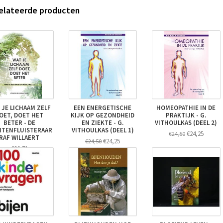
elateerde producten
 JE LICHAAM ZELF
EEN ENERGETISCHE
HOMEOPATHIE IN DE
OET, DOET HET
KIJK OP GEZONDHEID
PRAKTIJK - G.
BETER - DE
EN ZIEKTE - G.
VITHOULKAS (DEEL 2)
NTENFLUISTERAAR
VITHOULKAS (DEEL 1)
€24,25
€24,50
RAF WILLAERT
€24,25
€24,50
€26,71