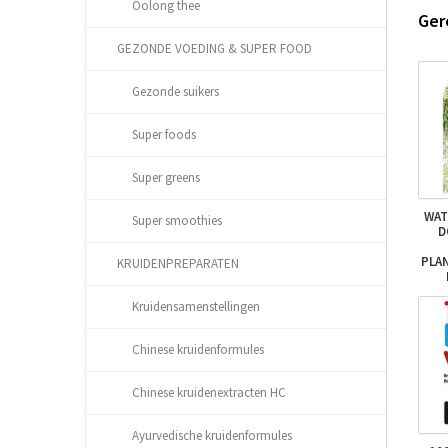
Oolong thee
Ger
GEZONDE VOEDING & SUPER FOOD
Gezonde suikers
Super foods
Super greens
WAT
Super smoothies
D
PLA
KRUIDENPREPARATEN
Kruidensamenstellingen
Chinese kruidenformules
Chinese kruidenextracten HC
Ayurvedische kruidenformules