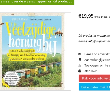
s meer over de eigenschappen van dit product...
€19,95
ons aanbod, p
Dit product is momentee
e-mail:
info@supplemen
E-mail ons over dit
Aan verlanglijst to
Toevoegen om te ve
Afdrukken