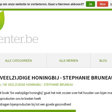
op om onze website te verbeteren. Gaat u hiermee akkoord?
Ja
Nee
M
% extra korting bij aankoop vanaf € 100 ... Gratis levering in Bel
ALLE CATEGORIEËN
ALLE MERKEN
BLOG
 VEELZIJDIGE HONINGBIJ - STEPHANIE BRUNE
e
/
DE VEELZIJDIGE HONINGBIJ - STEPHANIE BRUNEAU
het boek 'De veelzijdige honingbij' gaat het niet zozeer over het houden van bijen 
nproducten ons te bieden heeft
 dragen bijenproducten bij tot een goede gezondheid