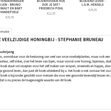
0 KINDERVRAGEN
BIJENHOUDEN HOE
BLOEIEND LEVEN -
BIJEN - BRUNO
DOE JE DAT?
L.G.M. HENSELS
EMAUT EN BART
FRIEDRICH POHL
€29,95
VANDEPOELE
€22,95
€20,95
ormatie
E VEELZIJDIGE HONINGBIJ - STEPHANIE BRUNEAU
chrijving
en, onmisbaar voor de bestuiving van veel van onze voedselplanten, maar ook een b
auteur, zelf imker, over het leven van bijen, maar vooral over honing, bijenwas, stui
 boek staat vol recepten voor het zelf maken van siropen, smeersels en hapjes, als
 je gezond leven, dan past dit boek uitstekend bij u. Het boek is niet zomaar het zo
 boek is bijzonder geschikt voor mensen die voor een gezonde levensstijl kiezen en
dat is nu precies de toegevoegde waarde van dit boek.