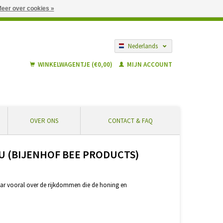
eer over cookies »
gië vanaf € 55 ... Veilig winkelen en geen extra kosten
Nederlands
Français
WINKELWAGENTJE (€0,00)
MIJN ACCOUNT
OVER ONS
CONTACT & FAQ
AU (BIJENHOF BEE PRODUCTS)
maar vooral over de rijkdommen die de honing en