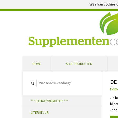
Wij slaan cookies 
Professioneel advies en snelle levering ... Ontvang 5 
HOME
ALLE PRODUCTEN
DE
Hom
. in 
*** EXTRA PROMOTIES ***
bijne
. hoe
LITERATUUR