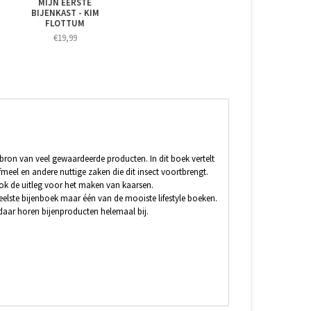
MIJN EERSTE
BIJENKAST - KIM
FLOTTUM
€19,99
ron van veel gewaardeerde producten. In dit boek vertelt
fmeel en andere nuttige zaken die dit insect voortbrengt.
ook de uitleg voor het maken van kaarsen.
veelste bijenboek maar één van de mooiste lifestyle boeken.
 daar horen bijenproducten helemaal bij.