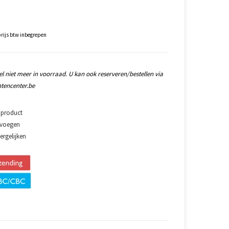
rijs btw inbegrepen
l niet meer in voorraad. U kan ook reserveren/bestellen via
tencenter.be
 product
evoegen
rgelijken