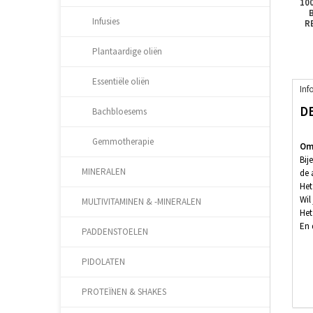
10
Infusies
R
Plantaardige oliën
Essentiële oliën
Inf
D
Bachbloesems
Gemmotherapie
Oms
Bij
MINERALEN
de 
Het
Wil
MULTIVITAMINEN & -MINERALEN
Het
En 
PADDENSTOELEN
PIDOLATEN
PROTEÏNEN & SHAKES