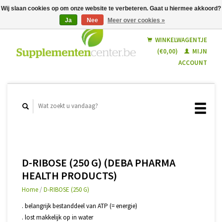
Wij slaan cookies op om onze website te verbeteren. Gaat u hiermee akkoord?
Ja
Nee
Meer over cookies »
Nederlands
Français
WINKELWAGENTJE
(€0,00)
MIJN
ACCOUNT
D-RIBOSE (250 G) (DEBA PHARMA
HEALTH PRODUCTS)
Home
/
D-RIBOSE (250 G)
. belangrijk bestanddeel van ATP (= energie)
. lost makkelijk op in water