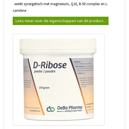
. werkt synergetisch met magnesium, Q10, B-50 complex en L-
carnitine
Lees meer over de eigenschappen van dit product...