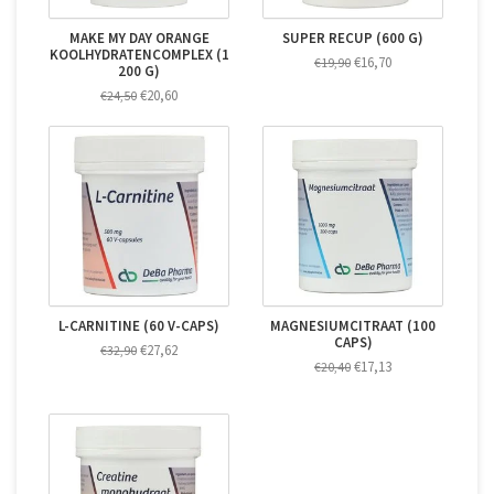
MAKE MY DAY ORANGE
SUPER RECUP (600 G)
KOOLHYDRATENCOMPLEX (1
€16,70
€19,90
200 G)
€20,60
€24,50
L-CARNITINE (60 V-CAPS)
MAGNESIUMCITRAAT (100
CAPS)
€27,62
€32,90
€17,13
€20,40