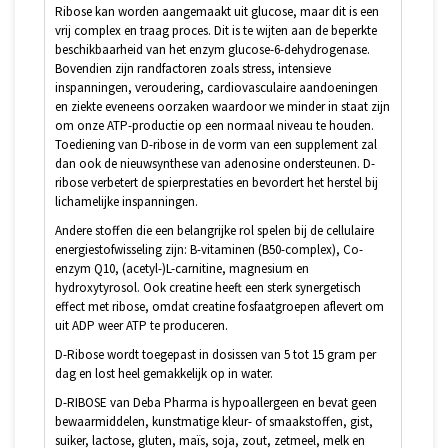
Ribose kan worden aangemaakt uit glucose, maar dit is een
vrij complex en traag proces. Dit is te wijten aan de beperkte
beschikbaarheid van het enzym glucose-6-dehydrogenase.
Bovendien zijn randfactoren zoals stress, intensieve
inspanningen, veroudering, cardiovasculaire aandoeningen
en ziekte eveneens oorzaken waardoor we minder in staat zijn
om onze ATP-productie op een normaal niveau te houden.
Toediening van D-ribose in de vorm van een supplement zal
dan ook de nieuwsynthese van adenosine ondersteunen. D-
ribose verbetert de spierprestaties en bevordert het herstel bij
lichamelijke inspanningen.
Andere stoffen die een belangrijke rol spelen bij de cellulaire
energiestofwisseling zijn: B-vitaminen (B50-complex), Co-
enzym Q10, (acetyl-)L-carnitine, magnesium en
hydroxytyrosol. Ook creatine heeft een sterk synergetisch
effect met ribose, omdat creatine fosfaatgroepen aflevert om
uit ADP weer ATP te produceren.
D-Ribose wordt toegepast in dosissen van 5 tot 15 gram per
dag en lost heel gemakkelijk op in water.
D-RIBOSE van Deba Pharma is hypoallergeen en bevat geen
bewaarmiddelen, kunstmatige kleur- of smaakstoffen, gist,
suiker, lactose, gluten, maïs, soja, zout, zetmeel, melk en