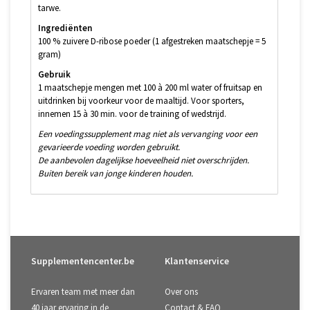
tarwe.
Ingrediënten
100 % zuivere D-ribose poeder (1 afgestreken maatschepje = 5
gram)
Gebruik
1 maatschepje mengen met 100 à 200 ml water of fruitsap en
uitdrinken bij voorkeur voor de maaltijd. Voor sporters,
innemen 15 à 30 min. voor de training of wedstrijd.
Een voedingssupplement mag niet als vervanging voor een
gevarieerde voeding worden gebruikt.
De aanbevolen dagelijkse hoeveelheid niet overschrijden.
Buiten bereik van jonge kinderen houden.
Supplementencenter.be
Klantenservice
Ervaren team met meer dan
Over ons
40 jaar ervaring in de
Contact & FAQ