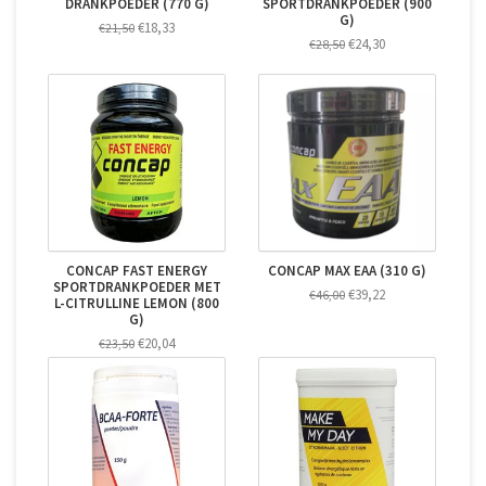
DRANKPOEDER (770 G)
SPORTDRANKPOEDER (900
G)
€18,33
€21,50
€24,30
€28,50
CONCAP FAST ENERGY
CONCAP MAX EAA (310 G)
SPORTDRANKPOEDER MET
€39,22
€46,00
L-CITRULLINE LEMON (800
G)
€20,04
€23,50