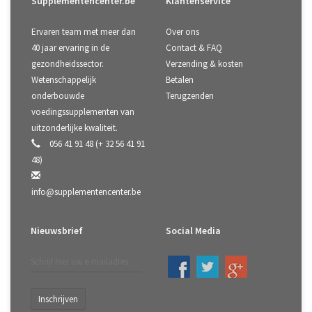
Supplementencenter.be
Klantenservice
Ervaren team met meer dan
Over ons
40 jaar ervaring in de
Contact & FAQ
gezondheidssector.
Verzending & kosten
Wetenschappelijk
Betalen
onderbouwde
Terugzenden
voedingssupplementen van
uitzonderlijke kwaliteit.
056 41 91 48 (+ 32 56 41 91
48)
info@supplementencenter.be
Nieuwsbrief
Social Media
Inschrijven