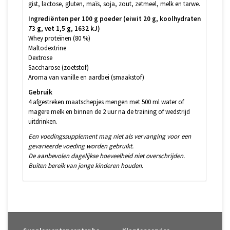
gist, lactose, gluten, maïs, soja, zout, zetmeel, melk en tarwe.
Ingrediënten per 100 g poeder (eiwit 20 g, koolhydraten
73 g, vet 1,5 g, 1632 kJ)
Whey proteïnen (80 %)
Maltodextrine
Dextrose
Saccharose (zoetstof)
Aroma van vanille en aardbei (smaakstof)
Gebruik
4 afgestreken maatschepjes mengen met 500 ml water of
magere melk en binnen de 2 uur na de training of wedstrijd
uitdrinken.
Een voedingssupplement mag niet als vervanging voor een
gevarieerde voeding worden gebruikt.
De aanbevolen dagelijkse hoeveelheid niet overschrijden.
Buiten bereik van jonge kinderen houden.