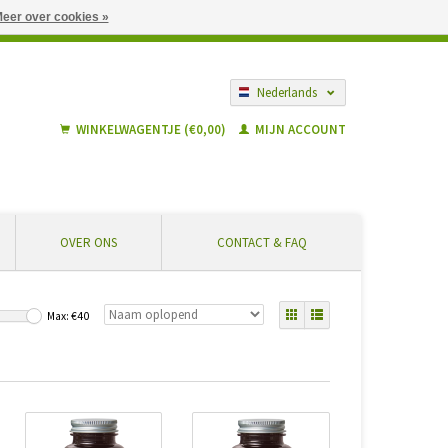
eer over cookies »
gië vanaf € 55 ... Veilig winkelen en geen extra kosten
Nederlands
Français
WINKELWAGENTJE (€0,00)
MIJN ACCOUNT
OVER ONS
CONTACT & FAQ
Max: €
40