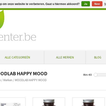
op om onze website te verbeteren. Gaat u hiermee akkoord?
Ja
Nee
M
% extra korting bij aankoop vanaf € 100 ... Gratis levering in Bel
ALLE CATEGORIEËN
ALLE MERKEN
BLOG
ODLAB HAPPY MOOD
Min: €
0
e
/
Merken
/
MOODLAB HAPPY MOOD