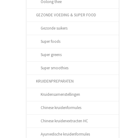
Oolong thee
GEZONDE VOEDING & SUPER FOOD
Gezonde suikers
Super foods
Super greens
Super smoothies
KRUIDENPREPARATEN
Kruidensamenstellingen
Chinese kruidenformules
Chinese kruidenextracten HC
Ayurvedische kruidenformules