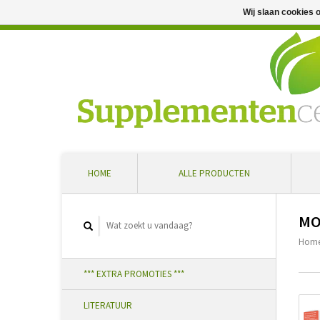
Wij slaan cookies 
Professioneel advies en snelle levering ... Ontvang 5 
HOME
ALLE PRODUCTEN
MO
Hom
*** EXTRA PROMOTIES ***
LITERATUUR