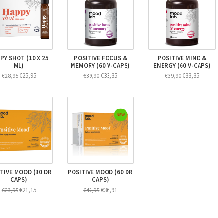
PY SHOT (10 X 25
POSITIVE FOCUS &
POSITIVE MIND &
ML)
MEMORY (60 V-CAPS)
ENERGY (60 V-CAPS)
€25,95
€33,35
€33,35
€28,95
€39,90
€39,90
TIVE MOOD (30 DR
POSITIVE MOOD (60 DR
CAPS)
CAPS)
€21,15
€36,91
€23,95
€42,95