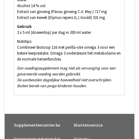
Alcohol 14 % vol.
Extract van ginseng (Panax ginseng C.A. Mey.) 717 mg
Extract van kweek (Elymus repens (L.) Gould) 331 mg
Gebruik
2 x 5 ml (doseerdop) per dag in 200 ml water.
Nutritips:
Combineer Biotoop 116 met perilla-olie omega 3 voor een
betere leerprestatie. Omega 3 ondersteunt het metabolisme en
de normale hersenfuncties.
Een voedingssupplement mag niet als vervanging voor een
gevarieerde voeding worden gebruikt.
De aanbevolen dagelijkse hoeveelheid niet overschrijden.
Buiten bereik van jonge kinderen houden.
Supplementencenter.be
Klantenservice
Ervaren team met meer dan
Over ons