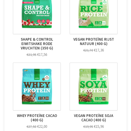
SHAPE & CONTROL
VEGAN PROTEÏNE RIJST
EIWITSHAKE RODE
NATUUR (400 G)
VRUCHTEN (350 G)
€17,36
€21,70
€17,56
€21,95
WHEY PROTEÏNE CACAO
VEGAN PROTEÏNE SOJA
(400 G)
CACAO (400 G)
€22,00
€15,96
€27,50
€19,95