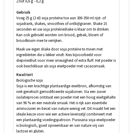
Zout 0,6 g - 0,2 g
Gebruik
Voeg 25 g (2 el) soja proteïne toe aan 300-350 ml rijst- of
sojadrank, shakes, smoothies of ontbijtgranen. Shake 15
seconden en uw soja proteïneshake is klaar om te drinken.
Kan ook gebruikt worden om brood, gebak, bloem of
broodkruim mee te verrijken.
Maak uw eigen shake door soja proteïne te mixen met
ingrediënten die u lekker vindt. Kies bijvoorbeeld voor
diepvriesfruit voor meer smeuïgheid of extra fluff. Het poeder is
ook beschikbaar als soja eiwitpoeder met cacaosmaak.
Kwaliteit
Biologische soja
Soja is een krachtige plantaardige eiwitbron, afkomstig van
niet-genetisch gemodificeerde sojabonen. Via een zuiver
isolatieproces ontstaat een poeder met een hoog eiwitgehalte
van 96 % en een neutrale smaak. Het is rijk aan essentiële
aminozuren en bevat van nature weinig vet. Dit maakt het een
ideale keuze voor wie een actieve levensstijl combineert met
een plantaardig voedingspatroon. Purasana soja-eiwitpoeder
is biologisch, goed opneembaar en van nature vrij van
lactose en gluten.