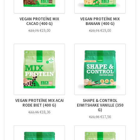
VEGAN PROTEÏNE MIX
VEGAN PROTEÏNE MIX
CACAO (400 G)
BANAAN (400 G)
€19,00
€19,00
€23,75
€23,75
VEGAN PROTEÏNE MIX ACAI
SHAPE & CONTROL
RODE BIET (400 G)
EIWITSHAKE VANILLE (350
G)
€18,36
€22,95
€17,56
€21,95