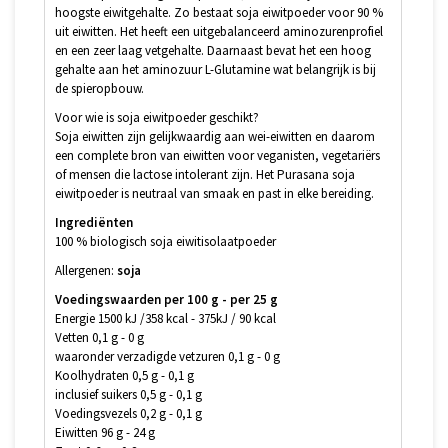
hoogste eiwitgehalte. Zo bestaat soja eiwitpoeder voor 90 %
uit eiwitten. Het heeft een uitgebalanceerd aminozurenprofiel
en een zeer laag vetgehalte. Daarnaast bevat het een hoog
gehalte aan het aminozuur L-Glutamine wat belangrijk is bij
de spieropbouw.
Voor wie is soja eiwitpoeder geschikt?
Soja eiwitten zijn gelijkwaardig aan wei-eiwitten en daarom
een complete bron van eiwitten voor veganisten, vegetariërs
of mensen die lactose intolerant zijn. Het Purasana soja
eiwitpoeder is neutraal van smaak en past in elke bereiding.
Ingrediënten
100 % biologisch soja eiwitisolaatpoeder
Allergenen:
soja
Voedingswaarden per 100 g - per 25 g
Energie 1500 kJ /358 kcal - 375kJ / 90 kcal
Vetten 0,1 g - 0 g
waaronder verzadigde vetzuren 0,1 g - 0 g
Koolhydraten 0,5 g - 0,1 g
inclusief suikers 0,5 g - 0,1 g
Voedingsvezels 0,2 g - 0,1 g
Eiwitten 96 g - 24 g