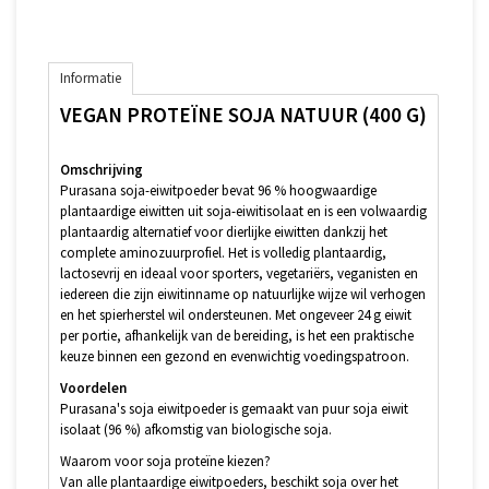
Informatie
VEGAN PROTEÏNE SOJA NATUUR (400 G)
Omschrijving
Purasana soja-eiwitpoeder bevat 96 % hoogwaardige
plantaardige eiwitten uit soja-eiwitisolaat en is een volwaardig
plantaardig alternatief voor dierlijke eiwitten dankzij het
complete aminozuurprofiel. Het is volledig plantaardig,
lactosevrij en ideaal voor sporters, vegetariërs, veganisten en
iedereen die zijn eiwitinname op natuurlijke wijze wil verhogen
en het spierherstel wil ondersteunen. Met ongeveer 24 g eiwit
per portie, afhankelijk van de bereiding, is het een praktische
keuze binnen een gezond en evenwichtig voedingspatroon.
Voordelen
Purasana's soja eiwitpoeder is gemaakt van puur soja eiwit
isolaat (96 %) afkomstig van biologische soja.
Waarom voor soja proteïne kiezen?
Van alle plantaardige eiwitpoeders, beschikt soja over het