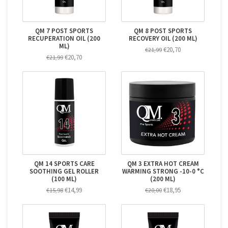
QM 7 POST SPORTS
QM 8 POST SPORTS
RECUPERATION OIL (200
RECOVERY OIL (200 ML)
ML)
€20,70
€21,99
€20,70
€21,99
QM 14 SPORTS CARE
QM 3 EXTRA HOT CREAM
SOOTHING GEL ROLLER
WARMING STRONG -10-0 °C
(100 ML)
(200 ML)
€14,99
€18,95
€15,98
€20,00