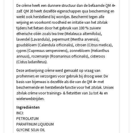
De crème heeft een dunnere structuur dan de befaamde QM 4+
zalf. QM 20 heeft dezelfde eigenschappen qua bescherming en
werkt ook herstellend bij wondjes. Beschermt tegen alle
wrijving en voorkomt roodheid en irritatie van het zitvlak
tijdens het fietsen door het gebruik van 100 % zuivere
etherische oliën zoals tea tree (Melaleuca alternifolia),
lavendel (Lavandula), pepermunt (Mentha arvensis),
goudsbloem (Calendula officinalis), citroen (Citrus medica),
cypres (Cupressus sempervirens), zonnebloem (Helianthus
annuus), rozemarijn (Rosmarinus officinalis), cisteroos
(Cistus ladaniferus).
Deze antiwrijving crème werd gemaakt op vraag van
profrenners en verzorgers voor gebruik bij droog weer. De
basis van bijenwas is dezelfde als die van de QM 4+ met
beschermende en herstellende functie voor het zitvlak. Unisex
zitvlak crème voor trainings- & fietsritten van 1u tot 4u en
wielerwedstrijden.
Ingrediënten
INCI:
PETROLATUM
PARAFFINUM LIQUIDUM
GLYCINE SOJA OIL