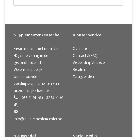
Supplementencenter.be
Klantenservice
Ervaren team met meer dan
Over ons
40 jaar ervaring in de
Contact & FAQ
gezondheidssector.
Verzending & kosten
Wetenschappelijk
Betalen
onderbouwde
Terugzenden
voedingssupplementen van
uitzonderlijke kwaliteit.
056 41 91 48 (+ 32 56 41 91
48)
info@supplementencenter.be
Nieuwsbrief
Social Media