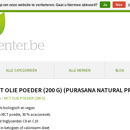
op om onze website te verbeteren. Gaat u hiermee akkoord?
Ja
Nee
M
% extra korting bij aankoop vanaf € 100 ... Gratis levering in Bel
ALLE CATEGORIEËN
ALLE MERKEN
BLOG
T OLIE POEDER (200 G) (PURASANA NATURAL 
e
/
MCT OLIE POEDER (200 G)
 % biologisch en vegan
% MCT poeder, 30 % acaciavezels
at triglyceriden C8 en C10
t in ketogeen of caloriearm dieet