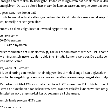
energie aan te maken. De lever gebruikt dan voedingsvetten dat het afbreekt in klei
 energiebron. Dat ze de bloed-hersenbarrière kunnen passeren, zorgt ervoor dat ze
ogeen eten, hoe doet u dat?
 uw lichaam uit zichzelf vetten gaat verbranden klinkt natuurlijk zeer aantrekkelijk. 
ten, namelijk het ketogeen dieet.
neer u dit dieet volgt, bestaat uw voedingspatroon uit:
70-80 % vetten
20-25 % eiwitten
5-10 % koolhydraten
eerste momenten dat u dit dieet volgt, zal uw lichaam moeten wennen. Het is name
wenningsverschijnselen zoals hoofdpijn en irritatie komen vaak voor. Dergelijke ve
et te introduceren.
’s, wat kunt u ermee?
 is de afkorting van medium-chain triglycerides of middellange-keten triglyceride
osolie. Ter vergelijking: vlees, vis en noten bevatten voornamelijk lange-keten trigly
's bestaan uit 6 tot 12 koolstofatomen, terwijl LCT's meer dan 12 koolstofatomen 
ller via de bloedbaan naar de lever vervoerd, waar ze efficiënt kunnen worden omgez
festelsel en worden gemakkelijker opgeslagen als lichaamsvet.
verschillende soorten MCT's zijn:
C6 = capronzuur