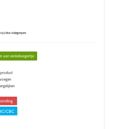
rijs btw inbegrepen
n aan winkelwagentje
 product
evoegen
rgelijken