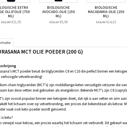
LOGISCHE EXTRA
BIOLOGISCHE
BIOLOGISCHE
GE OLIJFOLIE (750
AVOCADO-OLIE (250
MACADAMIA-OLIE (250
ML)
ML)
ML)
€21,95
€9,98
€14,02
€22,80
€10,19
€14,46
ormatie
URASANA MCT OLIE POEDER (200 G)
chrijving
asana's MCT poeder bevat de triglyceriden C8 en C10 die perfect binnen een ketoge
 verhoogde vetverbranding!
ium-chain triglyceriden (MCT's) zijn middellange-keten verzadigde vetzuren die v
haam kan deze vetten snel gebruiken als energiebron. Bekende MCT's zijn C8 (caprylz
's zijn vooral populair binnen een ketogeen dieet, dat rijk is aan vetten en arm 
akelt het lichaam over op vetverbranding, een proces dat bekendstaat als ketose.
der vaak ook keto-poeder wordt genoemd.
 is keto?
o verwijst naar ketose, een proces waarbij het lichaam vet verbrandt. Dit gebeurt wa