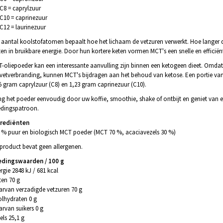
C8 = caprylzuur
C10 = caprinezuur
C12 = laurinezuur
 aantal koolstofatomen bepaalt hoe het lichaam de vetzuren verwerkt. Hoe langer
ten in bruikbare energie. Door hun kortere keten vormen MCT's een snelle en efficiën
-oliepoeder kan een interessante aanvulling zijn binnen een ketogeen dieet. Omda
vetverbranding, kunnen MCT's bijdragen aan het behoud van ketose. Een portie va
5 gram caprylzuur (C8) en 1,23 gram caprinezuur (C10).
g het poeder eenvoudig door uw koffie, smoothie, shake of ontbijt en geniet van e
dingspatroon.
grediënten
 % puur en biologisch MCT poeder (MCT 70 %, acaciavezels 30 %)
 product bevat geen allergenen.
edingswaarden / 100 g
rgie 2848 kJ / 681 kcal
ten 70 g
rvan verzadigde vetzuren 70 g
lhydraten 0 g
rvan suikers 0 g
els 25,1 g