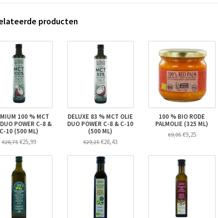
elateerde producten
MIUM 100 % MCT
DELUXE 83 % MCT OLIE
100 % BIO RODE
 DUO POWER C-8 &
DUO POWER C-8 & C-10
PALMOLIE (325 ML)
C-10 (500 ML)
(500 ML)
€9,25
€9,95
€25,99
€28,43
€26,75
€29,25