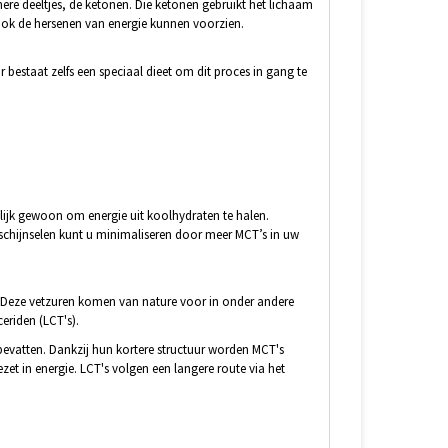
nere deeltjes, de ketonen. Die ketonen gebruikt het lichaam
 ook de hersenen van energie kunnen voorzien.
Er bestaat zelfs een speciaal dieet om dit proces in gang te
lijk gewoon om energie uit koolhydraten te halen.
rschijnselen kunt u minimaliseren door meer MCT’s in uw
n. Deze vetzuren komen van nature voor in onder andere
ceriden (LCT's).
bevatten. Dankzij hun kortere structuur worden MCT's
et in energie. LCT's volgen een langere route via het