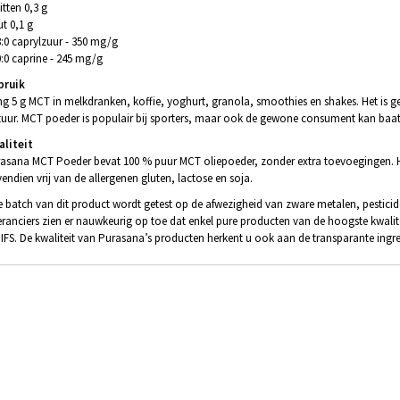
itten 0,3 g
t 0,1 g
:0 caprylzuur - 350 mg/g
:0 caprine - 245 mg/g
bruik
g 5 g MCT in melkdranken, koffie, yoghurt, granola, smoothies en shakes. Het is 
tuur. MCT poeder is populair bij sporters, maar ook de gewone consument kan baat
liteit
asana MCT Poeder bevat 100 % puur MCT oliepoeder, zonder extra toevoegingen. Het 
endien vrij van de allergenen gluten, lactose en soja.
e batch van dit product wordt getest op de afwezigheid van zware metalen, pestic
eranciers zien er nauwkeurig op toe dat enkel pure producten van de hoogste kwal
 IFS. De kwaliteit van Purasana’s producten herkent u ook aan de transparante ingred