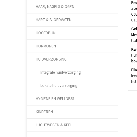
Eiw
HAAR, NAGELS & OGEN
Zou
C08
HART & BLOEDVATEN
C10
Ge
HOOFDPIJN
Men
tex
HORMONEN
Kwa
Pur
HUIDVERZORGING
bov
Elk
Integrale huidverzorging
lev
het
Lokale huidverzorging
HYGIENE EN WELLNESS
KINDEREN
LUCHTWEGEN & KEEL