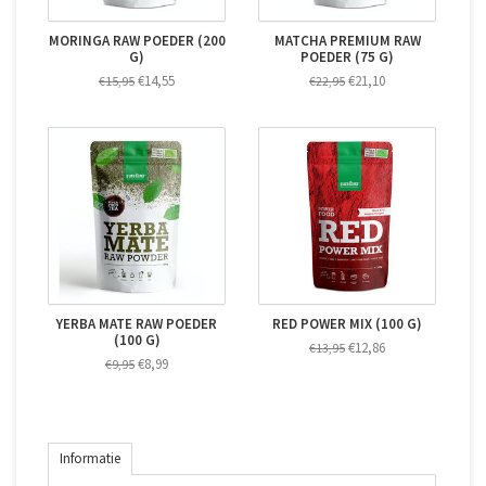
MORINGA RAW POEDER (200
MATCHA PREMIUM RAW
G)
POEDER (75 G)
€14,55
€21,10
€15,95
€22,95
YERBA MATE RAW POEDER
RED POWER MIX (100 G)
(100 G)
€12,86
€13,95
€8,99
€9,95
Informatie