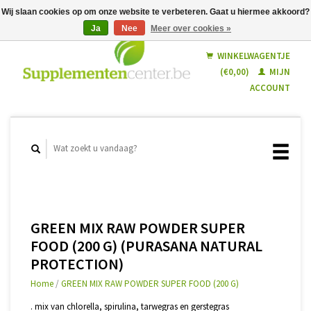
Wij slaan cookies op om onze website te verbeteren. Gaat u hiermee akkoord?
Ja
Nee
Meer over cookies »
Nederlands
Français
WINKELWAGENTJE
(€0,00)
MIJN
ACCOUNT
GREEN MIX RAW POWDER SUPER
FOOD (200 G) (PURASANA NATURAL
PROTECTION)
Home
/
GREEN MIX RAW POWDER SUPER FOOD (200 G)
. mix van chlorella, spirulina, tarwegras en gerstegras