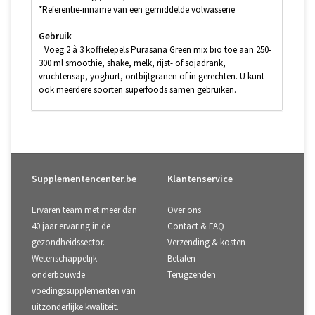
*Referentie-inname van een gemiddelde volwassene
Gebruik
Voeg 2 à 3 koffielepels Purasana Green mix bio toe aan 250-
300 ml smoothie, shake, melk, rijst- of sojadrank,
vruchtensap, yoghurt, ontbijtgranen of in gerechten. U kunt
ook meerdere soorten superfoods samen gebruiken.
Supplementencenter.be
Klantenservice
Ervaren team met meer dan
Over ons
40 jaar ervaring in de
Contact & FAQ
gezondheidssector.
Verzending & kosten
Wetenschappelijk
Betalen
onderbouwde
Terugzenden
voedingssupplementen van
uitzonderlijke kwaliteit.