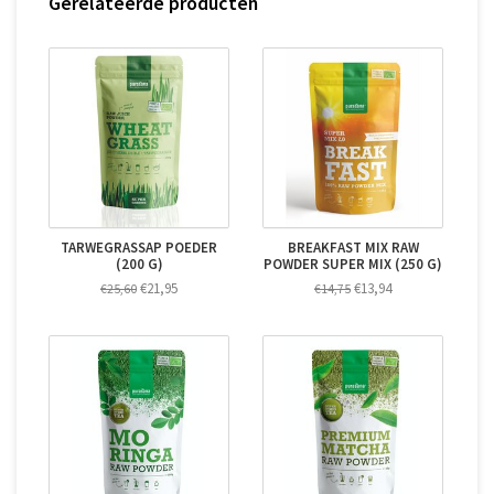
Gerelateerde producten
TARWEGRASSAP POEDER
BREAKFAST MIX RAW
(200 G)
POWDER SUPER MIX (250 G)
€21,95
€13,94
€25,60
€14,75