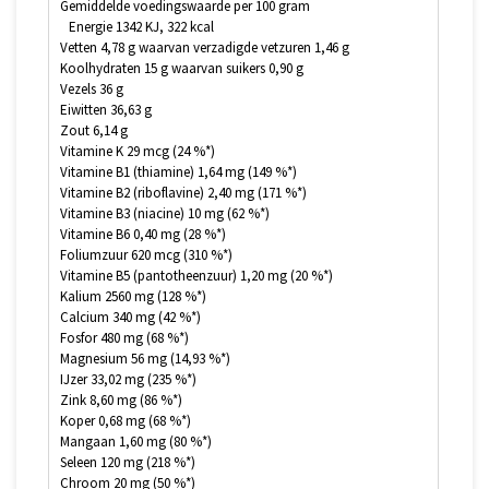
Gemiddelde voedingswaarde per 100 gram
Energie 1342 KJ, 322 kcal
Vetten 4,78 g waarvan verzadigde vetzuren 1,46 g
Koolhydraten 15 g waarvan suikers 0,90 g
Vezels 36 g
Eiwitten 36,63 g
Zout 6,14 g
Vitamine K 29 mcg (24 %*)
Vitamine B1 (thiamine) 1,64 mg (149 %*)
Vitamine B2 (riboflavine) 2,40 mg (171 %*)
Vitamine B3 (niacine) 10 mg (62 %*)
Vitamine B6 0,40 mg (28 %*)
Foliumzuur 620 mcg (310 %*)
Vitamine B5 (pantotheenzuur) 1,20 mg (20 %*)
Kalium 2560 mg (128 %*)
Calcium 340 mg (42 %*)
Fosfor 480 mg (68 %*)
Magnesium 56 mg (14,93 %*)
IJzer 33,02 mg (235 %*)
Zink 8,60 mg (86 %*)
Koper 0,68 mg (68 %*)
Mangaan 1,60 mg (80 %*)
Seleen 120 mg (218 %*)
Chroom 20 mg (50 %*)