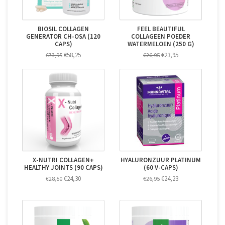
BIOSIL COLLAGEN
FEEL BEAUTIFUL
GENERATOR CH-OSA (120
COLLAGEEN POEDER
CAPS)
WATERMELOEN (250 G)
€58,25
€23,95
€73,95
€26,95
X-NUTRI COLLAGEN+
HYALURONZUUR PLATINUM
HEALTHY JOINTS (90 CAPS)
(60 V-CAPS)
€24,30
€24,23
€28,50
€26,95