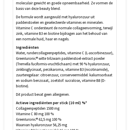
moleculair gewicht en goede opneembaarheid. Ze vormen de
basis van deze beauty blend.
De formule wordt aangevuld met hyaluronzuur uit
paddenstoelen en geselecteerde vitamines en mineralen.
Vitamine C ondersteunt de normale collageenvorming, terwijl
zink, vitamine B3 en biotine bijdragen aan het behoud van
een normale huid, haar en nagels.
Ingrediënten
Water, rundercollageenpeptides, vitamine C (L-ascorbinezuur),
GreenIuronic® witte trilzwam paddenstoel-extract poeder
(Tremella fuciformis-vruchtlichaam) met 90 % hyaluronzuur,
zinkbisglycinaat, perzikaroma, vitamine B3 (nicotinamide),
zuurteregelaar: citroenzuur, conserveermiddel: kaliumsorbaat
en sodium benzoaat, zoetstof: sucralose, vitamine B8 (D-
biotine).
Dit product bevat geen allergenen.
Actieve ingrediënten per stick (10 ml) %*
Collageenpeptiden 1500 mg
Vitamine C 80 mg 100 %
GreenIuronic® 62,5 mg 100 %
Waarvan hyaluronzuur 56,25 mg