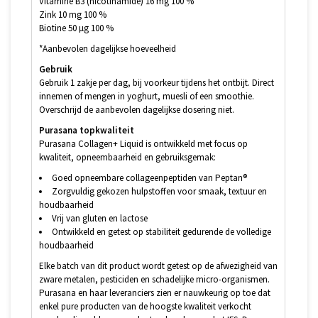
Vitamine B3 (nicotinamide) 16 mg 100 %
Zink 10 mg 100 %
Biotine 50 µg 100 %
*Aanbevolen dagelijkse hoeveelheid
Gebruik
Gebruik 1 zakje per dag, bij voorkeur tijdens het ontbijt. Direct
innemen of mengen in yoghurt, muesli of een smoothie.
Overschrijd de aanbevolen dagelijkse dosering niet.
Purasana topkwaliteit
Purasana Collagen+ Liquid is ontwikkeld met focus op
kwaliteit, opneembaarheid en gebruiksgemak:
Goed opneembare collageenpeptiden van Peptan®
Zorgvuldig gekozen hulpstoffen voor smaak, textuur en
houdbaarheid
Vrij van gluten en lactose
Ontwikkeld en getest op stabiliteit gedurende de volledige
houdbaarheid
Elke batch van dit product wordt getest op de afwezigheid van
zware metalen, pesticiden en schadelijke micro-organismen.
Purasana en haar leveranciers zien er nauwkeurig op toe dat
enkel pure producten van de hoogste kwaliteit verkocht