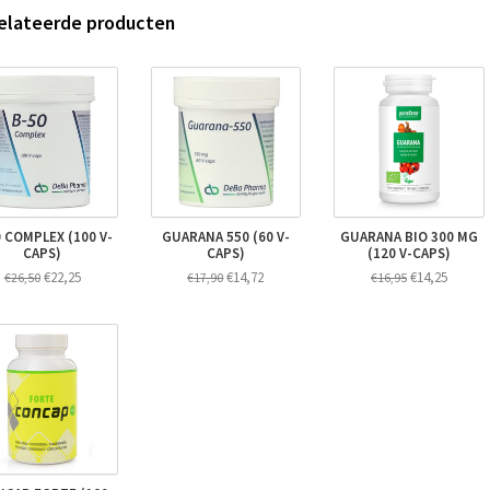
elateerde producten
0 COMPLEX (100 V-
GUARANA 550 (60 V-
GUARANA BIO 300 MG
CAPS)
CAPS)
(120 V-CAPS)
€22,25
€14,72
€14,25
€26,50
€17,90
€16,95