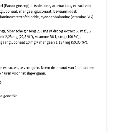
l (Panax ginseng), L-isoleucine, aroma: kers, extract van
zinkgluconaat, mangaangluconaat, bewaarmiddel:
 thiaminewaterstofchloride, cyanocobalamine (vitamine B12)
g), Siberische ginseng 250 mg (= droog extract 50 mg), L-
nk 2,25 mg (22,5 %*), vitamine B6 1,4 mg (100 %*),
 mangaangluconaat 10 mg = mangaan 1,187 mg (59,35 %*),
jke extracten, te vermijden. Neem de inhoud van 1 unicadose
 4 uren voor het slapengaan.
g.
n gebruikt.