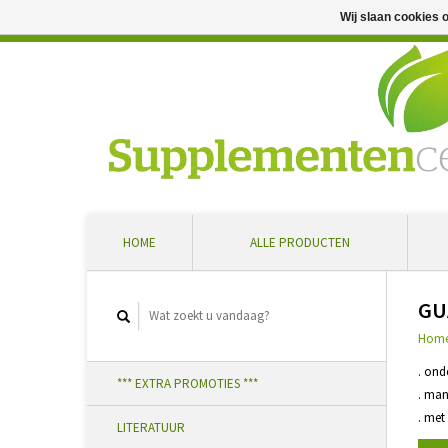
Wij slaan cookies 
Professioneel advies en snelle levering ... Ontvang 5 
HOME
ALLE PRODUCTEN
GU
Hom
. ond
*** EXTRA PROMOTIES ***
. man
. met
LITERATUUR