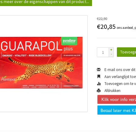
s meer over de eigenschappen van dit product...
€22,90
€20,85
ons aanbod, p
+
Toevoege
-
E-mail ons over dit
Aan verlanglijst to
Toevoegen om te ve
Afdrukken