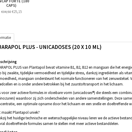
CAP FORTE (180
CAPS)
€25,15
€34,50
ormatie
ARAPOL PLUS - UNICADOSES (20 X 10 ML)
chrijving
RAPOL PLUS van Plantapol bevat vitamine B1, B2, B12 en mangaan die het energie
p bij zwakte, tijdelijke vermoeidheid en tijdelijke stress, dankzij ingrediënten als v
moeidheid, mangaan ondersteunt het normale functioneren van het zenuwstelsel. V
edcellen en is onder andere betrokken bij het zuurstoftransport in het lichaam.
s voor zeer actieve formules in vloeibare vorm (unicadoses®) die steeds een combina
nozuren) waardoor zij zich onderscheiden van andere samenstellingen. Deze samenst
centratie, een optimale opname door het lichaam en een snelle en doeltreffende w
 maakt Plantapol uniek?
kzij het huidige technische en wetenschappelijke niveau leren we de actieve besta
ral doeltreffende formules samen te stellen met meer actieve bestanddelen.