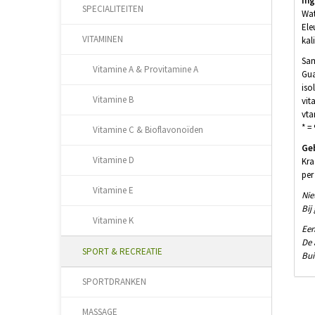
In
SPECIALITEITEN
Wat
Ele
VITAMINEN
kal
Sam
Vitamine A & Provitamine A
Gua
iso
Vitamine B
vit
vta
* =
Vitamine C & Bioflavonoïden
Ge
Vitamine D
Kra
per
Vitamine E
Nie
Bij
Vitamine K
Een
De 
SPORT & RECREATIE
Bui
SPORTDRANKEN
MASSAGE