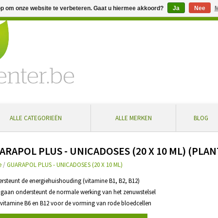
op om onze website te verbeteren. Gaat u hiermee akkoord?
Ja
Nee
M
% extra korting bij aankoop vanaf € 100 ... Gratis levering in Bel
ALLE CATEGORIEËN
ALLE MERKEN
BLOG
ARAPOL PLUS - UNICADOSES (20 X 10 ML) (PLA
e
/
GUARAPOL PLUS - UNICADOSES (20 X 10 ML)
ersteunt de energiehuishouding (vitamine B1, B2, B12)
gaan ondersteunt de normale werking van het zenuwstelsel
 vitamine B6 en B12 voor de vorming van rode bloedcellen