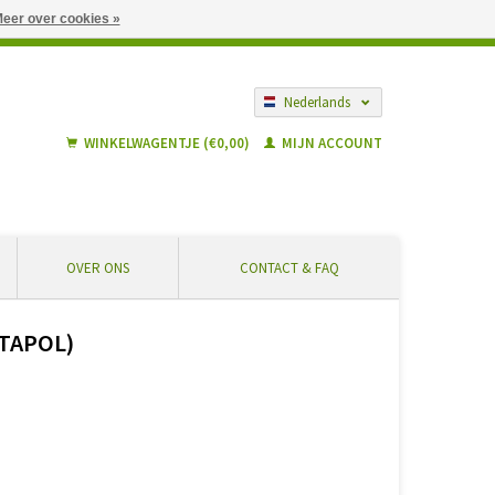
eer over cookies »
gië vanaf € 55 ... Veilig winkelen en geen extra kosten
Nederlands
Français
WINKELWAGENTJE (€0,00)
MIJN ACCOUNT
OVER ONS
CONTACT & FAQ
NTAPOL)