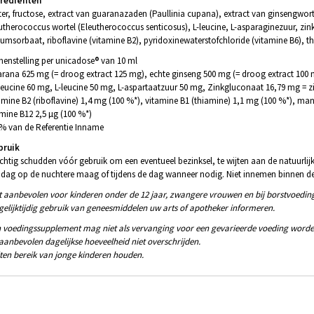
grediënten
er, fructose, extract van guaranazaden (Paullinia cupana), extract van ginsengworte
utherococcus wortel (Eleutherococcus senticosus), L-leucine, L-asparaginezuur, 
iumsorbaat, riboflavine (vitamine B2), pyridoxinewaterstofchloride (vitamine B6),
enstelling per unicadose® van 10 ml
rana 625 mg (= droog extract 125 mg), echte ginseng 500 mg (= droog extract 100 m
leucine 60 mg, L-leucine 50 mg, L-aspartaatzuur 50 mg, Zinkgluconaat 16,79 mg = zi
amine B2 (riboflavine) 1,4 mg (100 %*), vitamine B1 (thiamine) 1,1 mg (100 %*),
mine B12 2,5 µg (100 %*)
 % van de Referentie Inname
bruik
chtig schudden vóór gebruik om een eventueel bezinksel, te wijten aan de natuurli
 dag op de nuchtere maag of tijdens de dag wanneer nodig. Niet innemen binnen de
t aanbevolen voor kinderen onder de 12 jaar, zwangere vrouwen en bij borstvoedin
 gelijktijdig gebruik van geneesmiddelen uw arts of apotheker informeren.
 voedingssupplement mag niet als vervanging voor een gevarieerde voeding worde
aanbevolen dagelijkse hoeveelheid niet overschrijden.
ten bereik van jonge kinderen houden.