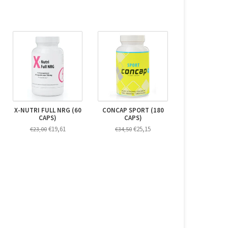
X-NUTRI FULL NRG (60
CONCAP SPORT (180
CAPS)
CAPS)
€19,61
€25,15
€23,00
€34,50