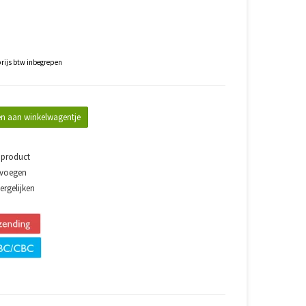
rijs btw inbegrepen
n aan winkelwagentje
 product
evoegen
rgelijken