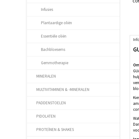
CON
Infusies
Plantaardige oliën
Essentiële oliën
Inf
GU
Bachbloesems
Gemmotherapie
Oms
GUA
MINERALEN
hul
ver
blo
MULTIVITAMINEN & -MINERALEN
Kie
PADDENSTOELEN
ami
con
PIDOLATEN
Wat
Dan
PROTEÏNEN & SHAKES
voo