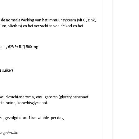
de normale werking van het immuunsysteem (vit C, zink,
nium, vlierbes) en het verzachten van de keel en het
aat, 625 % RI*) 500 mg
e suiker)
jk woudvruchtenaroma, emulgatoren (glycerylbehenaat,
ethionine, koperbisglycinaat.
eek, gevolgd door 1 kauwtablet per dag.
n gebruikt.