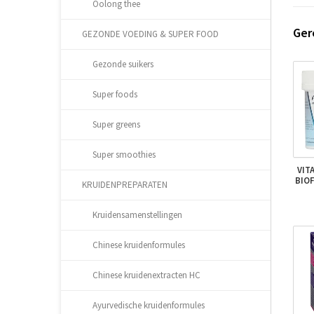
Oolong thee
Ger
GEZONDE VOEDING & SUPER FOOD
Gezonde suikers
Super foods
Super greens
Super smoothies
VIT
BIO
KRUIDENPREPARATEN
Kruidensamenstellingen
Chinese kruidenformules
Chinese kruidenextracten HC
Ayurvedische kruidenformules