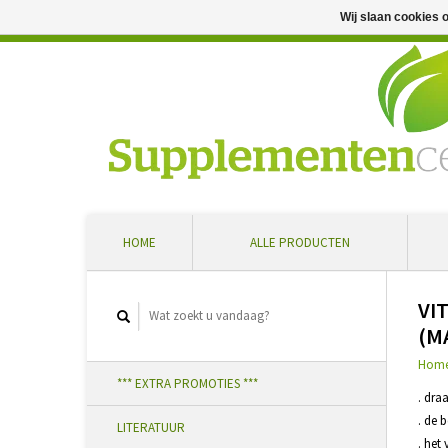
Wij slaan cookies 
Professioneel advies en snelle levering ... Ontvang 5 
HOME
ALLE PRODUCTEN
VI
(M
Hom
*** EXTRA PROMOTIES ***
. dra
. de 
LITERATUUR
. het