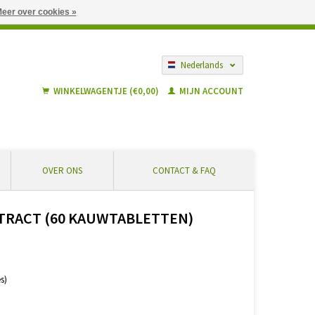
eer over cookies »
gië vanaf € 55 ... Veilig winkelen en geen extra kosten
Nederlands
Français
WINKELWAGENTJE (€0,00)
MIJN ACCOUNT
OVER ONS
CONTACT & FAQ
XTRACT (60 KAUWTABLETTEN)
s)