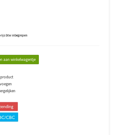
rijs btw inbegrepen
n aan winkelwagentje
 product
evoegen
rgelijken