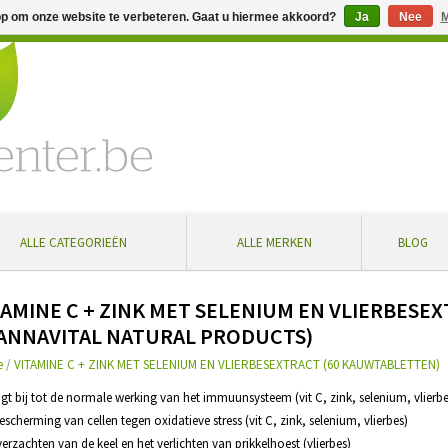
op om onze website te verbeteren. Gaat u hiermee akkoord?
Ja
Nee
M
% extra korting bij aankoop vanaf € 100 ... Gratis levering in Bel
ALLE CATEGORIEËN
ALLE MERKEN
BLOG
TAMINE C + ZINK MET SELENIUM EN VLIERBESE
ANNAVITAL NATURAL PRODUCTS)
e
/
VITAMINE C + ZINK MET SELENIUM EN VLIERBESEXTRACT (60 KAUWTABLETTEN)
agt bij tot de normale werking van het immuunsysteem (vit C, zink, selenium, vlierbe
bescherming van cellen tegen oxidatieve stress (vit C, zink, selenium, vlierbes)
 verzachten van de keel en het verlichten van prikkelhoest (vlierbes)