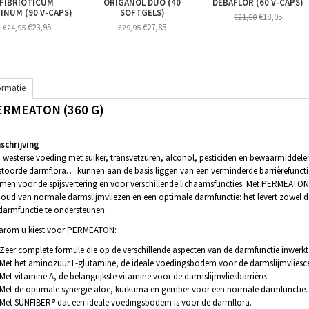
FIBRIOTICUM
ORIGANOL DUO (40
DEBAFLOR (60 V-CAPS)
INUM (90 V-CAPS)
SOFTGELS)
€18,05
€21,50
€23,95
€27,85
€24,95
€29,95
ormatie
ERMEATON (360 G)
chrijving
 westerse voeding met suiker, transvetzuren, alcohol, pesticiden en bewaarmiddele
stoorde darmflora… kunnen aan de basis liggen van een verminderde barrièrefunctie 
men voor de spijsvertering en voor verschillende lichaamsfuncties. Met PERMEATON
oud van normale darmslijmvliezen en een optimale darmfunctie: het levert zowel 
darmfunctie te ondersteunen.
rom u kiest voor PERMEATON:
Zeer complete formule die op de verschillende aspecten van de darmfunctie inwerkt
Met het aminozuur L-glutamine, de ideale voedingsbodem voor de darmslijmvliesce
Met vitamine A, de belangrijkste vitamine voor de darmslijmvliesbarrière.
Met de optimale synergie aloe, kurkuma en gember voor een normale darmfunctie.
Met SUNFIBER® dat een ideale voedingsbodem is voor de darmflora.