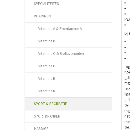
SPECIALITEITEN
VITAMINEN
PE
Vitamine A & Provitamine A
Bij
Vitamine B
Vitamine C & Bioflavonoïden
Vitamine D
Ing
Kok
geh
Vitamine E
mg,
enz
Vitamine K
lip
(= 
SPORT & RECREATIE
% R
mg 
nat
SPORTDRANKEN
met
%).
MASSAGE