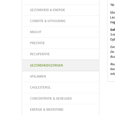
*RI
GEZONDHEID & ENERGIE
Glu
Lac
CONDITIE & UITHOUDING
Ve
Ge
KRACHT
3 m
Opb
PRESTATIE
Een
De 
RECUPERATIE
Bui
Raa
GEZONDHEIDSZORGEN
bor
Inf
AFSLANKEN
CHOLESTEROL
CONCENTRATIE & GEHEUGEN
ENERGIE & WEERSTAND