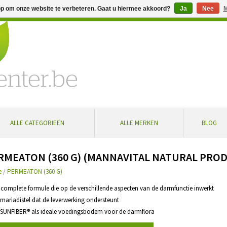
op om onze website te verbeteren. Gaat u hiermee akkoord?
Ja
Nee
M
% extra korting bij aankoop vanaf € 100 ... Gratis levering in Bel
ALLE CATEGORIEËN
ALLE MERKEN
BLOG
RMEATON (360 G) (MANNAVITAL NATURAL PRO
e
/
PERMEATON (360 G)
r complete formule die op de verschillende aspecten van de darmfunctie inwerkt
 mariadistel dat de leverwerking ondersteunt
 SUNFIBER® als ideale voedingsbodem voor de darmflora