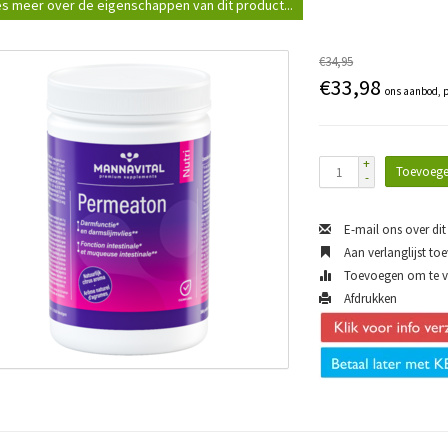
s meer over de eigenschappen van dit product...
€34,95
€33,98
ons aanbod, p
+
Toevoege
-
E-mail ons over dit
Aan verlanglijst to
Toevoegen om te ve
Afdrukken