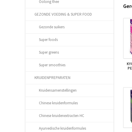
Oolong thee
Ger
GEZONDE VOEDING & SUPER FOOD
Gezonde suikers
Super foods
Super greens
KY
Super smoothies
PE
KRUIDENPREPARATEN
Kruidensamenstellingen
Chinese kruidenformules
Chinese kruidenextracten HC
Ayurvedische kruidenformules