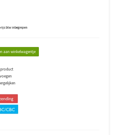
rijs btw inbegrepen
n aan winkelwagentje
 product
evoegen
rgelijken