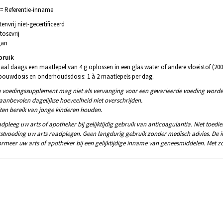
 = Referentie-inname
tenvrij niet-gecertificeerd
tosevrij
gan
bruik
aal daags een maatlepel van 4 g oplossen in een glas water of andere vloeistof (200
ouwdosis en onderhoudsdosis: 1 à 2 maatlepels per dag.
 voedingssupplement mag niet als vervanging voor een gevarieerde voeding worde
aanbevolen dagelijkse hoeveelheid niet overschrijden.
ten bereik van jonge kinderen houden.
dpleeg uw arts of apotheker bij gelijktijdig gebruik van anticoagulantia. Niet toed
stvoeding uw arts raadplegen. Geen langdurig gebruik zonder medisch advies. De 
ormeer uw arts of apotheker bij een gelijktijdige inname van geneesmiddelen. Met zoe