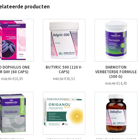
elateerde producten
O DOPHILUS ONE
BUTYRIC 500 (120 V-
DARMOTON
R DAY (60 CAPS)
CAPS)
VERBETERDE FORMULE
(300 G)
€16,85
€36,52
€18,95
€43,50
€14,45
€15,98