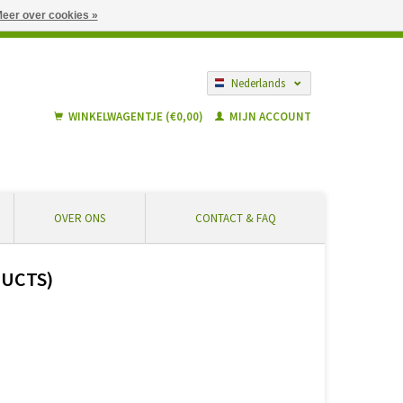
eer over cookies »
gië vanaf € 55 ... Veilig winkelen en geen extra kosten
Nederlands
Français
WINKELWAGENTJE (€0,00)
MIJN ACCOUNT
OVER ONS
CONTACT & FAQ
DUCTS)