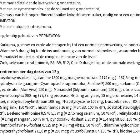
Met mariadistel dat de leverwerking ondersteunt.
Met een enzymencomplex dat de spijsvertering ondersteunt.
Op basis van het ongeraffineerde suiker kokosbloesemsuiker, nodig voor een opti
RMEATON.
Met een natuurlijk citrusaroma.
 regelmatig gebruik van PERMEATON:
Kurkuma, gember en echte aloë dragen bij tot een normale darmwerking en onderste
Vitamine A draagt bij tot de instandhouding van normale slijmvliezen, waaronder h
Mariadistel ondersteunt de reinigende functie van de lever.
Zink, selenium en vitamine A, B6, B9, B12, C en D dragen bij tot de normale werki
rediënten per dagdosis van 12 g
osbloesemsuiker, L-glutamine 1500 mg, magnesiumcitraat 1172 mg (= 187,5 mg mag
ydrolyseerde guargom (Cyamopsis tetragonoloba, Sunfiber®) 500 mg, kurkuma (Cu
 echte aloï (Aloe vera) 250 mg, Mariadistel (Silybum marianum) 250 mg, citroenzu
ymencomplex 200 mg (77,8 mg protease, 49,5 mg amylase, 28 mg bromelaïne, 14 mg
ase), methylsulfonylmethaan 100 mg, N-acetylcysteïne 100 mg, L-ascorbinezuur 80 mg
15 mg zink, 150 % RI*), nicotinamide 16 mg (= vit B3, 100 % RI*), zoetstof: steviolg
I*), L-selenomethionine 0,5 % 5,5 mg (= 27,5 mcg selenium, 50 % RI*), retinylaceta
(= 1 mg mangaan, 50 % RI*), pyridoxal-5’-fosfaat 2,20 mg (= 1,4 mg vit B6, 100 % RI)
riumriboflavine-5-fosfaat 0,925 mg (= 0,7 mg vit B2, 50 % RI*), thiamine hydrochlori
hyltetrahydrofolaat 271,6 mg (= 200 mcg vit B9/foliumzuur, 100 % RI*), biotine 150