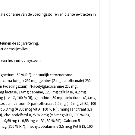
male opname van de voedingsstoffen en plantenextracten in
unen de spijsvertering.
et darmslijmvlies.
ng van het immuunsysteem.
nesium, 50 % RI*), natuurlijk citroenaroma,
rcuma longa) 250 mg, gember (Zingiber officinale) 250
ur (voedingszuur), N-acetylglucosamine 200 mg,
 lactase, 14 mg papaïne, 12,7 mg cellulase, 4,2 mg
 (= vit C, 100 % RI), glutathion 50 mg, zinkcitraat 48,4 mg
lycosiden, calcium D-pantothenaat 6,5 mg (= 6 mg vit B5, 100
at 5,3 mg (= 800 mcg Vit A, 100 % RI), mangaancitraat 3,3
, cholecalciferol 0,25 % 2 mg (= 5 mcg vit D, 100 % RI),
de 0,69 mg (= 0,55 mg vit B1, 50 % RI*), Calcium 5-
 mcg (300 % RI*), methylcobalamine 2,5 mcg (Vit B12, 100