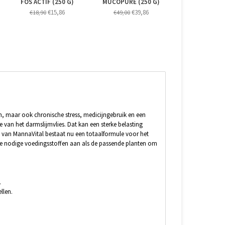
FOS ACTIF (250 G)
MUCOPURE (250 G)
€15,86
€39,86
€18,90
€49,00
n, maar ook chronische stress, medicijngebruik en een
van het darmslijmvlies. Dat kan een sterke belasting
 van MannaVital bestaat nu een totaalformule voor het
de nodige voedingsstoffen aan als de passende planten om
.
llen.