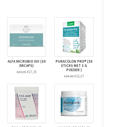
ALFA MICROBIO XIII (30
PURACOLON PRO® (30
DRCAPS)
STICKS MET 3 G
POEDER )
€27,35
€29,95
€32,07
€34,90