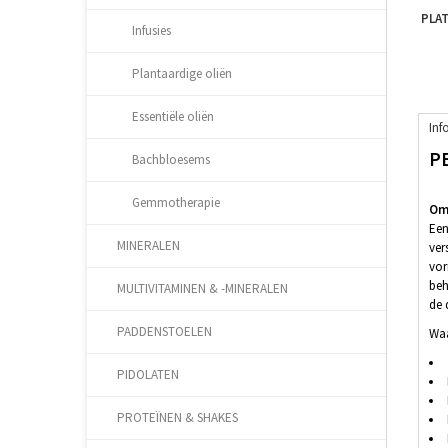
PLAT
Infusies
Plantaardige oliën
Essentiële oliën
Inf
P
Bachbloesems
Gemmotherapie
Oms
Een
MINERALEN
ver
vor
beh
MULTIVITAMINEN & -MINERALEN
de 
PADDENSTOELEN
Waa
PIDOLATEN
PROTEÏNEN & SHAKES