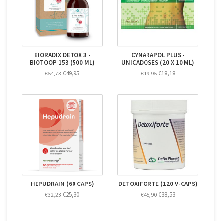
BIORADIX DETOX 3 -
CYNARAPOL PLUS -
BIOTOOP 153 (500 ML)
UNICADOSES (20 X 10 ML)
€49,95
€18,18
€54,73
€19,95
HEPUDRAIN (60 CAPS)
DETOXIFORTE (120 V-CAPS)
€25,30
€38,53
€32,23
€45,90