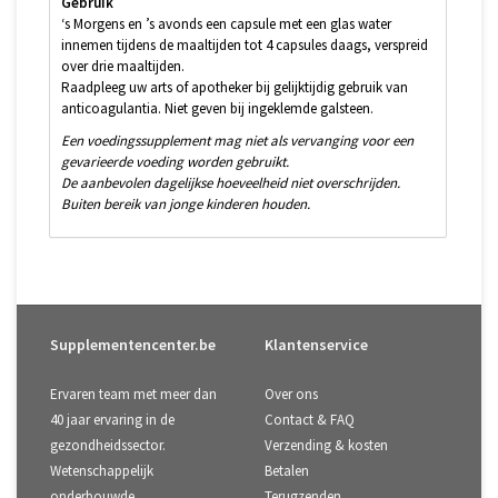
Gebruik
‘s Morgens en ’s avonds een capsule met een glas water
innemen tijdens de maaltijden tot 4 capsules daags, verspreid
over drie maaltijden.
Raadpleeg uw arts of apotheker bij gelijktijdig gebruik van
anticoagulantia. Niet geven bij ingeklemde galsteen.
Een voedingssupplement mag niet als vervanging voor een
gevarieerde voeding worden gebruikt.
De aanbevolen dagelijkse hoeveelheid niet overschrijden.
Buiten bereik van jonge kinderen houden.
Supplementencenter.be
Klantenservice
Ervaren team met meer dan
Over ons
40 jaar ervaring in de
Contact & FAQ
gezondheidssector.
Verzending & kosten
Wetenschappelijk
Betalen
onderbouwde
Terugzenden