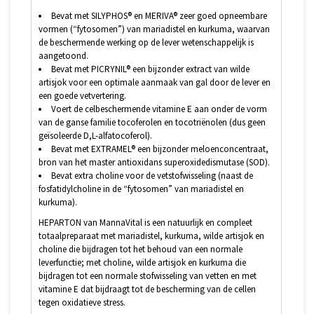
Bevat met SILYPHOS® en MERIVA® zeer goed opneembare
vormen (“fytosomen”) van mariadistel en kurkuma, waarvan
de beschermende werking op de lever wetenschappelijk is
aangetoond.
Bevat met PICRYNIL® een bijzonder extract van wilde
artisjok voor een optimale aanmaak van gal door de lever en
een goede vetvertering.
Voert de celbeschermende vitamine E aan onder de vorm
van de ganse familie tocoferolen en tocotriënolen (dus geen
geïsoleerde D,L-alfatocoferol).
Bevat met EXTRAMEL® een bijzonder meloenconcentraat,
bron van het master antioxidans superoxidedismutase (SOD).
Bevat extra choline voor de vetstofwisseling (naast de
fosfatidylcholine in de “fytosomen” van mariadistel en
kurkuma).
HEPARTON van MannaVital is een natuurlijk en compleet
totaalpreparaat met mariadistel, kurkuma, wilde artisjok en
choline die bijdragen tot het behoud van een normale
leverfunctie; met choline, wilde artisjok en kurkuma die
bijdragen tot een normale stofwisseling van vetten en met
vitamine E dat bijdraagt tot de bescherming van de cellen
tegen oxidatieve stress.