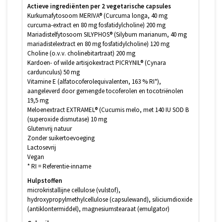
Actieve ingrediënten per 2 vegetarische capsules
Kurkumafytosoom MERIVA® (Curcuma longa, 40 mg
curcuma-extract en 80 mg fosfatidylcholine) 200 mg
Mariadistelfytosoom SILYPHOS® (Silybum marianum, 40 mg
mariadistelextract en 80 mg fosfatidylcholine) 120 mg
Choline (o.v.v. cholinebitartraat) 200 mg
Kardoen- of wilde artisjokextract PICRYNIL® (Cynara
cardunculus) 50 mg
Vitamine E (alfatocoferolequivalenten, 163 % RI*),
aangeleverd door gemengde tocoferolen en tocotriënolen
19,5 mg
Meloenextract EXTRAMEL® (Cucumis melo, met 140 IU SOD B
(superoxide dismutase) 10 mg
Glutenvrij natuur
Zonder suikertoevoeging
Lactosevrij
Vegan
* RI = Referentie-inname
Hulpstoffen
microkristallijne cellulose (vulstof),
hydroxypropylmethylcellulose (capsulewand), siliciumdioxide
(antiklontermiddel), magnesiumstearaat (emulgator)