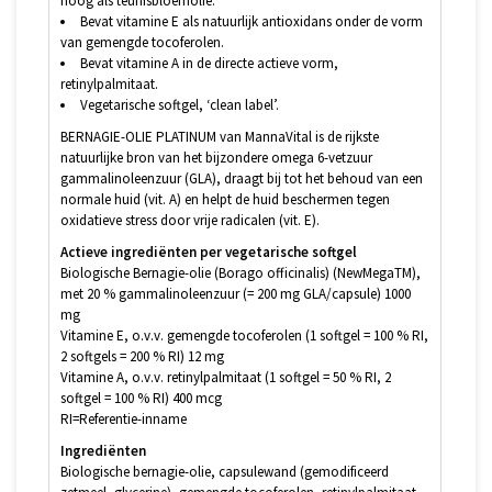
hoog als teunisbloemolie.
Bevat vitamine E als natuurlijk antioxidans onder de vorm
van gemengde tocoferolen.
Bevat vitamine A in de directe actieve vorm,
retinylpalmitaat.
Vegetarische softgel, ‘clean label’.
BERNAGIE-OLIE PLATINUM van MannaVital is de rijkste
natuurlijke bron van het bijzondere omega 6-vetzuur
gammalinoleenzuur (GLA), draagt bij tot het behoud van een
normale huid (vit. A) en helpt de huid beschermen tegen
oxidatieve stress door vrije radicalen (vit. E).
Actieve ingrediënten per vegetarische softgel
Biologische Bernagie-olie (Borago officinalis) (NewMegaTM),
met 20 % gammalinoleenzuur (= 200 mg GLA/capsule) 1000
mg
Vitamine E, o.v.v. gemengde tocoferolen (1 softgel = 100 % RI,
2 softgels = 200 % RI) 12 mg
Vitamine A, o.v.v. retinylpalmitaat (1 softgel = 50 % RI, 2
softgel = 100 % RI) 400 mcg
RI=Referentie-inname
Ingrediënten
Biologische bernagie-olie, capsulewand (gemodificeerd