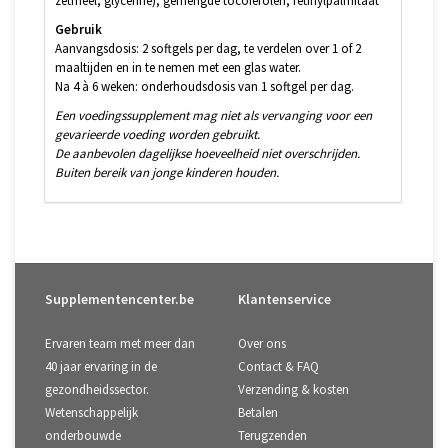
zetmeel, glycerine), gemengde tocoferolen, retinylpalmitaat
Gebruik
Aanvangsdosis: 2 softgels per dag, te verdelen over 1 of 2
maaltijden en in te nemen met een glas water.
Na 4 à 6 weken: onderhoudsdosis van 1 softgel per dag.
Een voedingssupplement mag niet als vervanging voor een
gevarieerde voeding worden gebruikt.
De aanbevolen dagelijkse hoeveelheid niet overschrijden.
Buiten bereik van jonge kinderen houden.
Supplementencenter.be
Klantenservice
Ervaren team met meer dan
Over ons
40 jaar ervaring in de
Contact & FAQ
gezondheidssector.
Verzending & kosten
Wetenschappelijk
Betalen
onderbouwde
Terugzenden