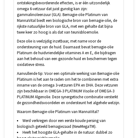
ontstekingsbevorderende effecten, is er één uitzonderlijk
omega 6-vetzuur dat juist gunstig kan zijn:
gammalinoleenzuur (GLA). Bernagie-olie Platinum van
MannaVital biedt een biologische bron van bernagie-olie, de
rijkste natuurlijke bron van GLA, met een gehalte dat bijna
twee keer zo hoog is als dat van teunisbloemolie.
Deze olie is veelzijdig inzetbaar, met name voor de
ondersteuning van de huid. Daarnaast bevat bernagie-olie
Platinum de huidvriendelijke vitamines A en E, die bijdragen
aan het behoud van een gezonde huid en beschermen tegen
oxidatieve stress.
Aanvullende tip: Voor een optimale werking van Bernagie-olie
Platinum is het aan te raden om het te combineren met extra
inname van de omega 3-vetzuren EPA en DHA. Deze vetzuren
zijn beschikbaar in OMEGA-3 PLATINUM Visolie of OMEGA-3
PLATINUM Algenolie. Deze synergetische combinatie versterkt
de gezondheidsvoordelen en ondersteunt het algehele welzijn.
Waarom Bernagie-olie Platinum van MannaVital?
Werd verkregen door een eerste koude persing van
biologisch geteeld bernagiezaad (NewMegaTM).
Heeft het hoogste GLA-gehalte in de natuur: dubbel zo