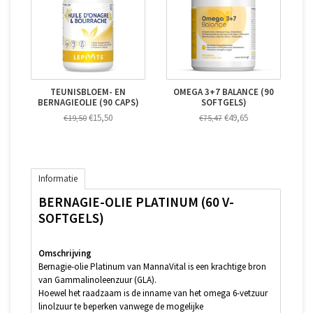
TEUNISBLOEM- EN
OMEGA 3+7 BALANCE (90
BERNAGIEOLIE (90 CAPS)
SOFTGELS)
€15,50
€49,65
€19,50
€75,47
Informatie
BERNAGIE-OLIE PLATINUM (60 V-
SOFTGELS)
Omschrijving
Bernagie-olie Platinum van MannaVital is een krachtige bron
van Gammalinoleenzuur (GLA).
Hoewel het raadzaam is de inname van het omega 6-vetzuur
linolzuur te beperken vanwege de mogelijke