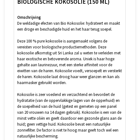
BIOLOGISCHE KOKOSOLIE (150 ML)
Omschrijving
De weldadige efecten van Bio Kokosolie: hydrateert en maakt
een droge en beschadigde huid en het haar terug soepel.
Deze 100 % pure kokosolie is aangemaakt volgens de
vereisten voor biologische productiemethoden. Deze
kokosolie afkomstig uit Sri Lanka zal u weten te verleiden met
haar exotische en betoverende aroma. Uniek is haar hoge
gehalte aan laurinezuur, met een sterke affiniteit voor de
eiwitten van de haren. Kokosolie voedt, versoepelt en versterkt
de haren. Kokosolie laat droog haar weer glanzen en kan als
haarmasker gebruikt worden.
Kokosolie is zeer voedend en verzachtend en bevordert de
hydratatie (van de oppervlakkige lagen van de opperhuid) en
de soepelheid van de huid (getest en gemeten op een panel
van 20 vrouwen na 14 dagen gebruik). Kokosolie is een van de
minst vette oliën en geeft daardoor een gezonde glans aan de
huid; geen vettige huid. Kokosolie bevat een natuurlijke
zonnefilter. De factor is niet te hoog maar geeft toch wel een
natuurlijke bescherming.