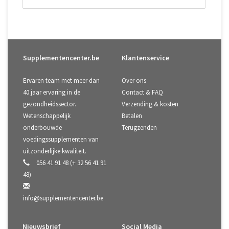
Supplementencenter.be
Klantenservice
Ervaren team met meer dan
Over ons
40 jaar ervaring in de
Contact & FAQ
gezondheidssector.
Verzending & kosten
Wetenschappelijk
Betalen
onderbouwde
Terugzenden
voedingssupplementen van
uitzonderlijke kwaliteit.
056 41 91 48 (+ 32 56 41 91
48)
info@supplementencenter.be
Nieuwsbrief
Social Media