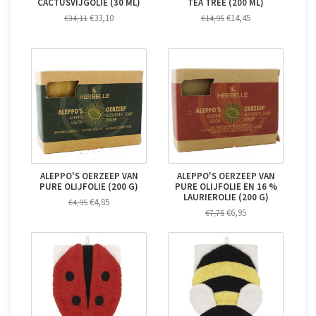
CACTUSVIJGOLIE (30 ML)
TEA TREE (200 ML)
€33,10
€14,45
€34,11
€14,95
ALEPPO'S OERZEEP VAN
ALEPPO'S OERZEEP VAN
PURE OLIJFOLIE (200 G)
PURE OLIJFOLIE EN 16 %
LAURIEROLIE (200 G)
€4,85
€4,95
€6,95
€7,75