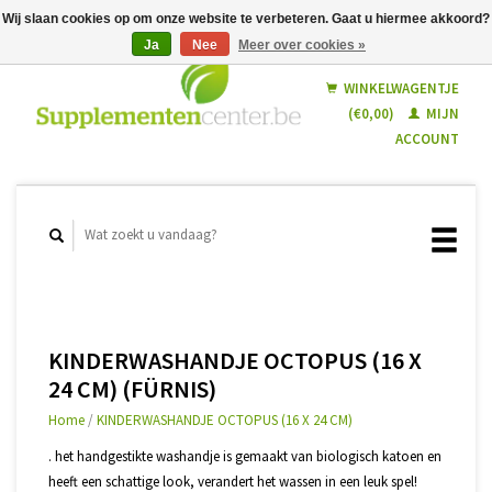
Wij slaan cookies op om onze website te verbeteren. Gaat u hiermee akkoord?
Ja
Nee
Meer over cookies »
Nederlands
Français
WINKELWAGENTJE
(€0,00)
MIJN
ACCOUNT
KINDERWASHANDJE OCTOPUS (16 X
24 CM) (FÜRNIS)
Home
/
KINDERWASHANDJE OCTOPUS (16 X 24 CM)
. het handgestikte washandje is gemaakt van biologisch katoen en
heeft een schattige look, verandert het wassen in een leuk spel!