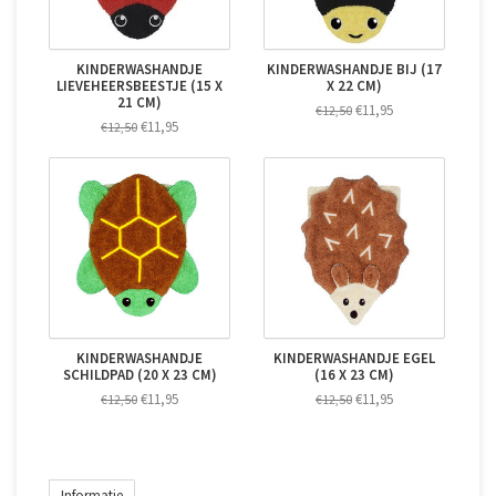
KINDERWASHANDJE
KINDERWASHANDJE BIJ (17
LIEVEHEERSBEESTJE (15 X
X 22 CM)
21 CM)
€11,95
€12,50
€11,95
€12,50
KINDERWASHANDJE
KINDERWASHANDJE EGEL
SCHILDPAD (20 X 23 CM)
(16 X 23 CM)
€11,95
€11,95
€12,50
€12,50
Informatie