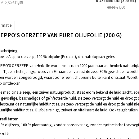
ROZEMARIJN (300 ML)
€11,95
€12,50
€7,60
€8,00
ormatie
LEPPO'S OERZEEP VAN PURE OLIJFOLIE (200 G)
chrijving
belle Aleppo oerzeep, 100 % olijfolie (Ecocert), dermatologisch getest.
PPO'S OERZEEP van Herbelle wordt sinds ruim 1000 jaar naar authentiek natuurlijk 
r. Tijdens het rijpingsproces van 9 maanden verliest de zeep 90% gewicht en wordt
en worden zongedroogd, waardoor er een licht bruine buitenkant ontstaat. Wordt
p ontdekken.
e medicinale zeep, een zuiver natuurproduct, staat erom bekend de huid zacht, soe
 gevoelige, beschadigde of geïnfecteerde huid. De zeep verzorgt de huid en droogt de
ersteunt de natuurlijke huidfuncties. De zeep verzorgt de huid en droogt de huid nie
uurlijke huidfuncties. Olijfolie reinigt, zuivert en vitaliseert de huid. Ook te gebruik
grediënten
 % olijfzeep, 100 % plantaardig, zonder conservering, zonder synthetische toevoeg
bruik