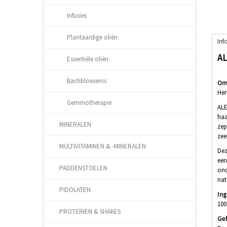
Infusies
Plantaardige oliën
Inf
A
Essentiële oliën
Bachbloesems
Oms
Her
Gemmotherapie
ALE
haa
MINERALEN
zep
zee
MULTIVITAMINEN & -MINERALEN
Dez
een
PADDENSTOELEN
ond
nat
PIDOLATEN
In
100
PROTEÏNEN & SHAKES
Ge