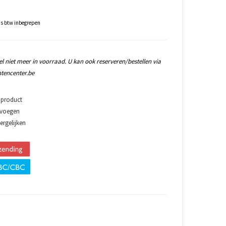
js btw inbegrepen
l niet meer in voorraad. U kan ook reserveren/bestellen via
tencenter.be
 product
evoegen
rgelijken