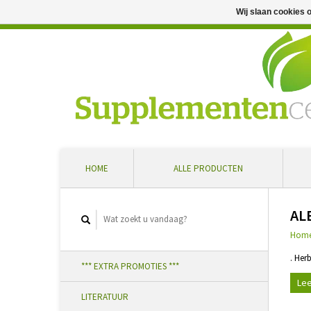
Wij slaan cookies 
Professioneel advies en snelle levering ... Ontvang 5 
HOME
ALLE PRODUCTEN
AL
Hom
. Her
*** EXTRA PROMOTIES ***
Lee
LITERATUUR