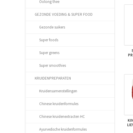
Oolong thee
GEZONDE VOEDING & SUPER FOOD
Gezonde suikers
Super foods
Super greens
PR
Super smoothies
KRUIDENPREPARATEN
Kruidensamenstellingen
Chinese kruidenformules
Chinese kruidenextracten HC
KI
LI
Ayurvedische kruidenformules