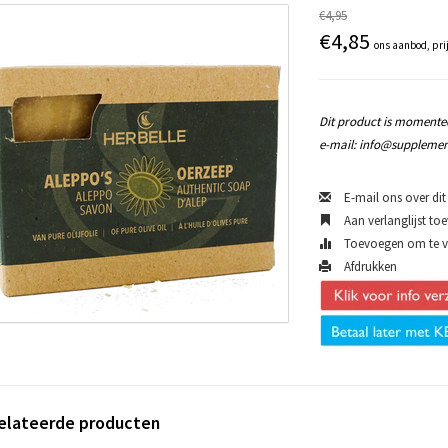
€4,95
€4,85
ons aanbod, pri
Dit product is momentee
e-mail:
info@supplemen
E-mail ons over dit
Aan verlanglijst to
Toevoegen om te ve
Afdrukken
elateerde producten