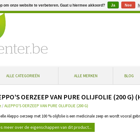
op om onze website te verbeteren. Gaat u hiermee akkoord?
Ja
Nee
M
% extra korting bij aankoop vanaf € 100 ... Gratis levering in Bel
ALLE CATEGORIEËN
ALLE MERKEN
BLOG
EPPO'S OERZEEP VAN PURE OLIJFOLIE (200 G) 
e
/
ALEPPO'S OERZEEP VAN PURE OLIJFOLIE (200 G)
belle Aleppo oerzeep met 100 % olijfolie is een medicinale zeep en wordt vooral gebr
s meer over de eigenschappen van dit product...