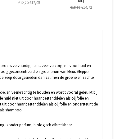
ML)
€12,05
€12,70
€14,72
€15,50
proces vervaardigd en is zeer verzorgend voor huid en
 hoog geconcentreerd en groenbruin van kleur. Aleppo-
 de zeep doorgesneden dan zal men de groene en zachte
pel en veerkrachtig te houden en wordt vooral gebruikt bij
 huid niet uit door haar bestanddelen als olijfolie en
t uit door haar bestanddelen als olijfolie en ondersteunt de
en als shampoo.
ing, zonder parfum, biologisch afbreekbaar