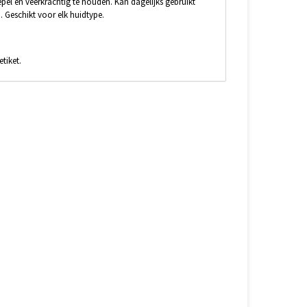
el en veerkrachtig te houden. Kan dagelijks gebruikt
 Geschikt voor elk huidtype.
tiket.