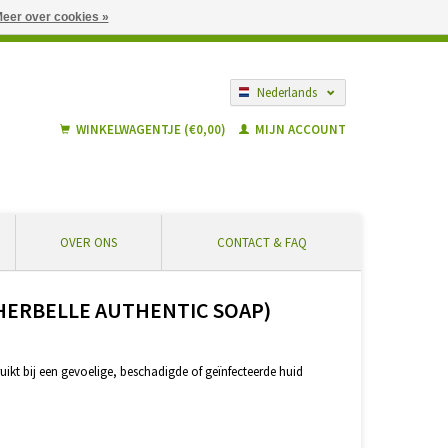
eer over cookies »
gië vanaf € 55 ... Veilig winkelen en geen extra kosten
Nederlands
Français
WINKELWAGENTJE (€0,00)
MIJN ACCOUNT
OVER ONS
CONTACT & FAQ
(HERBELLE AUTHENTIC SOAP)
uikt bij een gevoelige, beschadigde of geïnfecteerde huid