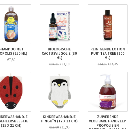
SHAMPOO MET
BIOLOGISCHE
REINIGENDE LOTION
OPOLIS (250 ML)
CACTUSVIJGOLIE (30
PUR' TEA TREE (200
ML)
ML)
€7,50
€33,10
€14,45
€34,11
€14,95
NDERWASHANDJE
KINDERWASHANDJE
ZUIVERENDE
EVEHEERSBEESTJE
PINGUÏN (17 X 23 CM)
VLOEIBARE HANDZEEP
(15 X 21 CM)
PROPOLIS EN
€11,95
€12,50