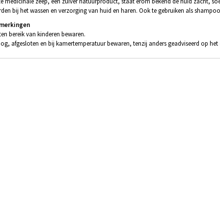
e medicinale zeep, een zuiver natuurproduct, staat erom bekend de huid zacht, soep
den bij het wassen en verzorging van huid en haren. Ook te gebruiken als shampoo.
merkingen
ten bereik van kinderen bewaren.
og, afgesloten en bij kamertemperatuur bewaren, tenzij anders geadviseerd op het e