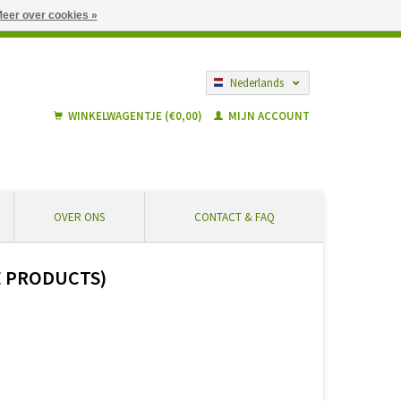
eer over cookies »
gië vanaf € 55 ... Veilig winkelen en geen extra kosten
Nederlands
Français
WINKELWAGENTJE (€0,00)
MIJN ACCOUNT
OVER ONS
CONTACT & FAQ
E PRODUCTS)