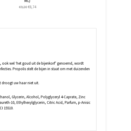
ML)
€8,74
€9,20
is, ook wel ‘het goud uit de bijenkorf’ genoemd, wordt
ecties. Propolis stelt de bijen in staat om met duizenden
droogt uw haar niet uit.
nol, Glycerin, Alcohol, Polyglyceryl 4-Caprate, Zinc
reth-10, Ethylhexylglycerin, Citric Acid, Parfum, p-Anisic
CI 15510.