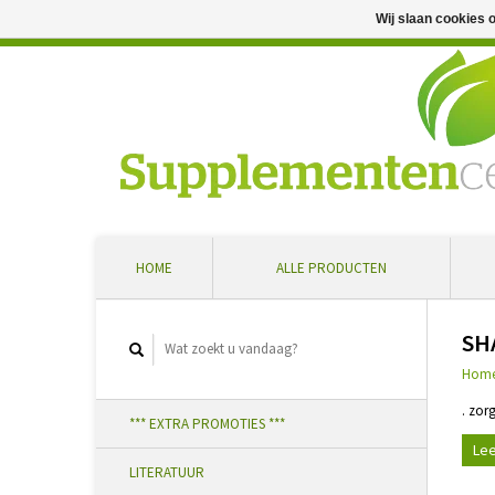
Wij slaan cookies 
Professioneel advies en snelle levering ... Ontvang 5 
HOME
ALLE PRODUCTEN
SH
Hom
. zor
*** EXTRA PROMOTIES ***
Lee
LITERATUUR