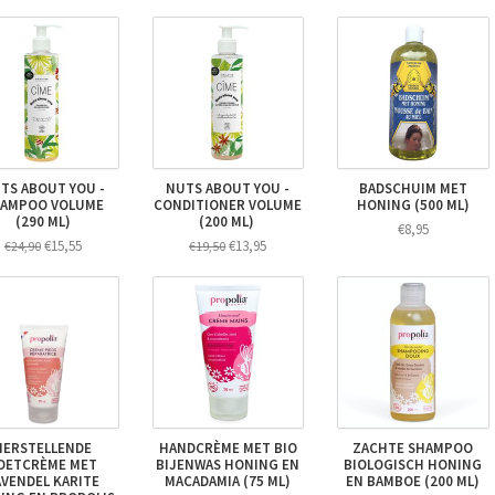
TS ABOUT YOU -
NUTS ABOUT YOU -
BADSCHUIM MET
AMPOO VOLUME
CONDITIONER VOLUME
HONING (500 ML)
(290 ML)
(200 ML)
€8,95
€15,55
€13,95
€24,90
€19,50
HERSTELLENDE
HANDCRÈME MET BIO
ZACHTE SHAMPOO
OETCRÈME MET
BIJENWAS HONING EN
BIOLOGISCH HONING
AVENDEL KARITE
MACADAMIA (75 ML)
EN BAMBOE (200 ML)