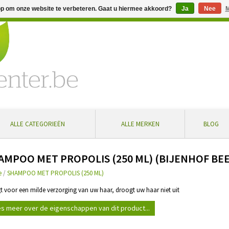
op om onze website te verbeteren. Gaat u hiermee akkoord?
Ja
Nee
M
% extra korting bij aankoop vanaf € 100 ... Gratis levering in Bel
ALLE CATEGORIEËN
ALLE MERKEN
BLOG
AMPOO MET PROPOLIS (250 ML) (BIJENHOF BE
e
/
SHAMPOO MET PROPOLIS (250 ML)
gt voor een milde verzorging van uw haar, droogt uw haar niet uit
s meer over de eigenschappen van dit product...