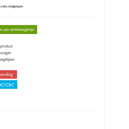
js btw inbegrepen
n aan winkelwagentje
 product
evoegen
rgelijken