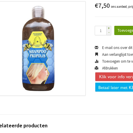
€7,50
ons aanbod, pri
+
Toevoege
-
E-mail ons over dit
Aan verlanglijst to
Toevoegen om te ve
Afdrukken
elateerde producten