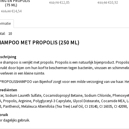
ING EN PROPOLIS
€12,05
€10,92
€12,70
€11,50
(75 ML)
€14,54
€15,30
ormatie
tal:
10
HAMPOO MET PROPOLIS (250 ML)
chrijving
e shampoo is verrijkt met propolis. Propolis is een natuurlijk bijenproduct. Propol
ruikt door bijen om hun korf te beschermen tegen bacteriën, virussen en schimmelinf
overleven in een kleine ruimte.
PROPOLISSHAMPOO van Bijenhof zorgt voor een milde verzorging van uw haar. Het 
grediënten
er, Sodium Laureth Sulfate, Cocamidopropyl Betaine, Sodium Chloride, Phenoxyetha
, Propolis, Arginine, Polyglyceryl-3 Caprylate, Glycol Distearate, Cocamide MEA, Lau
d, Panthenol, Melaleuca Alternifolia (Tea Tree) Leaf Oil, CI 19140, CI 16035, CI 42090, 
bruik
r dagelijks gebruik.