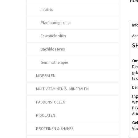
HON
Infusies
Plantaardige oliën
Inf
Aan
Essentiële oliën
S
Bachbloesems
Oms
Gemmotherapie
Dez
geb
MINERALEN
te 
De 
MULTIVITAMINEN & -MINERALEN
In
Wat
PADDENSTOELEN
PCA
Aci
PIDOLATEN
Ge
Voo
PROTEÏNEN & SHAKES