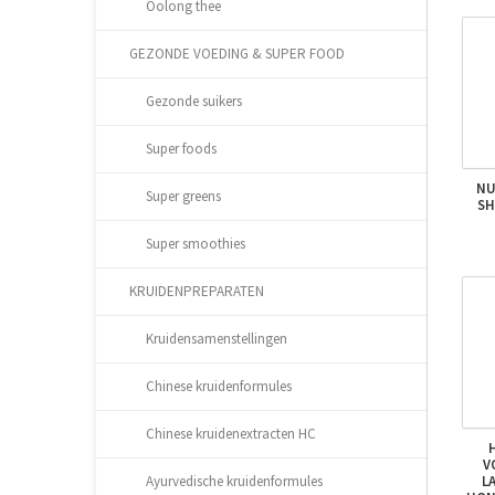
Oolong thee
GEZONDE VOEDING & SUPER FOOD
Gezonde suikers
Super foods
NU
Super greens
SH
Super smoothies
KRUIDENPREPARATEN
Kruidensamenstellingen
Chinese kruidenformules
Chinese kruidenextracten HC
V
L
Ayurvedische kruidenformules