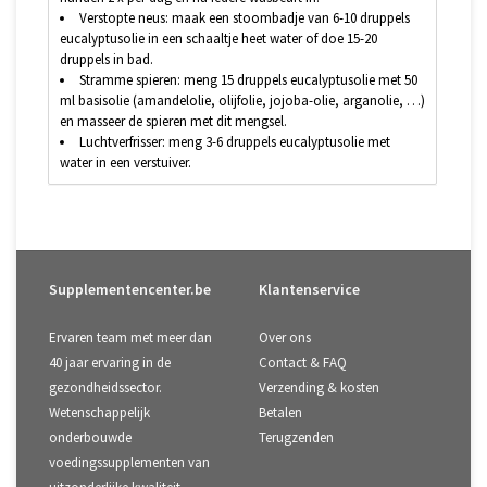
Verstopte neus: maak een stoombadje van 6-10 druppels
eucalyptusolie in een schaaltje heet water of doe 15-20
druppels in bad.
Stramme spieren: meng 15 druppels eucalyptusolie met 50
ml basisolie (amandelolie, olijfolie, jojoba-olie, arganolie, …)
en masseer de spieren met dit mengsel.
Luchtverfrisser: meng 3-6 druppels eucalyptusolie met
water in een verstuiver.
Supplementencenter.be
Klantenservice
Ervaren team met meer dan
Over ons
40 jaar ervaring in de
Contact & FAQ
gezondheidssector.
Verzending & kosten
Wetenschappelijk
Betalen
onderbouwde
Terugzenden
voedingssupplementen van