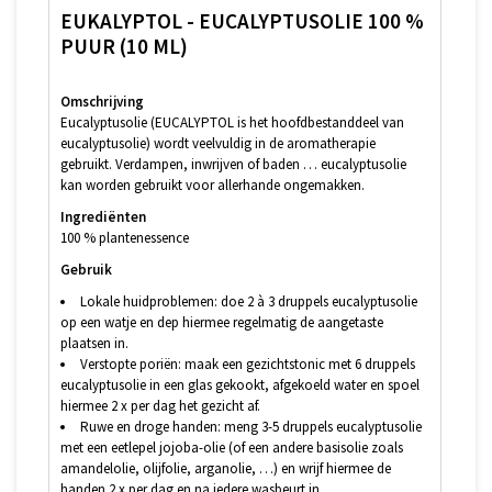
EUKALYPTOL - EUCALYPTUSOLIE 100 %
PUUR (10 ML)
Omschrijving
Eucalyptusolie (EUCALYPTOL is het hoofdbestanddeel van
eucalyptusolie) wordt veelvuldig in de aromatherapie
gebruikt. Verdampen, inwrijven of baden … eucalyptusolie
kan worden gebruikt voor allerhande ongemakken.
Ingrediënten
100 % plantenessence
Gebruik
Lokale huidproblemen: doe 2 à 3 druppels eucalyptusolie
op een watje en dep hiermee regelmatig de aangetaste
plaatsen in.
Verstopte poriën: maak een gezichtstonic met 6 druppels
eucalyptusolie in een glas gekookt, afgekoeld water en spoel
hiermee 2 x per dag het gezicht af.
Ruwe en droge handen: meng 3-5 druppels eucalyptusolie
met een eetlepel jojoba-olie (of een andere basisolie zoals
amandelolie, olijfolie, arganolie, …) en wrijf hiermee de
handen 2 x per dag en na iedere wasbeurt in.