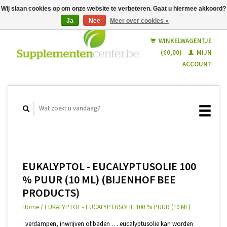
Wij slaan cookies op om onze website te verbeteren. Gaat u hiermee akkoord?
Ja
Nee
Meer over cookies »
Nederlands
Français
WINKELWAGENTJE
(€0,00)
MIJN
ACCOUNT
EUKALYPTOL - EUCALYPTUSOLIE 100
% PUUR (10 ML) (BIJENHOF BEE
PRODUCTS)
Home
/
EUKALYPTOL - EUCALYPTUSOLIE 100 % PUUR (10 ML)
. verdampen, inwrijven of baden … eucalyptusolie kan worden