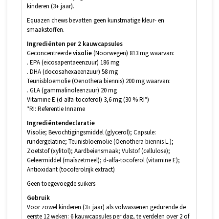
kinderen (3+ jaar).
Equazen chews bevatten geen kunstmatige kleur- en
smaakstoffen.
Ingrediënten per 2 kauwcapsules
Geconcentreerde
visolie
(Noorwegen) 813 mg waarvan:
. EPA (eicosapentaeenzuur) 186 mg
. DHA (docosahexaeenzuur) 58 mg
Teunisbloemolie (Oenothera biennis) 200 mg waarvan:
. GLA (gammalinoleenzuur) 20 mg
Vitamine E (d-alfa-tocoferol) 3,6 mg (30 % RI*)
*RI: Referentie Inname
Ingrediëntendeclaratie
Vis
olie; Bevochtigingsmiddel (glycerol); Capsule:
rundergelatine; Teunisbloemolie (Oenothera biennis L.);
Zoetstof (xylitol); Aardbeiensmaak; Vulstof (cellulose);
Geleermiddel (maïszetmeel); d-alfa-tocoferol (vitamine E);
Antioxidant (tocoferolrijk extract)
Geen toegevoegde suikers
Gebruik
Voor zowel kinderen (3+ jaar) als volwassenen gedurende de
eerste 12 weken: 6 kauwcapsules per dag, te verdelen over 2 of