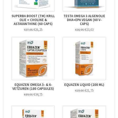
SUPERBA BOOST (TM) KRILL
TESTA OMEGA 3 ALGENOLIE
OLIE + CHOLINE &
DHA+EPA VEGAN (60 V-
ASTAXANTHINE (60 CAPS)
CAPS)
€26,25
€23,63
€27,95
€26,95
EQUAZEN OMEGA 3- & 6-
EQUAZEN LIQUID (200 ML)
VETZUREN (180 CAPSULES)
€21,75
€23,00
€34,75
€39,95