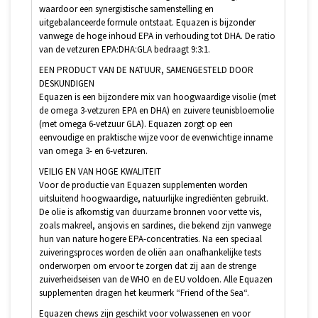
waardoor een synergistische samenstelling en
uitgebalanceerde formule ontstaat. Equazen is bijzonder
vanwege de hoge inhoud EPA in verhouding tot DHA. De ratio
van de vetzuren EPA:DHA:GLA bedraagt 9:3:1.
EEN PRODUCT VAN DE NATUUR, SAMENGESTELD DOOR
DESKUNDIGEN
Equazen is een bijzondere mix van hoogwaardige visolie (met
de omega 3-vetzuren EPA en DHA) en zuivere teunisbloemolie
(met omega 6-vetzuur GLA). Equazen zorgt op een
eenvoudige en praktische wijze voor de evenwichtige inname
van omega 3- en 6-vetzuren.
VEILIG EN VAN HOGE KWALITEIT
Voor de productie van Equazen supplementen worden
uitsluitend hoogwaardige, natuurlijke ingrediënten gebruikt.
De olie is afkomstig van duurzame bronnen voor vette vis,
zoals makreel, ansjovis en sardines, die bekend zijn vanwege
hun van nature hogere EPA-concentraties. Na een speciaal
zuiveringsproces worden de oliën aan onafhankelijke tests
onderworpen om ervoor te zorgen dat zij aan de strenge
zuiverheidseisen van de WHO en de EU voldoen. Alle Equazen
supplementen dragen het keurmerk “Friend of the Sea“.
Equazen chews zijn geschikt voor volwassenen en voor