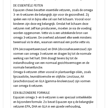
DE ESSENTIËLE FEITEN
Equazen chews bevatten essentiële vetzuren, zoals de omega
3- en 6-vetzuren die belangrijk zijn voor de gezondheid. Zij
spelen een rol in bijna elke cel van het lichaam. Vooral voor
kinderen zijn deze erg belangrijk. Omdat het lichaam deze
vetzuren niet zelf kan produceren, moeten ze via de voeding
worden opgenomen. Vette vis is een uitstekende bron van
omega 3-vetzuren. De overheid adviseert elke week minstens
tweemaal vis te eten, waarvan eenmaal een portie vette vis.
EPA (eicosapentaeenzuur) en DHA (docosahexaeenzuur) zijn
vormen van omega 3-vetzuren en dragen bij tot de normale
werking van het hart. DHA draagt tevens bij tot de
instandhouding van een normaal gezichtsvermogen en de
normale hersenfunctie.
Omega 6-vetzuren zitten vooral in plantaardige oliën, zoals
lijnzaadolie, teunisbloemolie en olijfolie. Linolzuur, AA
(arachidonzuur) en GLA (gamma-linoleenzuur) zijn vormen
van omega 6-vetzuren.
EEN BIJZONDERE FORMULE
Equazen omega 3- en 6-vetzuren is een speciaal ontwikkelde
en bijzondere formule. Zo bevat Equazen eye q de belangrijke
vetzuren EPA, DHA en GLA in een goede verhouding,