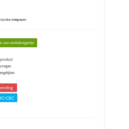
rijs btw inbegrepen
n aan winkelwagentje
 product
evoegen
rgelijken