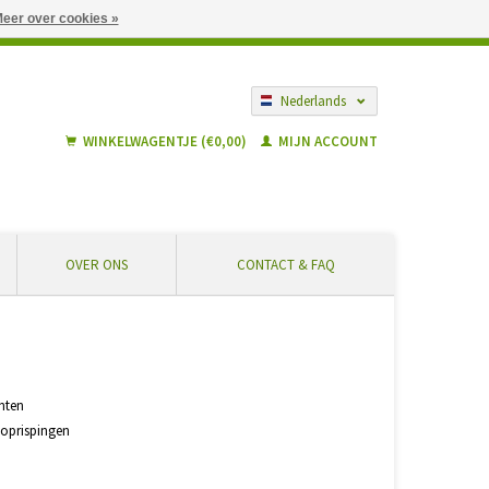
eer over cookies »
gië vanaf € 55 ... Veilig winkelen en geen extra kosten
Nederlands
Français
WINKELWAGENTJE (€0,00)
MIJN ACCOUNT
OVER ONS
CONTACT & FAQ
nten
 oprispingen