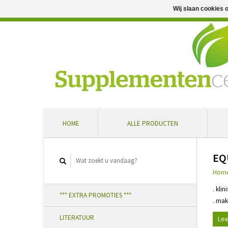
Wij slaan cookies 
Professioneel advies en snelle levering ... Ontvang 5 
HOME
ALLE PRODUCTEN
EQ
Hom
. kli
*** EXTRA PROMOTIES ***
. mak
LITERATUUR
Lee