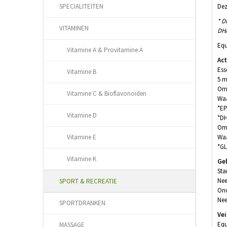
Dez
SPECIALITEITEN
* D
VITAMINEN
DH
Equ
Vitamine A & Provitamine A
Act
Ess
Vitamine B
5 m
Ome
Vitamine C & Bioflavonoïden
Wa
*EP
Vitamine D
*DH
Ome
Wa
Vitamine E
*GL
Vitamine K
Ge
Sta
Nee
SPORT & RECREATIE
Ond
Nee
SPORTDRANKEN
Vei
Equ
MASSAGE