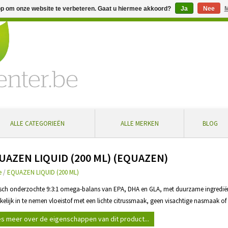
op om onze website te verbeteren. Gaat u hiermee akkoord?
Ja
Nee
M
% extra korting bij aankoop vanaf € 100 ... Gratis levering in Bel
ALLE CATEGORIEËN
ALLE MERKEN
BLOG
UAZEN LIQUID (200 ML) (EQUAZEN)
e
/
EQUAZEN LIQUID (200 ML)
nisch onderzochte 9:3:1 omega-balans van EPA, DHA en GLA, met duurzame ingredië
kelijk in te nemen vloeistof met een lichte citrussmaak, geen visachtige nasmaak of
s meer over de eigenschappen van dit product...