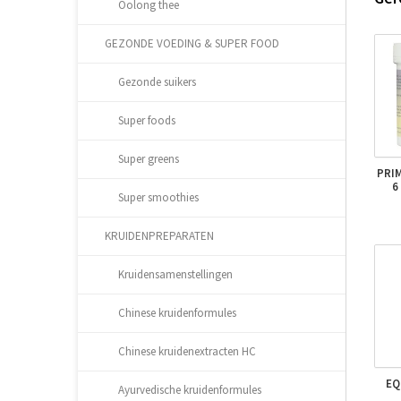
Oolong thee
GEZONDE VOEDING & SUPER FOOD
Gezonde suikers
Super foods
Super greens
PRI
6
Super smoothies
KRUIDENPREPARATEN
Kruidensamenstellingen
Chinese kruidenformules
Chinese kruidenextracten HC
EQ
Ayurvedische kruidenformules