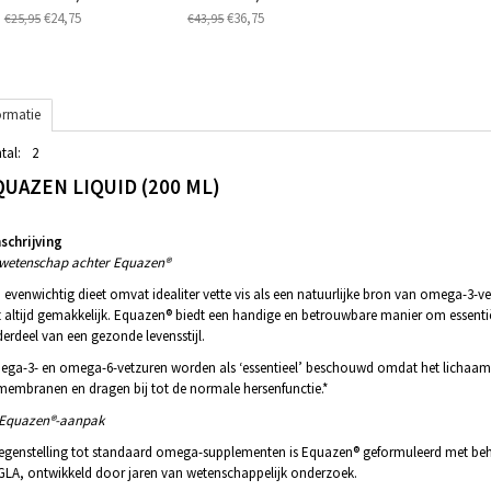
€24,75
€36,75
€25,95
€43,95
ormatie
tal:
2
QUAZEN LIQUID (200 ML)
chrijving
wetenschap achter Equazen®
 evenwichtig dieet omvat idealiter vette vis als een natuurlijke bron van omega-3-v
t altijd gemakkelijk. Equazen® biedt een handige en betrouwbare manier om essenti
erdeel van een gezonde levensstijl.
ga-3- en omega-6-vetzuren worden als ‘essentieel’ beschouwd omdat het lichaam ze
membranen en dragen bij tot de normale hersenfunctie.*
Equazen®-aanpak
tegenstelling tot standaard omega-supplementen is Equazen® geformuleerd met beh
GLA, ontwikkeld door jaren van wetenschappelijk onderzoek.