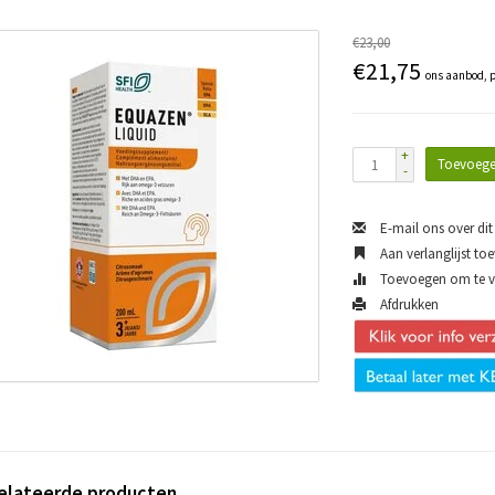
€23,00
€21,75
ons aanbod, p
+
Toevoege
-
E-mail ons over dit
Aan verlanglijst to
Toevoegen om te ve
Afdrukken
elateerde producten