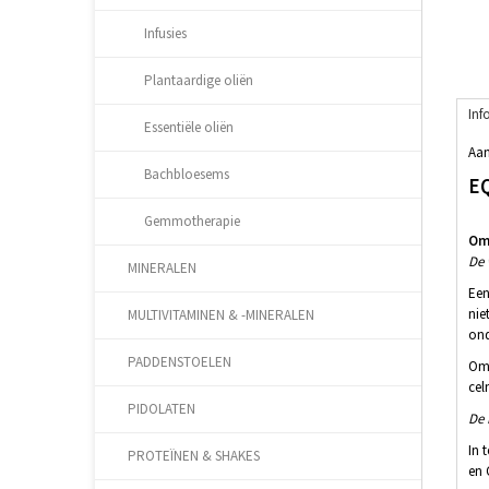
Infusies
Plantaardige oliën
Inf
Essentiële oliën
Aan
Bachbloesems
E
Gemmotherapie
Oms
De 
MINERALEN
Een
nie
MULTIVITAMINEN & -MINERALEN
ond
PADDENSTOELEN
Ome
cel
PIDOLATEN
De 
In 
PROTEÏNEN & SHAKES
en 