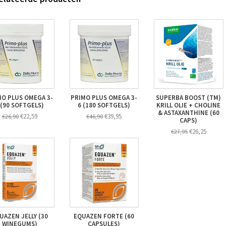
MO PLUS OMEGA 3-
PRIMO PLUS OMEGA 3-
SUPERBA BOOST (TM)
 (90 SOFTGELS)
6 (180 SOFTGELS)
KRILL OLIE + CHOLINE
& ASTAXANTHINE (60
€22,59
€39,95
€26,90
€46,90
CAPS)
€26,25
€27,95
UAZEN JELLY (30
EQUAZEN FORTE (60
WINEGUMS)
CAPSULES)