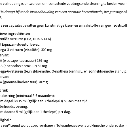
e verhouding is ontworpen om consistente voedingsondersteuning te bieden voor d
HA draagt bij tot de instandhouding van een normale hersenfunctie; het gunstige ef
A.
azen capsules bevatten geen kunstmatige kleur- en smaakstoffen en geen zoetstof
ieve ingrediënten
entiële vetzuren (EPA, DHA & GLA)
l Equazen-vloeistof bevat:
ga-3-vetzuren (
visoliën
): 300 mg
arvan:
A (eicosapentaeenzuur) 186 mg
A (docosahexaeenzuur) 58 mg
ga-6-vetzuren (teunisbloemolie, Oenothera biennis L. en zonnebloemolie als hulp
arvan:
A (gamma-linoleenzuur) 20 mg
bruik
rtdosering (minimaal 3-6 maanden):
m dagelijks 15 ml (gelijk aan 3 theelepels) bij een maaltijd.
erhoudsdosering:
m daarna 5 ml (gelijk aan 1 theelepel) per dag.
ligheid
azen® Liquid wordt goed verdragen. Tolerantiegegevens uit klinische onderzoeken 