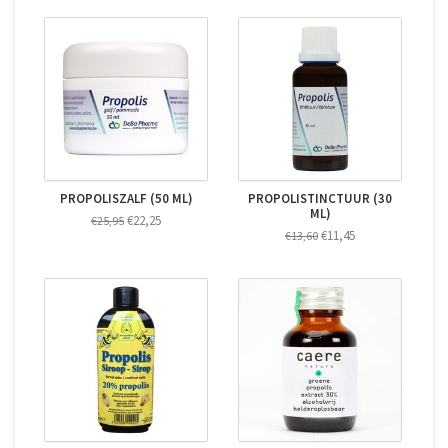
PROPOLISZALF (50 ML)
PROPOLISTINCTUUR (30
ML)
€22,25
€25,95
€11,45
€13,60