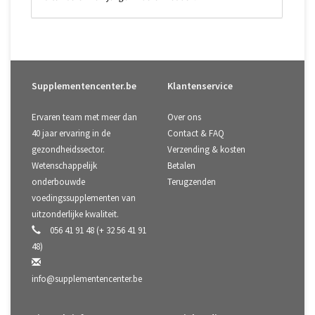
Supplementencenter.be
Klantenservice
Ervaren team met meer dan
Over ons
40 jaar ervaring in de
Contact & FAQ
gezondheidssector.
Verzending & kosten
Wetenschappelijk
Betalen
onderbouwde
Terugzenden
voedingssupplementen van
uitzonderlijke kwaliteit.
056 41 91 48 (+ 32 56 41 91
48)
info@supplementencenter.be