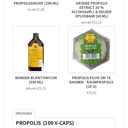
PROPOLISSIROOP (200 ML)
GROENE PROPOLIS
EXTRACT 30 %
€7,85
€7,95
ALCOHOLVRIJ & HELDER
OPLOSBAAR (60 ML)
€32,10
€37,00
WONDER BIJENTONICUM
PROPOLIS PUUR OM TE
(500 ML)
KAUWEN - KAUWPROPOLIS
(25 G)
€23,25
€23,95
€10,65
Informatie
PROPOLIS (100 V-CAPS)