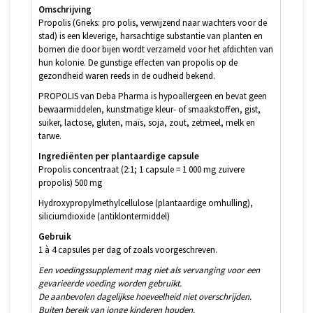
Omschrijving
Propolis (Grieks: pro polis, verwijzend naar wachters voor de
stad) is een kleverige, harsachtige substantie van planten en
bomen die door bijen wordt verzameld voor het afdichten van
hun kolonie. De gunstige effecten van propolis op de
gezondheid waren reeds in de oudheid bekend.
PROPOLIS van Deba Pharma is hypoallergeen en bevat geen
bewaarmiddelen, kunstmatige kleur- of smaakstoffen, gist,
suiker, lactose, gluten, maïs, soja, zout, zetmeel, melk en
tarwe.
Ingrediënten per plantaardige capsule
Propolis concentraat (2:1; 1 capsule = 1 000 mg zuivere
propolis) 500 mg
Hydroxypropylmethylcellulose (plantaardige omhulling),
siliciumdioxide (antiklontermiddel)
Gebruik
1 à 4 capsules per dag of zoals voorgeschreven.
Een voedingssupplement mag niet als vervanging voor een
gevarieerde voeding worden gebruikt.
De aanbevolen dagelijkse hoeveelheid niet overschrijden.
Buiten bereik van jonge kinderen houden.